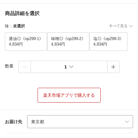
商品詳細を選択
味
：
未選択
すべて見る
醤油◎《op299-1》
味噌◎《op299-2》
塩◎《op299-3》
4,834円
4,834円
4,834円
数量
1
楽天市場アプリで購入する
お届け先