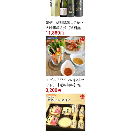
繁桝 雄町純米大吟醸・
大吟醸箱入娘【送料無
11,880
料】高橋商店 九州 福岡
円
お取り寄せグルメ 福岡県
よかもんショップ
ヱビス「ワインのお供セ
ット」【送料無料】蛭子
3,200
屋合名会社 コクトマト
円
カレーチーズ ガーリック
九州 福岡 お取り寄せグ
ルメ 福岡県よかもんショ
ップ