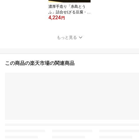
濃厚手造り「糸島とう
ふ」詰合せ(ざる豆腐・志
4,224
摩とうふ・珠とうふ・豆
円
乳・おぼろ豆腐)【送料無
料】高取食品株式会社 九
州 福岡 お取り寄せグル
もっと見る
メ 福岡県よかもんショッ
プ
この商品の楽天市場の関連商品