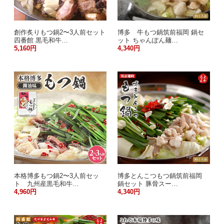
創作炙りもつ鍋2〜3人前セット
博多 牛もつ鍋筑前福岡 鍋セ
四番館 黒毛和牛…
ット ちゃんぽん麺…
5,160円
4,340円
本格博多もつ鍋2〜3人前セッ
博多とんこつもつ鍋筑前福岡
ト 九州産黒毛和牛…
鍋セット 豚骨スー…
4,960円
4,340円