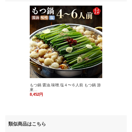
もつ鍋 醤油.味噌.塩４〜６人前 もつ鍋 游
來…
8,452円
類似商品はこちら