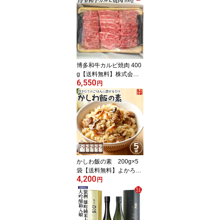
eme （コトン ド メメ）
医療用ガーゼ使用 綿10
0％ コットン コトンドメ
メ 九州 福岡 お取り寄せ
福岡県よかもんショップ
博多和牛カルビ焼肉 400
g【送料無料】株式会社
6,550
中津留 九州 福岡 お
円
取り寄せグルメ 福岡県
よかもんショップ
かしわ飯の素 200g×5
袋【送料無料】よかろう
4,200
米2合用 混ぜ込みタイプ
円
かしわめし 鶏飯 まぜご
はん 九州 福岡 お取り寄
せグルメ 福岡県よかもん
ショップ