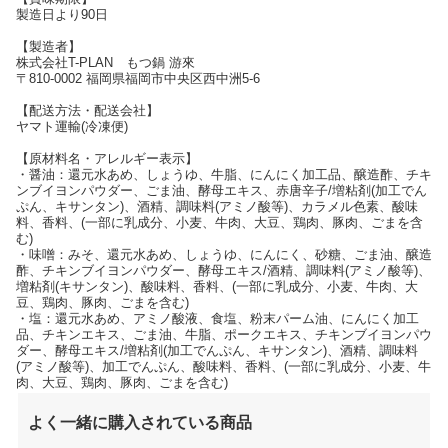
製造日より90日
【製造者】
株式会社T-PLAN もつ鍋 游來
〒810-0002 福岡県福岡市中央区西中洲5-6
【配送方法・配送会社】
ヤマト運輸(冷凍便)
【原材料名・アレルギー表示】
・醤油：還元水あめ、しょうゆ、牛脂、にんにく加工品、醸造酢、チキ
ンブイヨンパウダー、ごま油、酵母エキス、赤唐辛子/増粘剤(加工でん
ぷん、キサンタン)、酒精、調味料(アミノ酸等)、カラメル色素、酸味
料、香料、(一部に乳成分、小麦、牛肉、大豆、鶏肉、豚肉、ごまを含
む)
・味噌：みそ、還元水あめ、しょうゆ、にんにく、砂糖、ごま油、醸造
酢、チキンブイヨンパウダー、酵母エキス/酒精、調味料(アミノ酸等)、
増粘剤(キサンタン)、酸味料、香料、(一部に乳成分、小麦、牛肉、大
豆、鶏肉、豚肉、ごまを含む)
・塩：還元水あめ、アミノ酸液、食塩、粉末パーム油、にんにく加工
品、チキンエキス、ごま油、牛脂、ポークエキス、チキンブイヨンパウ
ダー、酵母エキス/増粘剤(加工でんぷん、キサンタン)、酒精、調味料
(アミノ酸等)、加工でんぷん、酸味料、香料、(一部に乳成分、小麦、牛
肉、大豆、鶏肉、豚肉、ごまを含む)
よく一緒に購入されている商品