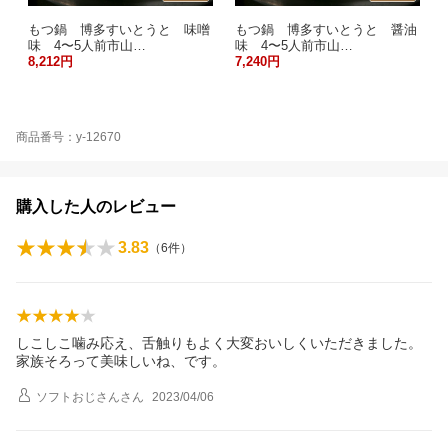
もつ鍋 博多すいとうと 味噌
もつ鍋 博多すいとうと 醤油
味 4〜5人前市山…
味 4〜5人前市山…
8,212円
7,240円
商品番号：y-12670
購入した人のレビュー
3.83
（
6
件）
しこしこ噛み応え、舌触りもよく大変おいしくいただきました。
家族そろって美味しいね、です。
ソフトおじさん
さん
2023/04/06