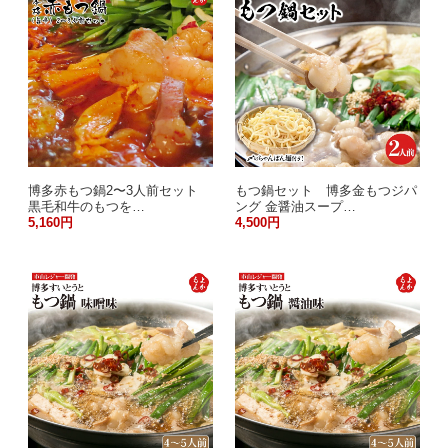
博多赤もつ鍋2〜3人前セット
もつ鍋セット 博多金もつジパ
黒毛和牛のもつを…
ング 金醤油スープ…
5,160円
4,500円