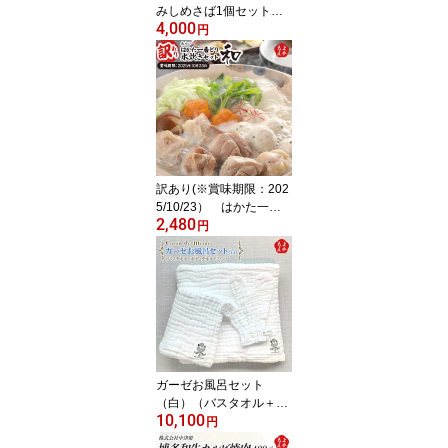
みしめさば1個セット
4,000
【送料無料】ジャパンシ
円
ーフーズ 鯵本舗 全国水
産加工品総合品質審査会
水産庁長官賞 主婦大賞
若者大賞 受賞 マサバ 真
鯖 九州 福岡 お取り寄せ
グルメ 福岡県よかもんシ
ョップ
訳あり(※賞味期限：202
5/10/23） はかた一番
2,480
どり 水炊きセット和
円
【送料無料】 あらい 九
州 福岡 お取り寄せグル
メ 福岡県よかもんショッ
プ basic
ガーゼお風呂セット
（白）（バスタオル＋ボ
10,100
ディタオル＋ミトン）
円
【送料無料】coton de m