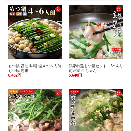
もつ鍋 醤油.味噌.塩４〜６人前
鶏家特選もつ鍋セット 3〜4人
もつ鍋 游來…
前匠家 生ちゃん…
8,452円
5,640円