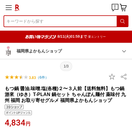
8/11(火)01:59まで
要エントリー
福岡県よかもんショップ
1/3
（
6
件）
3.83
もつ鍋 醤油.味噌.塩(各種)２〜３人前【送料無料】もつ鍋
游來（ゆき）T-PLAN 鍋セット ちゃんぽん麺付 薬味付 九
州 福岡 お取り寄せグルメ 福岡県よかもんショップ
4,834
円