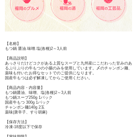
【名称】
もつ鍋 醤油.味噌.塩(各種)2～3人前
【商品説明】
あっさりだけどコクがある上質なスープと九州産にこだわった甘みのあ
るぷりぷりの牛もつの小腸のみを使用しています。〆のチャンポン麺、
薬味も付いたお得なセットでのご提供になります。
国産牛もつは必ず解凍してからご使用ください。
【商品内容・内容量】
もつ鍋醤油、味噌、塩(各種)2～3人前
もつ鍋スープ250g 1パック
国産牛もつ 300g 1パック
チャンポン麺140g 2玉
薬味(唐辛子、すり胡麻)
【保存方法】
冷凍-18度以下で保存
【賞味期限】