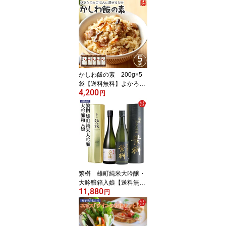
取り寄せグルメ 福岡県
よかもんショップ
かしわ飯の素 200g×5
袋【送料無料】よかろう
4,200
米2合用 混ぜ込みタイプ
円
かしわめし 鶏飯 まぜご
はん 九州 福岡 お取り寄
せグルメ 福岡県よかもん
ショップ
繁桝 雄町純米大吟醸・
大吟醸箱入娘【送料無
11,880
料】高橋商店 九州 福岡
円
お取り寄せグルメ 福岡県
よかもんショップ