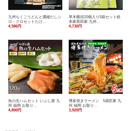
九州ちくごうどんと濃縮だしシ
草木饅頭10個入り5箱セット総
ロ・クロセットたけ…
本家黒田家 九州…
4,586円
4,730円
魚の生ハムセット いぶし屋 九
博多焼きラーメン 5袋匠家 九
州 福岡 お取り…
州 福岡 お取り…
4,800円
3,920円