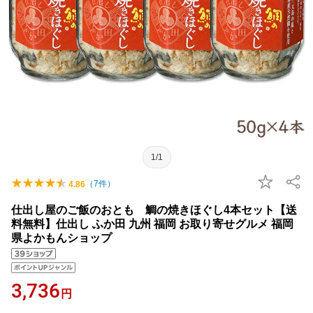
1/1
（
7
件）
4.86
仕出し屋のご飯のおとも 鯛の焼きほぐし4本セット【送
料無料】仕出し ふか田 九州 福岡 お取り寄せグルメ 福岡
県よかもんショップ
3,736
円