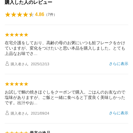
購入した人のレビュー
4.86
（
7
件）
在宅介護をしており、高齢の母のお粥にいつも鮭フレークをかけ
ていますが、変化をつけたいと思い本品を購入しました。とても
上品なお味で
さ
さらに表示
購入者
さん
2025/12/13
お試しで鯛の焼きほぐしをクーポンで購入。ごはんのお友なので
塩味がありますが、ご飯と一緒に食べると丁度良く美味しかった
です。出汁や
お
さらに表示
購入者
さん
2021/09/24
最高の逸品