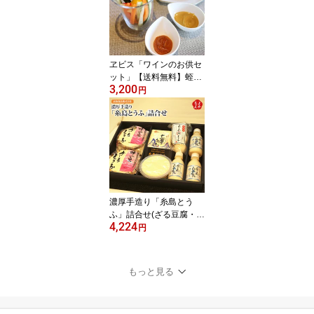
ヱビス「ワインのお供セ
ット」【送料無料】蛭子
3,200
屋合名会社 コクトマト
円
カレーチーズ ガーリック
九州 福岡 お取り寄せグ
ルメ 福岡県よかもんショ
ップ
濃厚手造り「糸島とう
ふ」詰合せ(ざる豆腐・志
4,224
摩とうふ・珠とうふ・豆
円
乳・おぼろ豆腐)【送料無
料】高取食品株式会社 九
州 福岡 お取り寄せグル
もっと見る
メ 福岡県よかもんショッ
プ