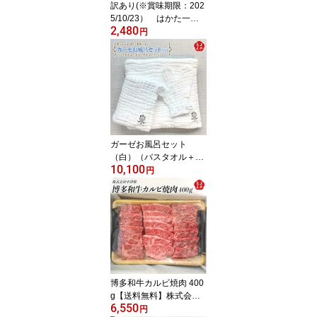
訳あり(※賞味期限：202
5/10/23） はかた一番
2,480
どり 水炊きセット和
円
【送料無料】 あらい 九
州 福岡 お取り寄せグル
メ 福岡県よかもんショッ
プ basic
ガーゼお風呂セット
（白）（バスタオル＋ボ
10,100
ディタオル＋ミトン）
円
【送料無料】coton de m
eme （コトン ド メメ）
医療用ガーゼ使用 綿10
0％ コットン コトンドメ
メ 九州 福岡 お取り寄せ
福岡県よかもんショップ
博多和牛カルビ焼肉 400
g【送料無料】株式会社
6,550
中津留 九州 福岡 お
円