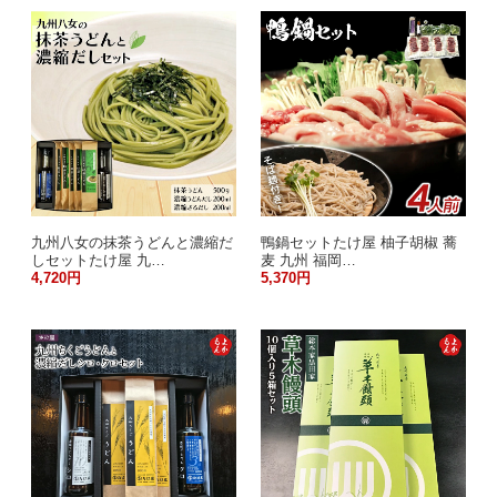
九州八女の抹茶うどんと濃縮だ
鴨鍋セットたけ屋 柚子胡椒 蕎
しセットたけ屋 九…
麦 九州 福岡…
4,720円
5,370円