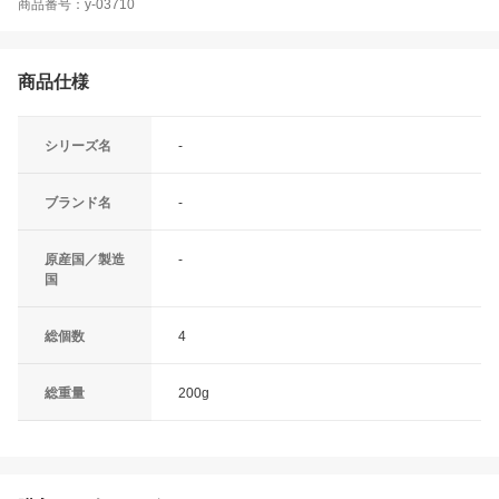
商品番号：y-03710
商品仕様
シリーズ名
-
ブランド名
-
原産国／製造
-
国
総個数
4
総重量
200g