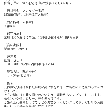
仕出し屋のご飯のおとも 鯛の焼きほぐし4本セット
【原材料名・アレルギー表示】
鯛(宗像市産)、塩(宗像市大島産)
【商品内容・内容量】
50g×4本
【保存方法】
直射日光を避けて常温、開封後は要冷蔵10日以内目安
【賞味期限】
製造日から6か月
【製造者】
仕出し ふか田
〒811-3431 福岡県宗像市田熊1-2-14
【配送方法・配送会社】
ヤマト運輸(常温便)
【備考】
玄界灘で水揚げされた鮮度の高い鯛を宗像・大島産の天然塩のみで味付
けました。
上品な鯛の持ち味を損なわないように調味料もシンプルにしています。
高タンパク低カロリー、完全無添加です。
ご飯の上に盛り付けてワサビや海苔をトッピングして熱いだし汁やお茶
をかけると絶品お茶漬けになります。