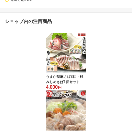
ショップ内の注目商品
うまか胡麻さば3個・極
みしめさば1個セット
4,000
【送料無料】ジャパンシ
円
ーフーズ 鯵本舗 全国水
産加工品総合品質審査会
水産庁長官賞 主婦大賞
若者大賞 受賞 マサバ 真
鯖 九州 福岡 お取り寄せ
グルメ 福岡県よかもんシ
ョップ