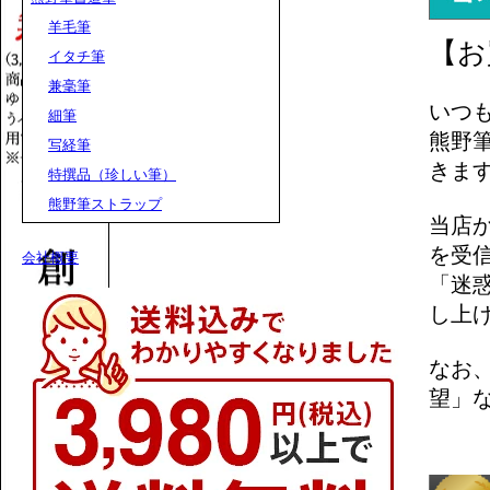
羊毛筆
【お
イタチ筆
兼毫筆
いつ
細筆
熊野
写経筆
きま
特撰品（珍しい筆）
熊野筆ストラップ
当店
を受
会社概要
「迷
し上
なお
望」