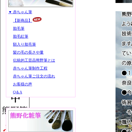
▼ 赤ちゃん筆
【新商品】
胎毛筆
胎毛紅筆
額入り胎毛筆
髪の毛の長さや量
伝統的工芸品熊野筆とは
赤ちゃん筆制作工程
赤ちゃん筆ご注文の流れ
お客様の声
Q＆A