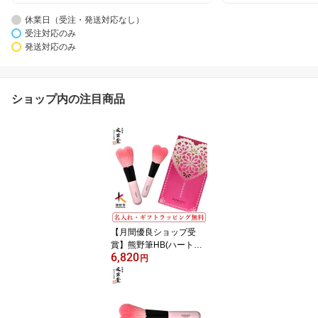
休業日（受注・発送対応なし）
受注対応のみ
発送対応のみ
ショップ内の注目商品
【月間優良ショップ受
賞】熊野筆HB(ハート型)
6,820
シリーズ パウダー＆チー
円
ク2本set化粧筆 HB1 メ
イクブラシ セット(結婚
式 引き出物 卒業記念品
プレゼント 女性 退職祝