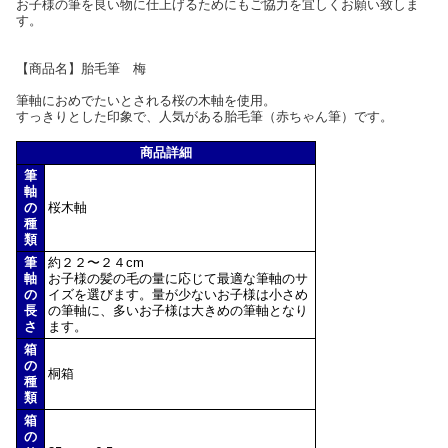
お子様の筆を良い物に仕上げるためにもご協力を宜しくお願い致しま
す。
【商品名】胎毛筆 梅
筆軸におめでたいとされる桜の木軸を使用。
すっきりとした印象で、人気がある胎毛筆（赤ちゃん筆）です。
商品詳細
筆
軸
の
桜木軸
種
類
筆
約２２〜２４cm
軸
お子様の髪の毛の量に応じて最適な筆軸のサ
の
イズを選びます。量が少ないお子様は小さめ
長
の筆軸に、多いお子様は大きめの筆軸となり
さ
ます。
箱
の
桐箱
種
類
箱
の