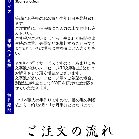
サ
35cm x 6.5cm
イ
ズ
筆軸にお子様のお名前と生年月日を彫刻致し
ます。
ご注文時に、備考欄にご入力の上でお申し込
み下さい。
ご希望がございましたら、生まれた時間や出
筆
生時の体重、身長などを彫刻することもでき
軸
ますので、その場合は備考欄にご入力くださ
へ
い。
の
彫
※無料で行うサービスですので、あまりにも
刻
文字数が多いメッセージ(10文字以上)などは
お断りさせて頂く場合がございます。
文字数が多いメッセージ等をご希望の場合、
別途追加料金として550円を頂ければ対応さ
せていただきます。
制
作
1本1本職人の手作りですので、髪の毛の到着
期
後から、約1か月〜1か月半ほどとなります。
間