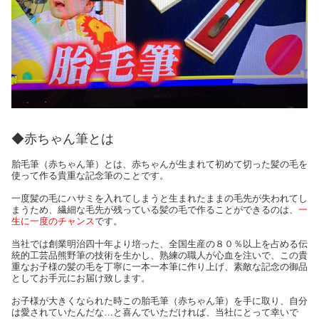
◆赤ちゃん筆とは
胎毛筆（赤ちゃん筆）とは、赤ちゃんが生まれて初めて切った髪の毛を
使って作る貴重な記念筆のことです。
一度髪の毛にハサミを入れてしまうと生まれたままの毛先が失われてし
まうため、繊細な毛先が残っている髪の毛で作ることができるのは、
一
生に一度のチャンス
です。
当社では創業明治四十年より培った、全国生産の８０％以上を占める伝
統的工芸品熊野筆の技術を生かし、熟練の職人が心血を注いで、この貴
重なお子様の髪の毛を丁寧に一本一本筆に作り上げ、素敵な記念の御品
としてお手元にお届け致します。
お子様が大きくなられた時この胎毛筆（赤ちゃん筆）を手に取り、自分
は愛されていたんだな…と喜んでいただければ、当社にとって幸いで