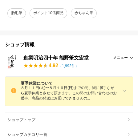
胎毛筆
ポイント10倍商品
赤ちゃん筆
ショップ情報
創業明治四十年 熊野筆文宏堂
メニュー
4.92
（
1,992
件）
夏季休業について
８月１１日(火)〜８月１６日(日)までの間、誠に勝手なが
ら夏季休業とさせて頂きます。この間のお問い合わせのお
返事、商品の発送はお受けできません
の
ショップトップ
ショップカテゴリ一覧