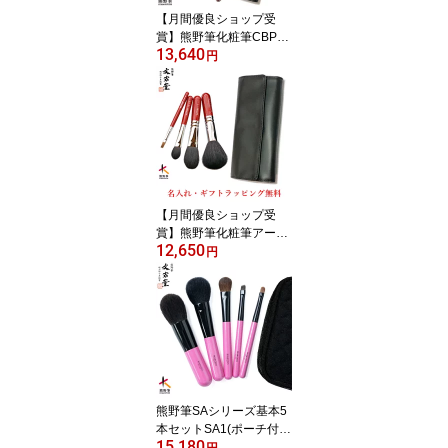
【月間優良ショップ受
賞】熊野筆化粧筆CBPピ
13,640
ンクパール軸(ショート
円
軸)基本5本セット(ポーチ
付き)CB1P職人の手作り
熊野化粧筆 SETプレゼン
トにも最適♪【送料 名入
れ プレゼント包装無料】
メイクブラシ
【月間優良ショップ受
賞】熊野筆化粧筆アーテ
12,650
ィストシリーズ(ショート
円
軸)基本4本セット(ポーチ
付き)職人の手作り メイ
クブラシ 化粧筆set熊野
筆 化粧筆 セット 熊野筆
S-13 文宏堂(ぶんこうど
う)【送料・名入れ・ラッ
ピング無料】
熊野筆SAシリーズ基本5
本セットSA1(ポーチ付
15,180
き)化粧筆 高品質毛使用