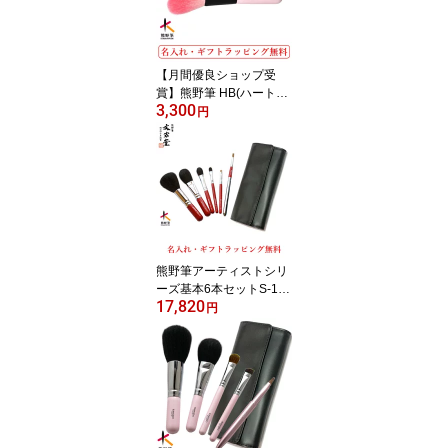
い 送別会 結婚祝い 誕生
日 記念日 20代 30代 40
代 50代 60代)【送料 名
入れ ラッピング無料】
【月間優良ショップ受
賞】熊野筆 HB(ハート型)
3,300
シリーズチークブラシ
円
【楽天ランキング1位獲
得(メイク道具部門)】HB
015熊野筆 化粧筆 メイク
ブラシ文宏堂(ぶんこうど
う)【ゆうパケットご利用
で送料無料】【名入れ・
ラッピング無料】
熊野筆アーティストシリ
ーズ基本6本セットS-14
17,820
職人の手作り 熊野化粧筆
円
(メイクブラシ プレゼン
ト 女性 誕生日プレゼン
ト 退職祝い 送別会 結婚
祝い 誕生日 記念日 20代
30代 40代 50代 60代)
【送料・プレゼント包
装・名入れ無料】