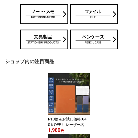
ショップ内の注目商品
P10倍＆お試し価格★4
0％OFF！ レーザー名入
1,980
れ無料 2026年 手帳 JSダ
円
イアリー A5 週間 ウィー