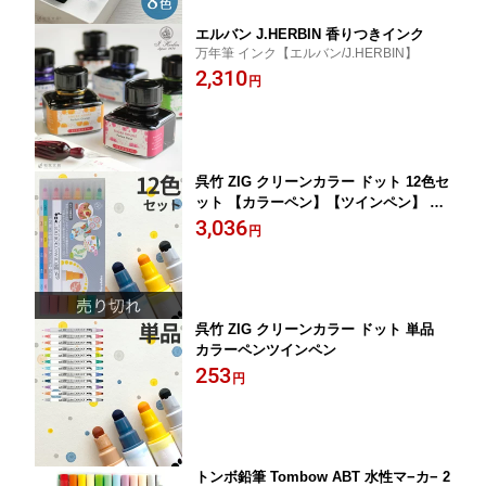
エルバン J.HERBIN 香りつきインク
万年筆 インク【エルバン/J.HERBIN】
2,310
円
呉竹 ZIG クリーンカラー ドット 12色セ
ット 【カラーペン】【ツインペン】 翌
日配送対応
3,036
円
呉竹 ZIG クリーンカラー ドット 単品
カラーペンツインペン
253
円
トンボ鉛筆 Tombow ABT 水性マ−カ− 2