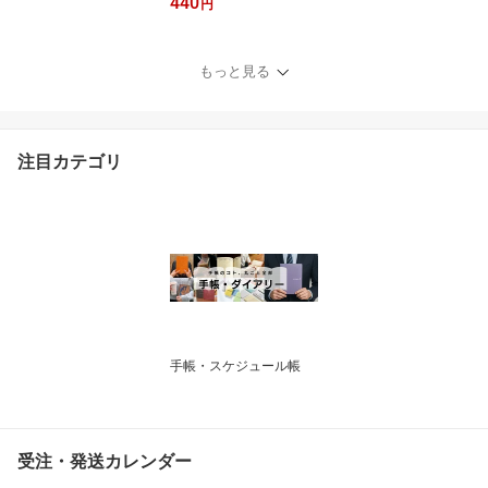
440
o.13 デザイン文具
円
もっと見る
注目カテゴリ
手帳・スケジュール帳
受注・発送カレンダー