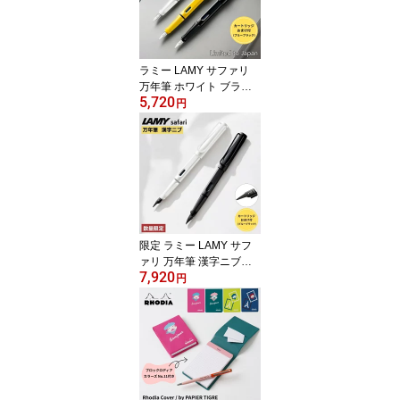
日配送対応
ラミー LAMY サファリ
万年筆 ホワイト ブラッ
5,720
ク イエロー クリップ メ
円
ール便送料無料 【おまけ
インクカートリッジ付
き】 日本限定 翌日配送
対応
限定 ラミー LAMY サフ
ァリ 万年筆 漢字ニブ
7,920
【おまけ インクカートリ
円
ッジ付き】数量限定 翌日
配送対応