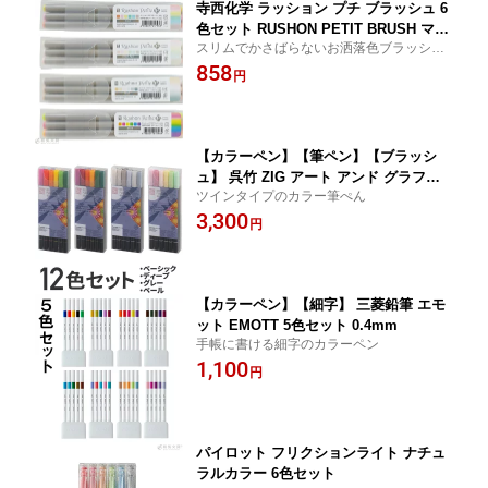
寺西化学 ラッション プチ ブラッシュ 6
色セット RUSHON PETIT BRUSH マー
スリムでかさばらないお洒落色ブラッシュ
カーカラーペン 翌日配送対応
ペン
858
円
【カラーペン】【筆ペン】【ブラッシ
ュ】 呉竹 ZIG アート アンド グラフィ
ツインタイプのカラー筆ぺん
ック ツイン Art & Graphic Twin 12色セ
3,300
ット
円
【カラーペン】【細字】 三菱鉛筆 エモ
ット EMOTT 5色セット 0.4mm
手帳に書ける細字のカラーペン
1,100
円
パイロット フリクションライト ナチュ
ラルカラー 6色セット