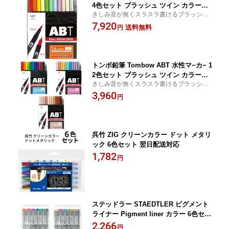
4色セット ブラッシュ ツイン カラーペ
きしみ音が無くスラスラ書けるブラッシュ
ン
ペン
7,920
送料無料
円
トンボ鉛筆 Tombow ABT 水性マ−カ− 1
2色セット ブラッシュ ツイン カラーペ
きしみ音が無くスラスラ書けるブラッシュ
ン 翌日配送対応
ペン
3,960
円
呉竹 ZIG クリーンカラー ドット メタリ
ック 6色セット 翌日配送対応
1,782
円
ステッドラー STAEDTLER ピグメント
ライナー Pigment liner カラー 6色セッ
ト 【ミリペン】【ドローイングペン】
2,266
円