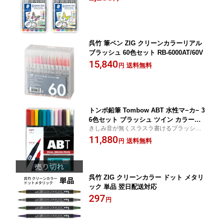
【水性サインペン】
呉竹 筆ペン ZIG クリーンカラーリアル
ブラッシュ 60色セット RB-6000AT/60V
15,840
送料無料
円
トンボ鉛筆 Tombow ABT 水性マ−カ− 3
6色セット ブラッシュ ツイン カラーペ
きしみ音が無くスラスラ書けるブラッシュ
ン
ペン
11,880
送料無料
円
呉竹 ZIG クリーンカラー ドット メタリ
ック 単品 翌日配送対応
297
円