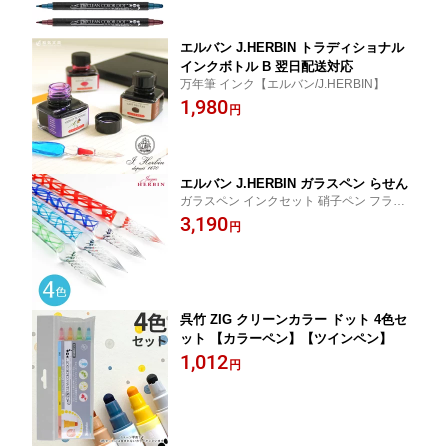
エルバン J.HERBIN トラディショナル
インクボトル B 翌日配送対応
万年筆 インク【エルバン/J.HERBIN】
1,980
円
エルバン J.HERBIN ガラスペン らせん
ガラスペン インクセット 硝子ペン フラン
ス エルバン
3,190
円
呉竹 ZIG クリーンカラー ドット 4色セ
ット 【カラーペン】【ツインペン】
1,012
円