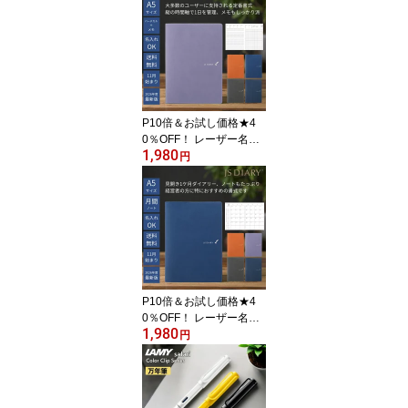
クリーノート メール便送
料無料 2025年11月始ま
り(2025年10月27日から
使用可) 旧 ESダイアリー
後継品 翌日配送対応
P10倍＆お試し価格★4
0％OFF！ レーザー名入
1,980
れ無料 2026年 手帳 JSダ
円
イアリー A5 週間 バーチ
カル＋メモ メール便送料
無料 2025年11月始まり
(2025年10月27日から使
用可) 旧 ESダイアリー後
継品 翌日配送対応
P10倍＆お試し価格★4
0％OFF！ レーザー名入
1,980
れ無料 2026年 手帳 JSダ
円
イアリー A5 見開き1ヶ月
＋ノート メール便送料無
料 2025年11月始まり 旧
ESダイアリー後継品 翌