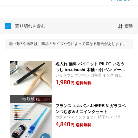
.
売り切れを含む
標準
価格や送料は、商品のサイズや色によって異なる場合があります。
名入れ 無料 パイロット PILOT いろう
つし iro-utsushi 木軸 つけペン メール
いろうつし つけペン 万年筆 インク おしゃ
便送料無料 翌日配送対応
れ
1,980
送料無料
円
フランス エルバン J.HERBIN ガラスペ
ンつむぎ＆ミニインクセット
ガラスペン インクセット 硝子ペン フラン
ス エルバン
4,840
送料無料
円