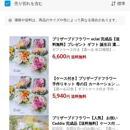
売り切れを含む
標準
価格や送料は、商品のサイズや色によって異なる場合があります。
プリザーブドフラワー eclat 完成品【送
料無料】プレゼント ギフト 誕生日 還暦
ギフトケース付き【選べる 全12種類】プレ
古希 喜寿 出産祝い 新築祝い 引越し祝
ゼント カーネーション お祝い 記念日 大
6,600
い プロポーズ 結婚祝い 人気 赤 紫 黄色
送料無料
円
切な方へのお祝いに。米寿 黄色 オレンジ
ピンク グリーン オレンジ 退院祝い お
退院祝い お見舞い プリザーブドフラワー
見舞い 受付 寿 開店祝い 病院 受付 誕生
日
【ケース付き】プリザーブドフラワー
手作りキット 母の日 カーネーション ec
【選べる12色 】ギフトケース付き 手作りキ
lat ブライダル ウェディング 結婚式 結
ット インテリアとして使える人気のプリザ
5,940
婚祝い プロポーズ 手作り ギフト プレ
送料無料
円
ーブドフラワーアレンジメント
ゼント 人気 可愛い 贈り物 誕生日 お洒
落 お祝い リングピロー 母の日 新築祝
い 出産祝い 古希 喜寿 還暦
プリザーブドフラワー【人気】 お祝い
Ceddie 完成品【送料無料】ケース付 ギ
記念日、大切な方へのお祝いに。【選べる
フト 母の日 誕生日 プレゼント 還暦 古