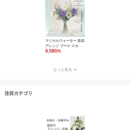
気 ウォールデコレーショ
ン 送料無料 工作 ナチュ
ラル カジュアル お洒落
春 夏 秋 冬ミニ小さめ 室
内 部屋 玄関リース 青紫
プレゼント ギフト
マジカルウォーター 造花
アレンジ ブーケ スカビ
8,580
オサ ブルー 白 紫 人気 お
円
しゃれ 光触媒 母の日 グ
ラスブーケ 誕生日プレゼ
ント 退職祝い 結婚祝い
もっと見る
新築祝い 贈り物 疑似
水 フェイクウォーター
玄関 リビング お供え 犬
猫 女性 お祝い 仏花 お見
注目カテゴリ
舞い お中元