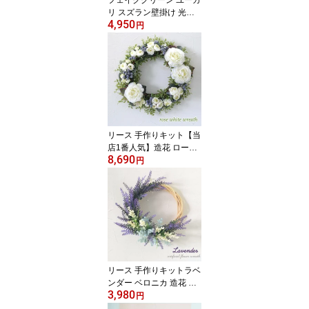
フェイクグリーン ユーカ
ワー
リ スズラン壁掛け 光触
4,950
媒でニオイを分解！観葉
円
植物 インテリア グリー
ン グリーン リーフ造花
光触媒 造花 観葉植物造
花 新築祝い 結婚祝い 開
店祝い 移転祝い 開院祝
い お洒落 人気 北欧 シン
プル シルバー 受注制作
リース 手作りキット【当
店1番人気】造花 ローズ
8,690
ホワイトリースキット 材
円
料 ラナンキュラス 玄関
光触媒 人気 玄関 インテ
リアリース 手作り プレ
ゼント ウェルカムリース
新築祝い 結婚祝い 引っ
越し祝い 春 ハンドメイ
ド ナチュラル 結婚式 誕
生日 ギフト 薔薇 光触媒
リース 手作りキットラベ
ンダー ベロニカ 造花 可
3,980
愛い 手づくり 造花リー
円
ス インテリアリース 人