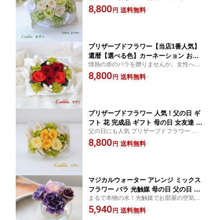
色 ピンク・パープル・レモングリーン 赤
8,800
希 喜寿 出産祝い 新築祝い 引越し祝い
送料無料
円
黄色】プリザーブドフラワー アレンジ 陶器
結婚祝い 人気 ピンク グリーン 退院祝
リングピローとしてもご利用いただけます
い お見舞い 受付 寿 お悔み お供え 仏花
仏壇 ブライダル
プリザーブドフラワー【当店1番人気】
還暦【選べる色】カーネーション お祝
情熱の赤のバラを贈りませんか。女性への
い Ceddie 完成品 送料無料 ケース付 ギ
記念日の贈り物は赤のバラがお薦め。【選
8,800
フト 母の日 誕生日 プレゼント 還暦 古
送料無料
円
べる色】結婚記念日、プロポーズ、誕生日
希 喜寿 出産祝い 新築祝い 引越し祝い
プレゼント、サプライズ、彼女の誕生日、
プロポーズ 結婚祝い 人気 赤 紫 黄色 ピ
ホワイトデー
ンク オレンジ 退院祝い お見舞い
プリザーブドフラワー 人気 ! 父の日 ギ
フト 花 完成品 ギフト 母の日 女友達 父
父の日にも人気 プリザーブドフラワー 上質
の日 贈り物 結婚 誕生日 プレゼント 人
でお洒落なギフトフラワー 【選べる色 】黄
8,800
気 記念日 還暦 古希 喜寿 米寿 赤 紫 黄
送料無料
円
色 米寿 お見舞い 退院祝い イエロー ビタ
色 女性 母親 退院祝い お見舞い 仏花 お
ミンカラー 元気が出る色 アレンジ 陶器 還
供え お悔やみ 犬 猫 ペット 仏壇 陶器 結
暦
婚祝い 女性 母親 お祝い
マジカルウォーター アレンジ ミックス
フラワー バラ 光触媒 母の日 父の日 ギ
まるで本物の水！光触媒でお部屋の空気を
フト 紫 グリーン 古希 喜寿 還暦新築祝
綺麗に。お手入れいらずのマジカルウォー
5,940
い引っ越し祝い 女性そのまま飾れるギ
送料無料
円
ターアレンジ プレゼント贈り物 喜寿
フト 花 シャクヤク ローズ 芍薬 誕生日