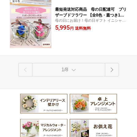
最短発送対応商品 母の日配達可 プリ
ザーブドフラワー 【全8色・蓋つき1セ
母の日にお届け！母の日ギフト イニシャル
ット】ギフト ガラスキューブ バラ アレ
入りプリザーブドフラワー ガラスキューブ
5,995
ンジ 完成品 ギフト 母の日 ガラス
送料無料
円
のバラアレンジ 選べる8色 送料無料
1/8