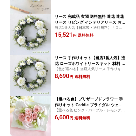
古希 還暦などの記念日にもお薦めです
プレゼント 光触媒 お洒落 シンプル お
しゃれ 人気 パープル 還暦祝い 女性
リース 完成品 玄関 送料無料 造花 造花
リース リビング インテリアリース お洒
当店1番人気【日本製・送料無料】「ローズ
落 人気 ウェルカムリース 33センチ 結
ホワイトリース」どんな場所にも合う色合
15,521
婚祝い 新築祝い 誕生日祝い 紫陽花 結
送料無料
円
いと華やかなデザインです。玄関リース
婚式 ナチュラル グリーン ラナンキュラ
リース玄関
ス 薔薇 バラ 季節 春 夏 秋 冬 結婚式 ド
ア 玄関リース お店 部屋 光触媒
リース 手作りキット【当店1番人気】造
花 ローズホワイトリースキット 材料 ラ
【色が選べる】当店人気リース 手作りキッ
ナンキュラス 玄関 光触媒 人気 玄関 イ
ト 光触媒加工リース 白グリーンのナチュラ
8,690
ンテリアリース 手作り プレゼント ウェ
送料無料
円
ルリース リース手作りキット リース玄関リ
ルカムリース 新築祝い 結婚祝い 引っ越
ース造花 リース人気
し祝い 春 ハンドメイド ナチュラル 結
婚式 誕生日 ギフト 薔薇 光触媒
【選べる色】プリザーブドフラワー 手
作りキット Ceddie ブライダル ウェデ
【選べる色 ピンク・パープル・レモングリ
ィング 結婚式 海外挙式 結婚祝い プロ
ーン】ギフトケース付き 手作りキット イン
6,600
ポーズ 手作り ギフト プレゼント 人気
送料無料
円
テリアとして使える人気のプリザーブドフ
可愛い 贈り物 誕生日 お洒落 お祝い リ
ラワーアレンジメント
ングピロー ハンドメイド 母の日 新築祝
い 出産祝い 古希 喜寿 還暦