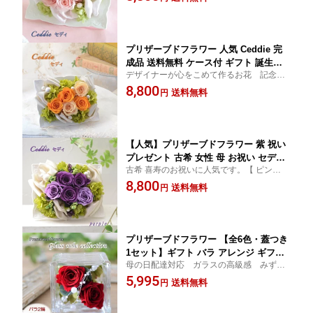
記念日、誕生日プレゼント、プロポーズ、
結婚祝い 人気 紫 黄色 ピンク オレンジ
サプライズ、大切な方へのお祝いに お洒落
退院祝い お見舞い 受付 寿 お供え お悔
アレンジ 出産祝い
み 仏花 フレーム 犬 仏花
プリザーブドフラワー 人気 Ceddie 完
成品 送料無料 ケース付 ギフト 誕生日
デザイナーが心をこめて作るお花 記念
プレゼント 還暦 古希 喜寿 出産祝い 新
日、大切な方へのお祝いに。【選べる色 ピ
8,800
築祝い 引越し祝い プロポーズ 結婚祝い
送料無料
円
ンク・パープル・レモングリーン 赤 黄色】
黄色 ピンク グリーン オレンジ 退院祝
米寿 黄色 オレンジ 退院祝い お見舞い プリ
い お見舞い 受付 開店祝い 病院 誕生日
ザーブドフラワー
プレゼント ペット 虹の橋 犬 猫
【人気】プリザーブドフラワー 紫 祝い
プレゼント 古希 女性 母 お祝い セディ
古希 喜寿のお祝いに人気です。【 ピンク・
送料無料 ギフト 母の日 誕生日プレゼン
パープル・レモングリーン 赤 黄色】プリザ
8,800
ト 還暦 喜寿 祝い 新築祝い 引越し祝い
送料無料
円
ーブドフラワー アレンジ 陶器 古希のお祝
結婚祝い 人気 女性 母親 退院祝い 花 贈
い 還暦祝い、喜寿のお祝いに人気
り物 おしゃれ 記念品 パープル 還暦祝
い 花 女友達 誕生日
プリザーブドフラワー 【全6色・蓋つき
1セット】ギフト バラ アレンジ ギフト
母の日配達対応 ガラスの高級感 みずみ
女友達 ガラス 贈り物 結婚 誕生日プレ
ずしい2輪のプリザーブドフラワーのお洒落
5,995
ゼント 人気 記念日 還暦 古希 喜寿 米寿
送料無料
円
なガラスアレンジ 蓋つき ガラスキューブ
赤 紫 黄色 女性 母親 仏花 お供え お悔や
プリザーブドフラワー プレゼント、お祝
み 犬 猫 ペット 仏壇
い、仏花としても。