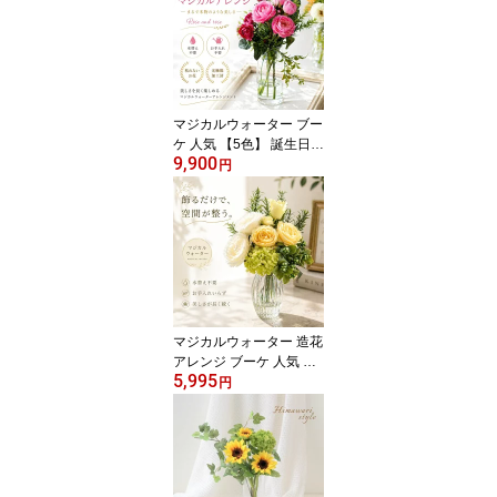
マジカルウォーター ブー
ケ 人気 【5色】 誕生日
9,900
造花 アレンジ お洒落 花
円
おしゃれ 光触媒 誕生日
プレゼント 退職祝い 結
婚祝い 新築祝い 仏壇用
玄関 リビング インテリ
ア バラ ピンク 黄 色 夏
仏花 バラ ギフト お見
舞い 虹の橋 ペット 仏壇
マジカルウォーター 造花
アレンジ ブーケ 人気 お
5,995
しゃれ バラ トルコキキ
円
ョウ 光触媒 母の日 父の
日 誕生日プレゼント 退
職祝い 結婚祝い 新築祝
い 贈り物 玄関 リビング
お供え 犬 猫 入学祝 仏花