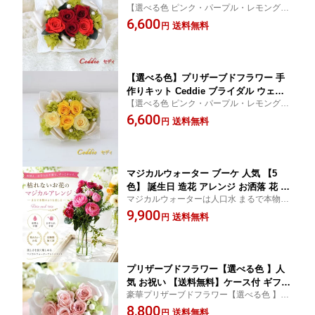
【選べる色 ピンク・パープル・レモングリ
ィング 結婚式 海外挙式 結婚祝い プロ
ーン】ギフトケース付き 手作りキット イン
6,600
ポーズ 手作り ギフト プレゼント 人気
送料無料
円
テリアとして使える人気のプリザーブドフ
可愛い 贈り物 誕生日 お洒落 お祝い リ
ラワーアレンジメント
ングピロー ハンドメイド 母の日 新築祝
い 出産祝い 古希 喜寿 還暦
【選べる色】プリザーブドフラワー 手
作りキット Ceddie ブライダル ウェデ
【選べる色 ピンク・パープル・レモングリ
ィング 結婚式 海外挙式 結婚祝い プロ
ーン】ギフトケース付き 手作りキット イン
6,600
ポーズ 手作り ギフト プレゼント 人気
送料無料
円
テリアとして使える人気のプリザーブドフ
可愛い 贈り物 誕生日 お洒落 お祝い リ
ラワーアレンジメント
ングピロー ハンドメイド 母の日 新築祝
い 出産祝い 古希 喜寿 還暦
マジカルウォーター ブーケ 人気 【5
色】 誕生日 造花 アレンジ お洒落 花 お
マジカルウォーターは人口水 まるで本物の
しゃれ 光触媒 誕生日プレゼント 退職祝
水 デザイナーが1つ1つ作るブーケ お手入
9,900
い 結婚祝い 新築祝い 仏壇用 玄関 リビ
送料無料
円
れいらずのアレンジ 光触媒加工 誕生日 お
ング インテリア バラ ピンク 黄 色 夏 仏
祝い 造花 仏花 プレゼント お祝い 贈り物 お
花 バラ ギフト お見舞い 虹の橋 ペッ
見舞い 仏壇
ト 仏壇
プリザーブドフラワー【選べる色 】人
気 お祝い 【送料無料】ケース付 ギフト
豪華プリザーブドフラワー【選べる色 】お
誕生日 プレゼント 還暦 古希 喜寿 出産
薦め！優しいピンクは定番人気、母の日、
8,800
祝い 新築祝い 引越し祝い プロポーズ
送料無料
円