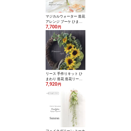
お手入れ不要 仏壇 お見
舞い ペット
マジカルウォーター 造花
アレンジ ブーケ ひまわ
7,700
り 人気 おしゃれ 光触媒
円
母の日 父の日 誕生日プ
レゼント 退職祝い 結婚
祝い 新築祝い 贈り物 仏
壇 玄関 リビング お供え
犬 猫 女性 黄 入学祝 ミニ
ギフト お祝い プチギフ
ト ヒマワリ 仏花 お見舞
い お中元 ペット
リース 手作りキット ひ
まわり 造花 造花リース
7,920
リビング 玄関 インテリ
円
アリース お洒落 人気 ウ
ェルカムリース 30セン
チ 結婚祝い 新築祝い 誕
生日祝い 結婚式 ナチュ
ラル おしゃれ 室外 リビ
ング 夏 夏 ヒマワリ 向日
葵 玄関リース 夏リース
アーティフィシャルフラ