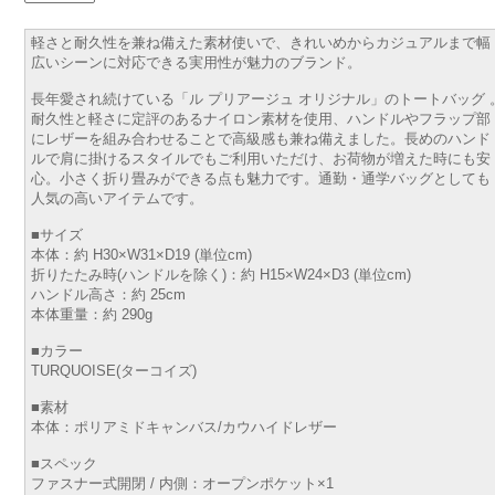
軽さと耐久性を兼ね備えた素材使いで、きれいめからカジュアルまで幅
広いシーンに対応できる実用性が魅力のブランド。
長年愛され続けている「ル プリアージュ オリジナル」のトートバッグ 
耐久性と軽さに定評のあるナイロン素材を使用、ハンドルやフラップ部
にレザーを組み合わせることで高級感も兼ね備えました。長めのハンド
ルで肩に掛けるスタイルでもご利用いただけ、お荷物が増えた時にも安
心。小さく折り畳みができる点も魅力です。通勤・通学バッグとしても
人気の高いアイテムです。
■サイズ
本体：約 H30×W31×D19 (単位cm)
折りたたみ時(ハンドルを除く)：約 H15×W24×D3 (単位cm)
ハンドル高さ：約 25cm
本体重量：約 290g
■カラー
TURQUOISE(ターコイズ)
■素材
本体：ポリアミドキャンバス/カウハイドレザー
■スペック
ファスナー式開閉 / 内側：オープンポケット×1