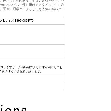
性と軽さに定評のあるナイロン素材を使用、ハ
めのハンドルで肩に掛けるスタイルでもご利
。通勤・通学バッグとしても人気の高いアイ
サイズ 1899 089 P70
ておりますが、入荷時期により在庫が混在してお
了承頂けます様お願い致します。