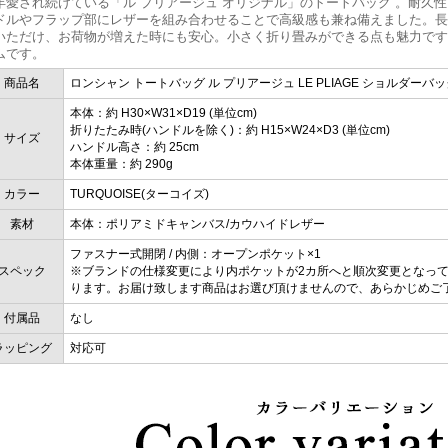
年愛され続けている「ル プリアージュ オリジナル」のトートバッグ 。耐久
ドルやフラップ部にレザーを組み合わせることで高級感も兼ね備えました。長
いただけ、お荷物が増えた時にも安心。小さく折り畳みができる点も魅力です
ムです。
商品名
ロンシャン トートバッグ ル プリアージュ LE PLIAGE ショルダーバッグ L
本体：約 H30×W31×D19 (単位cm)
折りたたみ時(ハンドルを除く)：約 H15×W24×D3 (単位cm)
サイズ
ハンドル高さ：約 25cm
本体重量：約 290g
カラー
TURQUOISE(ターコイズ)
素材
本体：ポリアミドキャンバス/カウハイドレザー
ファスナー式開閉 / 内側：オープンポケット×1
スペック
※ブランドの仕様変更により内ポケットが2カ所へと順次変更となっ
ります。お届け致します商品はお選び頂けませんので、あらかじめご
付属品
なし
ラッピング
対応可