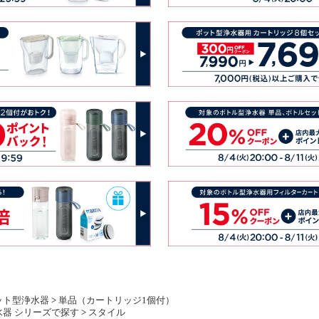
ット型浄水器
>
単品（カートリッジ1個付）
水器 シリーズで探す
>
スタイル