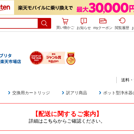
買い物かご
お知らせ
myクーポン
閲覧履歴
送料・
交換用カートリッジ
訳アリ商品
ポット型浄水
【配送に関するご案内】
詳細は
こちら
からご確認ください。