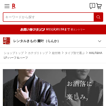
8/11(火)01:59まで
要エントリー
レンタルきもの 蘭叶（らんか）
ショップトップ
カテゴリトップ
紋付袴
タイプ別で選ぶ
HALF&HA
LF-ハーフ＆ハーフ