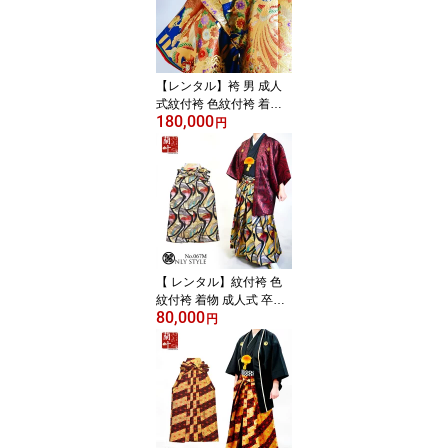
【 豪華絢爛×赤桜流水 レ
ンタル4泊5日 往復送料
無料 】102m
【レンタル】袴 男 成人
式紋付袴 色紋付袴 着物
180,000
成人式 卒業式 結婚式 冠
円
婚葬祭 男 メンズ フルセ
ット 黒紋付 柄紋付 袴 豪
華 鳳凰 緑 赤 黒 金 銀 派
手 おしゃれ レンタルき
もの蘭叶 【 豪華絢爛×青
銀ぼかし花菱 レンタル4
泊5日 往復送料無料 】10
1m
【 レンタル】紋付袴 色
紋付袴 着物 成人式 卒業
80,000
式 結婚式 冠婚葬祭 男 メ
円
ンズ フルセット 黒紋付
柄紋付 袴 桜 白 黒 金 銀
派手 おしゃれ 個性的 レ
ンタルきもの蘭叶 【 赤
乱渦×和モダン レンタル
4泊5日 往復送料無料 】0
67m