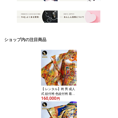
ショップ内の注目商品
【 レンタル】袴 男 成人
式 紋付袴 色紋付袴 着物
160,000
成人式 卒業式 結婚式 冠
円
婚葬祭 男 メンズ フルセ
ット 黒紋付 柄紋付 袴 豪
華 赤 黒 金 銀 派手 おし
ゃれ レンタルきもの蘭叶