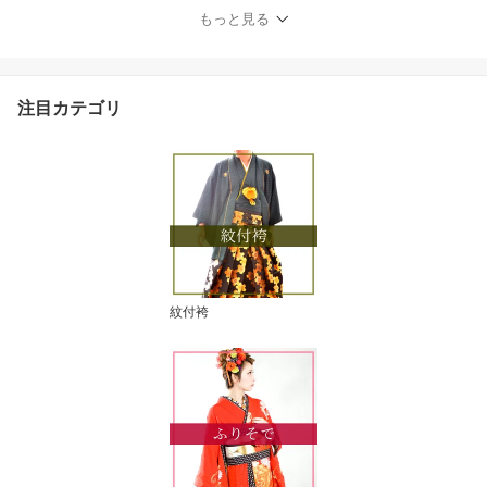
タル袴 羽織袴 個性的 目
もっと見る
立つ 男性用 紋付袴 卒業
式 赤 白 黒 金 銀 黒紋付
男 着物 【 白黒ハーフ レ
ンタル 4泊5日 往復送料
注目カテゴリ
無料 】042m
紋付袴