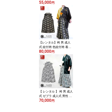
55,000
袴 着物 成人式 卒業式 結
円
婚式 冠婚葬祭 男 メンズ
フルセット 個性派 黒紋
付 柄紋付 袴 ハーフ ゼブ
ラ 赤 黒 金 銀 派手 おし
ゃれ 男着物 目立つ レン
タル着物蘭叶 【 白×金 ゼ
ブラ レンタル4泊5日 往
復送料無料 】010m
【レンタル】袴 男 成人
式 紋付袴 色紋付袴 着物
80,000
成人式 卒業式 結婚式 冠
円
婚葬祭 男 メンズ フルセ
ット 黒紋付 柄紋付 袴 ハ
ーフ 麻の葉 赤 黒 金 銀
派手 おしゃれ レンタル
着物蘭叶 【 艶黒金ハー
フ×黒金麻の葉 レンタル
4泊5日 往復送料無料 】0
18m
【 レンタル 】 袴 男 成人
式 ゼブラ 成人式 男性 結
70,000
婚式 メンズ フルセット 2
円
0歳 派手 袴レンタル レン
タル着物 おしゃれ レン