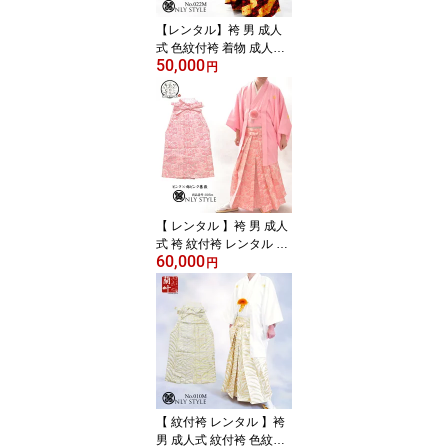
【レンタル】袴 男 成人
式 色紋付袴 着物 成人式
50,000
卒業式 結婚式 冠婚葬祭
円
男 メンズ フルセット 黒
紋付 柄紋付 袴 麻の葉 白
黒 金 銀 派手 おしゃれ 個
性的 レンタルきもの蘭叶
【黒×黒金赤麻の葉 レン
タル4泊5日 往復送料無
料】022m
【 レンタル 】袴 男 成人
式 袴 紋付袴 レンタル 色
60,000
紋付袴 着物 成人式 卒業
円
式 結婚式 冠婚葬祭 男 メ
ンズ フルセット 黒紋付
柄紋付 袴 ピンク 薔薇 白
銀 派手 おしゃれ 個性的
レンタルきもの蘭叶【ピ
ンク×銀ピンク薔薇 レン
タル4泊5日 往復送料無
料】005m
【 紋付袴 レンタル 】袴
男 成人式 紋付袴 色紋付