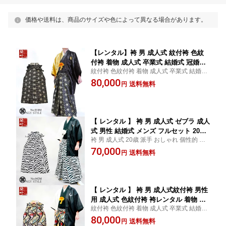
価格や送料は、商品のサイズや色によって異なる場合があります。
【レンタル】袴 男 成人式 紋付袴 色紋
付袴 着物 成人式 卒業式 結婚式 冠婚葬
紋付袴 色紋付袴 着物 成人式 卒業式 結婚式
祭 男 メンズ フルセット 黒紋付 柄紋付
冠婚葬祭 男 メンズ フルセット 黒紋付 柄紋
80,000
袴 ハーフ 麻の葉 赤 黒 金 銀 派手 おし
送料無料
円
付 袴 ハーフ 麻の葉 赤 黒 金 銀 派手 おしゃ
ゃれ レンタル着物蘭叶 【 艶黒金ハーフ
れ レンタルきもの蘭叶
×黒金麻の葉 レンタル4泊5日 往復送料
無料 】018m
【 レンタル 】 袴 男 成人式 ゼブラ 成人
式 男性 結婚式 メンズ フルセット 20歳
袴 男 成人式 20歳 派手 おしゃれ 個性的 目
派手 袴レンタル レンタル着物 おしゃれ
立つ 紋付袴 袴男子 卒業式 結婚式 人気 赤
70,000
レンタル袴 羽織袴 個性的 目立つ 男性
送料無料
円
白 黒 金 銀 メンズ フルセット 黒紋付 男性
用 紋付袴 卒業式 赤 白 黒 金 銀 黒紋付
はかま 着物 レンタルきもの蘭叶
男 着物 【 白黒ハーフ レンタル 4泊5日
往復送料無料 】042m
【 レンタル 】 袴 男 成人式紋付袴 男性
用 成人式 色紋付袴 袴レンタル 着物 セ
紋付袴 色紋付袴 着物 成人式 卒業式 結婚式
ット 紋付羽織袴 袴 個性派 結婚式 着物
冠婚葬祭 男 メンズ フルセット 黒紋付 柄紋
80,000
レンタル メンズ レンタル袴 フルセット
送料無料
円
付 袴 モノトーン 白 黒 金 銀 派手 おしゃれ