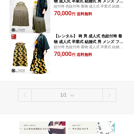
物 成人式 卒業式 結婚式 男 メンズ フル
紋付袴 色紋付袴 着物 成人式 卒業式 結婚式
セット 黒紋付 柄紋付袴 派手 個性的 紫
冠婚葬祭 男 メンズ フルセット 黒紋付 柄紋
70,000
銀 レンタルきもの蘭叶 051m【白黒ハー
送料無料
円
付 袴 アニマル ヘビ 赤 黒 金 銀 派手 おしゃ
フ×白黒ぼかし金縞/レンタル4泊5日/往
れ レンタル4泊5日
復送料無料】
【レンタル】 袴 男 成人式 色紋付袴 着
物 成人式 卒業式 結婚式 男 メンズ フル
紋付袴 色紋付袴 着物 成人式 卒業式 結婚式
セット 黒紋付 柄紋付袴 派手 個性的 紫
冠婚葬祭 男 メンズ フルセット 黒紋付 柄紋
70,000
銀 レンタルきもの蘭叶 071m【紫黒ハー
送料無料
円
付 袴 紫 黒 金 銀 派手 おしゃれ レンタル4泊
フ×黒金桜づくし/レンタル4泊5日/往復
5日
送料無料】
1/1