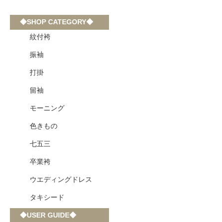
◆SHOP CATEGORY◆
紋付袴
振袖
打掛
留袖
モーニング
色きもの
七五三
卒業袴
ウエディングドレス
タキシード
◆USER GUIDE◆