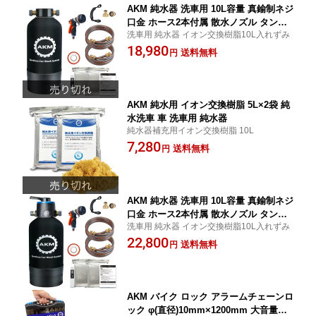
AKM 純水器 洗車用 10L容量 真鍮制ネジ
口金 ホース2本付属 散水ノズル タンク
洗車用 純水器 イオン交換樹脂10L入れずみ
カバー TDSメーター イオン交換樹脂
18,980
送料無料
円
AKM 純水用 イオン交換樹脂 5L×2袋 純
水洗車 車 洗車用 純水器
純水器補充用イオン交換樹脂 10L
7,280
送料無料
円
AKM 純水器 洗車用 10L容量 真鍮制ネジ
口金 ホース2本付属 散水ノズル タンク
洗車用 純水器 イオン交換樹脂10L入れずみ
カバー TDSメーター イオン交換樹脂
22,800
送料無料
円
AKM バイク ロック アラームチェーンロ
ック φ(直径)10mm×1200mm 大音量ア