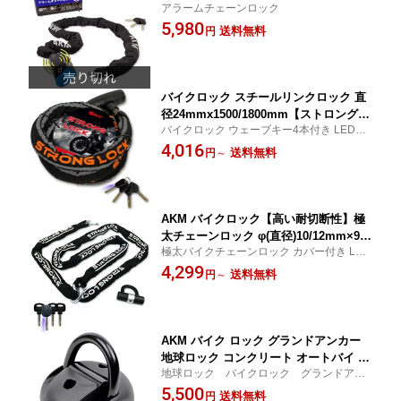
アラームチェーンロック
ラーム付き 自転車原付オートバイ盗難
5,980
防止 地球ロック対応でき 頑丈 防水 防
送料無料
円
塵 防錆 収納ケース・バッグ 日本語取扱
説明書付き
バイクロック スチールリンクロック 直
径24mmx1500/1800mm【ストロングロ
バイクロック ウェーブキー4本付き LEDラ
ックVer2.0】 ワイヤーロック 二重防塵
イト付 24mmx1500/1800mm
4,016
ウェーブキー4本付き LEDライト付 頑丈
送料無料
円
～
盗難防止 オートバイ 原付 チェーンロッ
ク
AKM バイクロック【高い耐切断性】極
太チェーンロック φ(直径)10/12mm×900
極太バイクチェーンロック カバー付き LED
~3000mm 8サイズ U字ロック付き 自転
ライト付き
4,299
車原付オートバイク
送料無料
円
～
AKM バイク ロック グランドアンカー
地球ロック コンクリート オートバイ 原
地球ロック バイクロック グランドアン
付 自転車 盗難防止
カー
5,500
送料無料
円