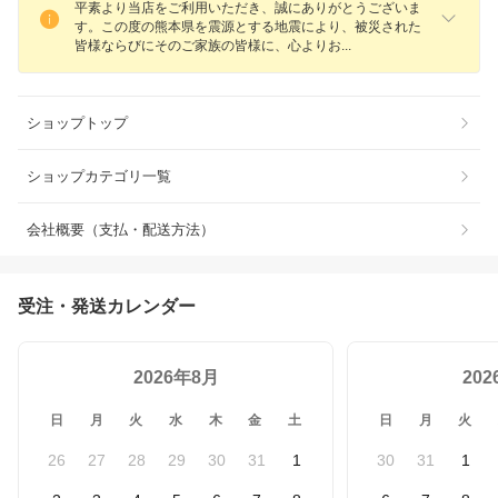
平素より当店をご利用いただき、誠にありがとうございま
す。この度の熊本県を震源とする地震により、被災された
皆様ならびにそのご家族の皆様に、心より
お
ショップトップ
ショップカテゴリ一覧
会社概要（支払・配送方法）
受注・発送カレンダー
2026年8月
20
日
月
火
水
木
金
土
日
月
火
26
27
28
29
30
31
1
30
31
1