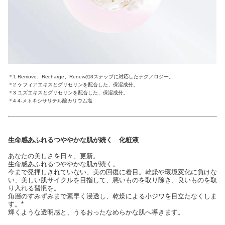
＊1 Remove、Recharge、Renewの3ステップに対応したテクノロジー。
＊2 ケフィアエキスとグリセリンを配合した、保湿成分。
＊3 ユズエキスとグリセリンを配合した、保湿成分。
＊4 4-メトキシサリチル酸カリウム塩
生命感あふれるつややかな肌が続く 化粧液
あなたの美しさを日々、更新。
生命感あふれるつややかな肌が続く。
今まで発揮しきれていない、美の回復に着目。乾燥や環境変化に負けな
い、美しい肌サイクルを目指して、悪いものを取り除き、良いものを取
り入れる習慣を。
角層のすみずみまで素早く浸透し、乾燥による小ジワを目立たなくしま
す。*
輝くような透明感と、うるおったなめらかな肌へ導きます。