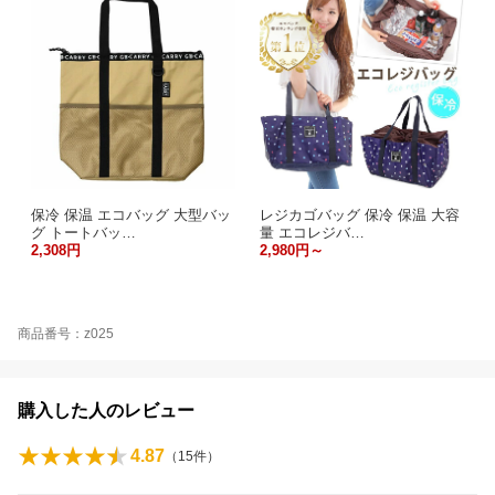
保冷 保温 エコバッグ 大型バッ
レジカゴバッグ 保冷 保温 大容
グ トートバッ…
量 エコレジバ…
2,308円
2,980円～
商品番号：z025
購入した人のレビュー
4.87
（
15
件）