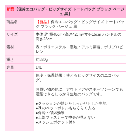
新品
【保冷エコバッグ・ビッグサイズ トートバッグ ブラック ベージ
ュ 黒】
商品名
【新品】
保冷エコバッグ・ビッグサイズ トートバッ
グ ブラック ベージュ 黒
サイズ
本体 約 横48cm×高さ42cm×マチ15cm ハンドルの
高さ23cm
素材
表：ポリエステル、裏地：アルミ蒸着、ポリプロピ
レン
重さ
約320g
容量
14L
保冷・保温効果！使えるビッグサイズのエコバッ
グ。
お買い物の他に、アウトドアやスポーツシーンでも
活躍できるしっかり生地のバッグです。
●クッションが効いたしっかりとした生地
●2Lのペットボトルもらくらく入る
●保冷・保温効果
●上部ファスナーで中身が見えない
●メッシュポケット付き