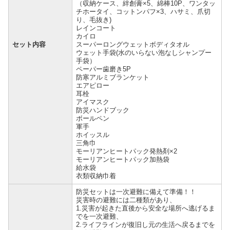
（収納ケース、絆創膏×5、綿棒10P、ワンタッ
チホータイ、コットンパフ×3、ハサミ、爪切
り、毛抜き)
レインコート
カイロ
セット内容
スーパーロングウェットボディタオル
ウェット手袋(水のいらない泡なしシャンプー
手袋）
ペーパー歯磨き5P
防寒アルミブランケット
エアピロー
耳栓
アイマスク
防災ハンドブック
ボールペン
軍手
ホイッスル
三角巾
モーリアンヒートパック発熱剤×2
モーリアンヒートパック加熱袋
給水袋
衣類収納巾着
防災セットは一次避難に備えて準備！！
災害時の避難には二種類があり、
1.災害が起きた直後から安全な場所へ逃げるま
でを一次避難、
2.ライフラインが復旧し元の生活へ戻るまでを