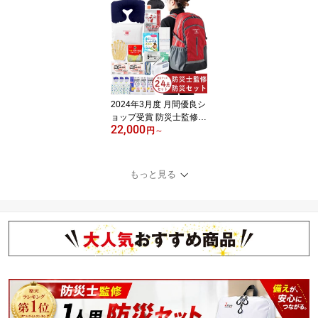
ト・2人用 防災グッズ
（25種55点セット）【防
災セット 防災グッズ 避
難セット 避難グッズ 非
常持ち出し袋 非常持出袋
防災セット2人用】
2024年3月度 月間優良シ
ョップ受賞 防災士監修
22,000
防災リュック 避難セット
円
～
1人用 防災グッズ 24点セ
ット【防災セット 防災グ
ッズ 避難セット 避難グ
もっと見る
ッズ 非常持ち出し袋 非
常持出袋 防災セット1人
用】