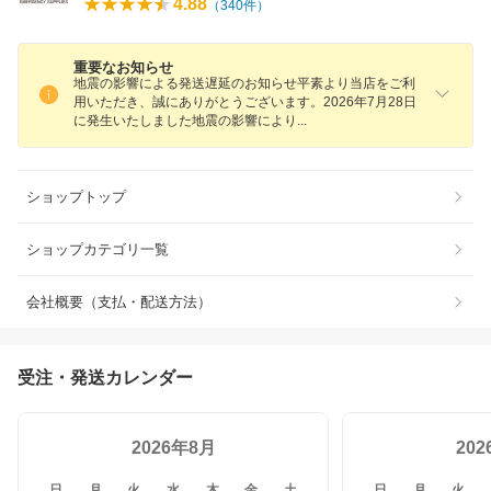
4.88
（
340
件）
重要なお知らせ
地震の影響による発送遅延のお知らせ平素より当店をご利
用いただき、誠にありがとうございます。2026年7月28日
に発生いたしました地震の影響によ
り
ショップトップ
ショップカテゴリ一覧
会社概要（支払・配送方法）
受注・発送カレンダー
2026年8月
20
日
月
火
水
木
金
土
日
月
火