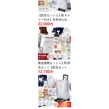
【防災セット 1人用 キャ
リー付き】非常持ち出し
22,000
袋 32点セット｜地震・
円
台風・豪雨・停電対策に
おすすめ｜保存水・保存
食・簡易トイレ・ラジオ
ライト・防寒グッズ・衛
生用品・快眠アイテム完
備｜災害時の避難に最適
な防災グッズ｜女性・高
齢者にもおすすめ｜送料
緊急避難セット 1人用 防
無料
災セット【防災セット 防
12,100
災リュック 防災グッズ
円
防災用品 避難セット 避
難用品 防災セット 1人用
非常持ち出し袋 非常持ち
出しセット 撥水素材 タ
ーポリン 避難グッズ 防
災セット中身 防災セット
在庫有り】