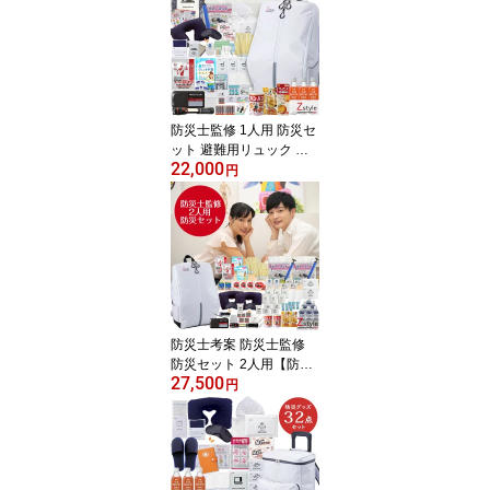
防災士監修 1人用 防災セ
ット 避難用リュック 充
22,000
実30点 防災グッズ 非常
円
用持出袋 保存水 食料付
き 2024年3月度 月間優
良ショップ受賞 楽天ラン
キング1位 防災セット 1
人用 防災グッズ 避難用
リュック 防災ラジオ モ
バイル充電 保存水 食料
非常食 カイロ 緊急用品 3
防災士考案 防災士監修
0点
防災セット 2人用【防災
27,500
リュック 防災グッズ 災
円
害対策 防災用品 保存食
保存水 エアーマット ラ
ジオ ライト 非常用トイ
レ 女性 男性 中身 最低
限】