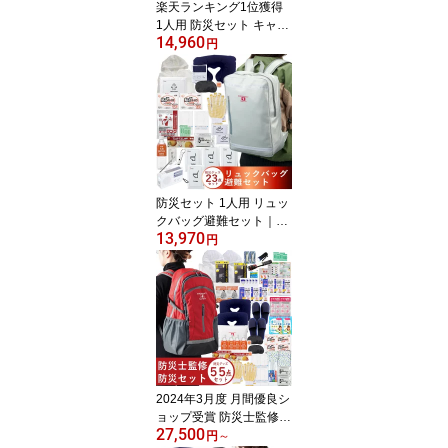
楽天ランキング1位獲得
1人用 防災セット キャリ
14,960
ーカート付き リュックバ
円
ック 避難セット【防災セ
ット 防災グッズ 防災セ
ット 一人用 防災リュッ
ク 避難グッズ 避難セッ
ト】
防災セット 1人用 リュッ
クバッグ避難セット｜保
13,970
存水 500ml・非常食ライ
円
スクッキー・非常用トイ
レ4回分・多機能ダイナ
モラジオライト・レイン
コート・カイロ・マス
ク・ウェットティッシ
ュ・首枕・耳栓・アイマ
スク入り｜防災グッズ 災
害対策 地震 台風 停電 高
2024年3月度 月間優良シ
齢者 女性向け
ョップ受賞 防災士監修
27,500
防災リュック 避難セッ
円
～