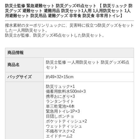
防災士監修 緊急避難セット 防災グッズ45点セット 【 防災リュック 防
災グッズ 避難セット 避難用品 防災セット1人用 1人用防災セット 1人
用避難セット 防災用品 避難グッズ 非常食 防災食 非常用トイレ】
撥水素材のターポリンリュックに、災害時に役立つ防災グッズをセット
した一人用防災セット。
防災士が監修、防災グッズ45点セットした防災セット。
商品情報
防災士監修 一人用防災セット 防災グッズ45点
商品名
セット
バッグサイズ
約49×32×15cm
防災リュック×1
備蓄用飲料水500ml×3
携帯おにぎり×3
ランタンライト
単三乾電池×4本
緊急用トイレ1P×3
目隠しポンチョ
ポケットティッシュ×2
ウェットティッシュ
不織布マスク×2
エイドチーム2