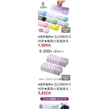
●送料無料●【公式BOS-S
HOP★驚異の 防臭袋 BO
1,909
S (ボス)】 ストライプパ
円
ッケージ ★（Sサイズ）
200枚入 赤ちゃん オム
ツ ペット いぬ ネコ 砂 ウ
ンチ トイレ シーツ 生ご
み 処分 匂い 消 臭 対策
エチケット ポーチ 車 散
歩 お出かけ
●送料無料●【公式BOS-S
HOP★驚異の 防臭袋 BO
3,452
S (ボス)】 ストライプパ
円
ッケージ 2個セット ★
（Sサイズ）200枚入
赤ちゃん オムツ ペット