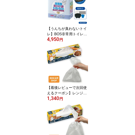
いぬ ネコ 砂 ウンチ トイ
レ シーツ 生ごみ 処分 匂
い 消 臭 対策 エチケット
ポーチ 車 散歩 お出かけ
【うんちが臭わないトイ
レ】BOS非常用トイレ50
4,950
回分 災害/携帯/簡易トイ
円
レ/防災グッズ/15年保存
◆防臭 防菌◆ 臭わない
袋付き 【BOS-SHOP限
定品】【メーカー直販】
（4点セット）
【着後レビューで次回使
えるクーポン】レンジで
1,340
おいしい袋モフ Sサイズ
円
100 枚入｜日本製｜ポリ
袋 厚手 食品用 レンジ調
理 耐熱皿不要 冷蔵 冷凍
耐熱 丈夫 時短 調理 食品
衛生法適合 防災グッズ ■
送料別