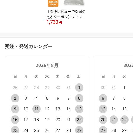
【着後レビューで次回使
えるクーポン】レンジで
1,730
おいしい袋モフ Mサイズ
円
90 枚入｜日本製｜ポリ
袋 厚手 食品用 レンジ調
理 耐熱皿不要 冷蔵 冷凍
耐熱 丈夫 時短 調理 食品
受注・発送カレンダー
衛生法適合 防災グッズ ■
送料別
2026年8月
20
日
月
火
水
木
金
土
日
月
火
26
27
28
29
30
31
1
30
31
1
2
3
4
5
6
7
8
6
7
8
9
10
11
12
13
14
15
13
14
15
16
17
18
19
20
21
22
20
21
22
23
24
25
26
27
28
29
27
28
29