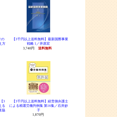
計の
【3千円以上送料無料】最新国際事業
え方
戦略 1／井原宏
3,740円
送料無料
【3
【3千円以上送料無料】経営側弁護士
える
による精選労働判例集 第16集／石井妙
送協
子
1,870円