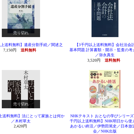
売り切れ
上送料無料】遺産分割手続／関述之
【3千円以上送料無料】会社法会
基本問題 計算書類・開示・監査の考
7,150円
送料無料
／弥永真生
3,520円
送料無料
売り切れ
上送料無料】法にとって家族とは何か
NHKテキスト おとなの学びシリーズ
／木村草太
千円以上送料無料】NHK明日から使
2,420円
あかるい終活／伊勢田篤史／日本放
会／NHK出版