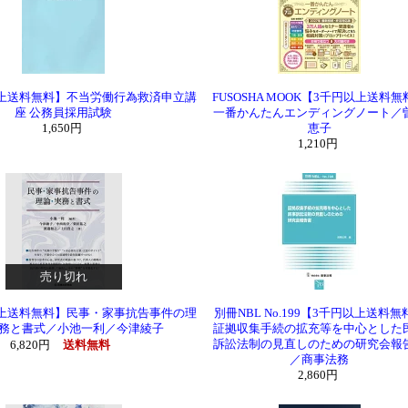
上送料無料】不当労働行為救済申立講
FUSOSHA MOOK【3千円以上送料無
座 公務員採用試験
一番かんたんエンディングノート／
1,650円
恵子
1,210円
売り切れ
上送料無料】民事・家事抗告事件の理
別冊NBL No.199【3千円以上送料無
務と書式／小池一利／今津綾子
証拠収集手続の拡充等を中心とした
訴訟法制の見直しのための研究会報
6,820円
送料無料
／商事法務
2,860円