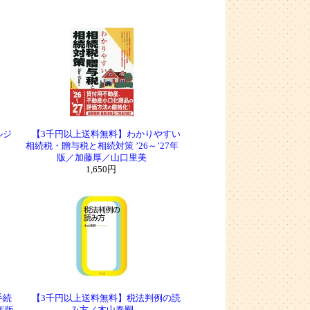
ルジ
【3千円以上送料無料】わかりやすい
相続税・贈与税と相続対策 ’26～’27年
版／加藤厚／山口里美
1,650円
手続
【3千円以上送料無料】税法判例の読