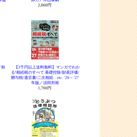
年版
み方／木山泰嗣
2,860円
／秋
【3千円以上送料無料】マンガでわか
る!相続税のすべて 基礎控除/財産評価/
贈与税/遺言書/二次相続…etc. ’26～’27
年版／須田邦裕
1,760円