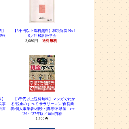
料】
【3千円以上送料無料】租税訴訟 No.1
曽根
9／租税訴訟学会
3,080円
送料無料
料】
【3千円以上送料無料】マンガでわか
民事
る!税金のすべて サラリーマン/自営業
告書
者/個人事業者/相続・贈与/不動産…etc
’26～’27年版／須田邦裕
1,760円