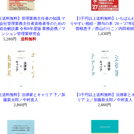
送料無料】管理業務主任者の知識 マ
【3千円以上送料無料】いちばん
会社管理業務主任者資格者等のための
りやすい相続・贈与の本 ’26～’27年
総合解説書 令和8年度版 業務必携／マ
曽根恵子／西山のりこ／内田裕樹
ンション管理業研究会
1,430円
5,280円
送料無料
送料無料】法律家とキャリア 下／加
【3千円以上送料無料】法律家と
藤新太郎／中村直人
リア 上／加藤新太郎／中村直人
2,860円
2,860円