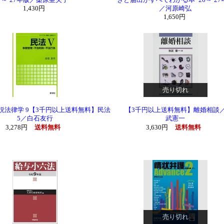
～’27年版／桑原亜矢子
きと届出がすべてわかる本 ’26～’27
1,430円
／河原崎弘
1,650円
売り切れ
説法律学 9【3千円以上送料無料】民法
【3千円以上送料無料】離婚相談
5／白石友行
武憲一
3,278円
送料無料
3,630円
送料無料
売り切れ