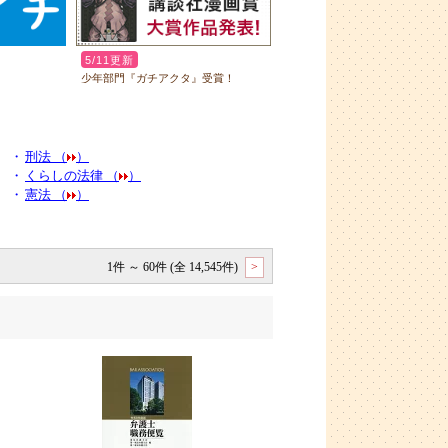
・
刑法 （
）
・
くらしの法律 （
）
・
憲法 （
）
1件 ～ 60件 (全 14,545件)
>