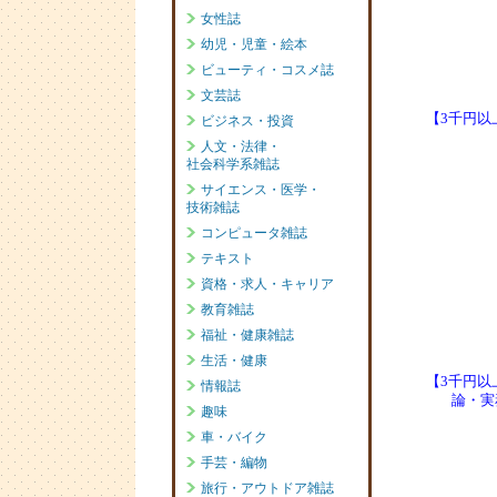
【3千円以
【3千円以
論・実