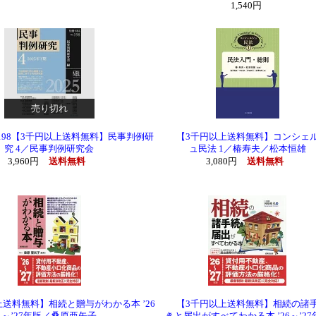
1,540円
売り切れ
o.198【3千円以上送料無料】民事判例研
【3千円以上送料無料】コンシェ
究 4／民事判例研究会
ュ民法 1／椿寿夫／松本恒雄
3,960円
送料無料
3,080円
送料無料
送料無料】相続と贈与がわかる本 ’26
【3千円以上送料無料】相続の諸