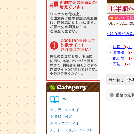
» 領収書が必
・
法律 （
）
・
国際法 （
・
他法律 （
・
商法 （
）
並び替え
価格や送