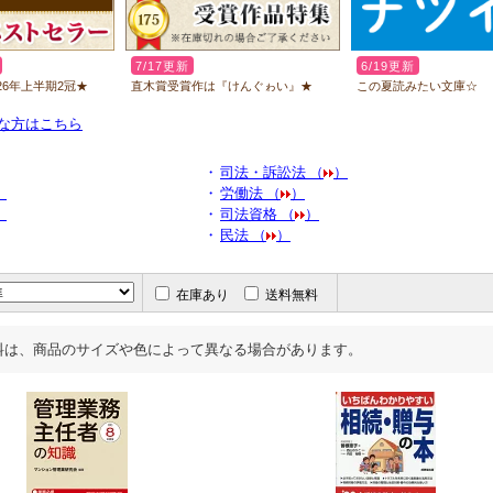
要な方はこちら
・
司法・訴訟法 （
）
）
・
労働法 （
）
）
・
司法資格 （
）
・
民法 （
）
在庫あり
送料無料
料は、商品のサイズや色によって異なる場合があります。