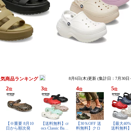
人気商品ランキング
8月6日(木)更新 (集計日：7月30日
2
3
4
5
位
位
位
位
【​※​重​要​ ​8​月​1​0​
【​送​料​無​料​】​c​r​
【​3​0​％​O​F​F​ ​送​
【​最​大​4​0​%​O
日​か​ら​順​次​発​
o​c​s​ ​C​l​a​s​s​i​c​ ​B​a​…
料​無​料​】​ク​ロ​
​送​料​無​料​】