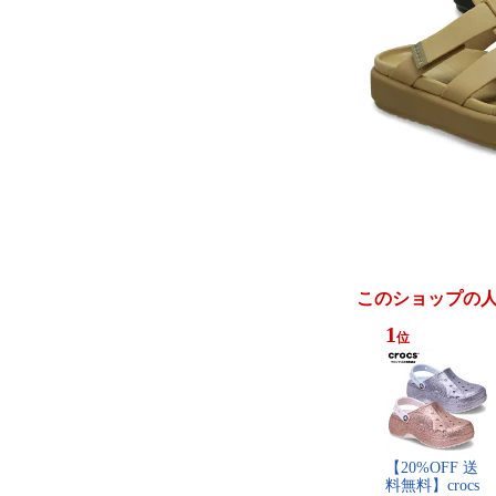
このショップの
1
位
【​2​0​%​O​F​F​ ​送​
料​無​料​】​c​r​o​c​s​ ​