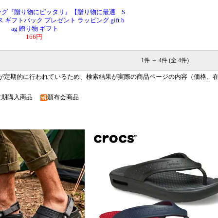
ング『贈り物にピッタリ』【贈り物に最適 S
ギフトバック プレゼント ラッピング gift b
ag 贈り物 ギフト
166円
1件 ～ 4件 (全 4件)
が定期的に行われているため、検索結果が実際の商品ページの内容（価格、
定期購入商品
頒布会商品