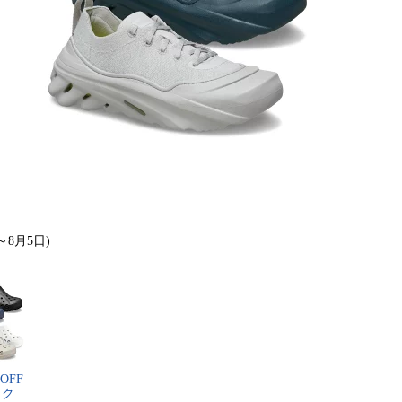
～8月5日)
​F​F​
​ク​