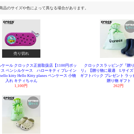
商品のサイズや色によって異なる場合があります。
売り切れ
ルケール クロックス正規取扱店【1100円ポッ
クロックスラッピング『贈
ス ペンシルケース ハローキティ プレイン
リ』【贈り物に最適 Lサイズ
e hello kitty Hello Kitty planes ペンケース 小物
ギフトバック プレゼント ラッピング
入れ キティちゃん
贈り物 ギフト
1,100円
262円