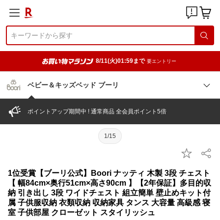
8/11(火)01:59まで
要エントリー
ベビー＆キッズベッド ブーリ
ポイントアップ期間中 ! 通常商品 全会員ポイント5倍
1/15
1位受賞【ブーリ公式】Boori ナッティ 木製 3段 チェスト
【 幅84cm×奥行51cm×高さ90cm 】【2年保証】多目的収
納 引き出し 3段 ワイドチェスト 組立簡単 壁止めキット付
属 子供服収納 衣類収納 収納家具 タンス 大容量 高級感 寝
室 子供部屋 クローゼット スタイリッシュ