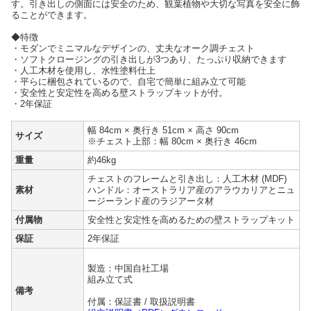
す。引き出しの側面には安全のため、観葉植物や大切な写真を安全に飾
ることができます。
◆特徴
・モダンでミニマルなデザインの、丈夫なオーク調チェスト
・ソフトクロージングの引き出しが3つあり、たっぷり収納できます
・人工木材を使用し、水性塗料仕上
・平らに梱包されているので、自宅で簡単に組み立て可能
・安全性と安定性を高める壁ストラップキットが付。
・2年保証
幅 84cm × 奥行き 51cm × 高さ 90cm
サイズ
※チェスト上部：幅 80cm × 奥行き 46cm
重量
約46kg
チェストのフレームと引き出し：人工木材 (MDF)
素材
ハンドル：オーストラリア産のアラウカリアとニュ
ージーランド産のラジアータ材
付属物
安全性と安定性を高めるための壁ストラップキット
保証
2年保証
製造：中国自社工場
組み立て式
備考
付属：保証書 / 取扱説明書