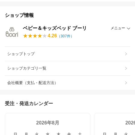
ショップ情報
ベビー＆キッズベッド ブーリ
メニュー
4.26
（
307
件）
ショップトップ
ショップカテゴリ一覧
会社概要（支払・配送方法）
受注・発送カレンダー
2026年8月
20
日
月
火
水
木
金
土
日
月
火