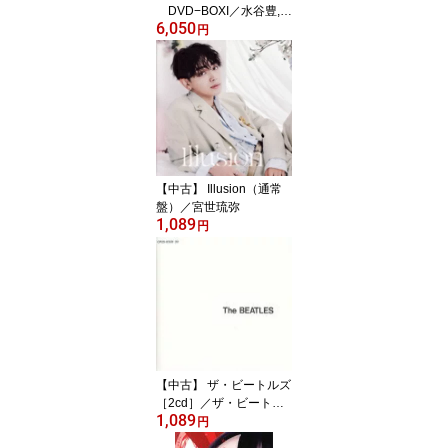
DVD−BOXI／水谷豊,及
6,050
川光博,益戸育江,池頼広
円
（音楽）
【中古】 Illusion（通常
盤）／宮世琉弥
1,089
円
【中古】 ザ・ビートルズ
［2cd］／ザ・ビートル
1,089
ズ
円