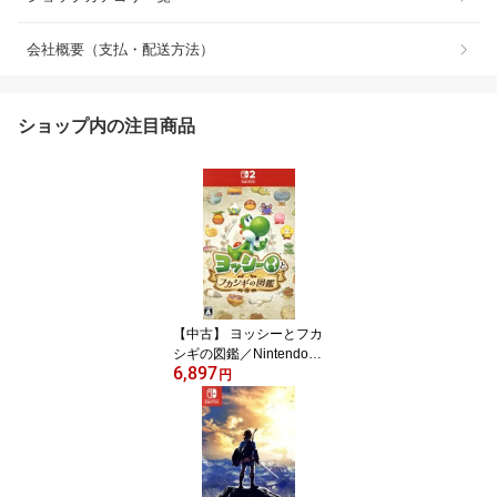
会社概要（支払・配送方法）
ショップ内の注目商品
【中古】 ヨッシーとフカ
シギの図鑑／Nintendo
6,897
Switch2
円