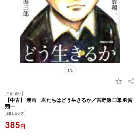
1/1
【中古】 漫画 君たちはどう生きるか／吉野源三郎,羽賀
翔一
385
円