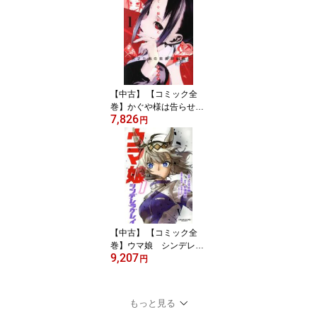
【中古】 【コミック全
巻】かぐや様は告らせた
7,826
い（全28巻）セット／赤
円
坂アカ
【中古】 【コミック全
巻】ウマ娘 シンデレラ
9,207
グレイ（全23巻）セット
円
／久住太陽／杉浦理史／
伊藤隼之介
もっと見る