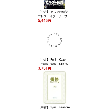
【中古】 ゼルダの伝説
ブレス オブ ザ ワイ
5,445
ルド／NintendoSwitch
円
【中古】 Fujii Kaze
“NAN−NAN SHOW
3,751
2020” HELP EVER
円
HURT NEVER（Blu−ra
y Disc）／藤井風
【中古】 相棒 season9