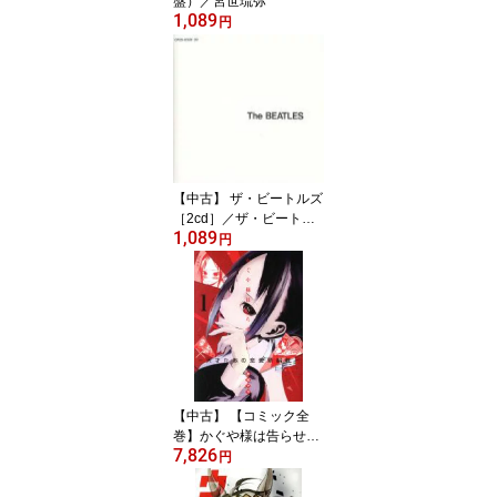
盤）／宮世琉弥
1,089
円
【中古】 ザ・ビートルズ
［2cd］／ザ・ビートル
1,089
ズ
円
【中古】 【コミック全
巻】かぐや様は告らせた
7,826
い（全28巻）セット／赤
円
坂アカ