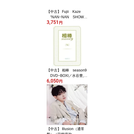
【中古】 Fujii Kaze
“NAN−NAN SHOW
3,751
2020” HELP EVER
円
HURT NEVER（Blu−ra
y Disc）／藤井風
【中古】 相棒 season9
DVD−BOXI／水谷豊,及
6,050
川光博,益戸育江,池頼広
円
（音楽）
【中古】 Illusion（通常