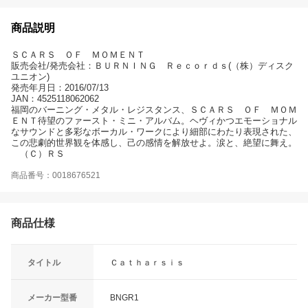
商品説明
ＳＣＡＲＳ ＯＦ ＭＯＭＥＮＴ
販売会社/発売会社：ＢＵＲＮＩＮＧ Ｒｅｃｏｒｄｓ(（株）ディスク
ユニオン)
発売年月日：2016/07/13
JAN：4525118062062
福岡のバーニング・メタル・レジスタンス、ＳＣＡＲＳ ＯＦ ＭＯＭ
ＥＮＴ待望のファースト・ミニ・アルバム。ヘヴィかつエモーショナル
なサウンドと多彩なボーカル・ワークにより細部にわたり表現された、
この悲劇的世界観を体感し、己の感情を解放せよ。涙と、絶望に舞え。
（Ｃ）ＲＳ
商品番号：0018676521
商品仕様
タイトル
Ｃａｔｈａｒｓｉｓ
メーカー型番
BNGR1