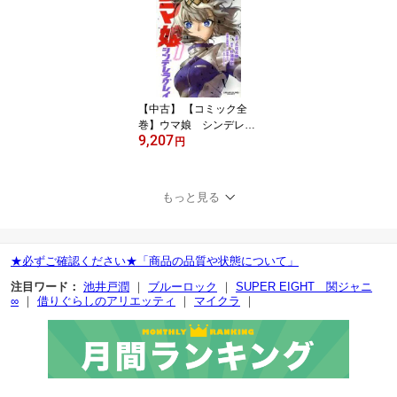
【中古】 【コミック全
巻】ウマ娘 シンデレラ
9,207
グレイ（全23巻）セット
円
／久住太陽／杉浦理史／
伊藤隼之介
もっと見る
★必ずご確認ください★「商品の品質や状態について」
注目ワード：
池井戸潤
｜
ブルーロック
｜
SUPER EIGHT 関ジャニ
∞
｜
借りぐらしのアリエッティ
｜
マイクラ
｜