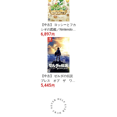
【中古】 ヨッシーとフカ
シギの図鑑／Nintendo
6,897
Switch2
円
【中古】 ゼルダの伝説
ブレス オブ ザ ワイ
5,445
ルド／NintendoSwitch
円