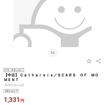
1/1
【中古】 Ｃａｔｈａｒｓｉｓ／ＳＣＡＲＳ ＯＦ ＭＯ
ＭＥＮＴ
【CDアルバム】
1,331
円