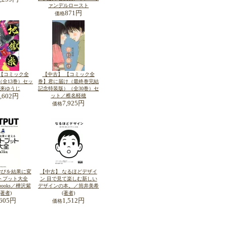
ァンデルロースト
871円
価格
 【コミック全
【中古】 【コミック全
（全13巻）セッ
巻】君に届け（最終巻完結
来ゆうじ
記念特装版）（全30巻）セ
3,602円
ット／椎名軽穂
7,925円
価格
学びを結果に変
【中古】 なるほどデザイ
トプット大全
ン 目で見て楽しむ新しい
y books／樺沢紫
デザインの本。／筒井美希
(著者)
(著者)
605円
1,512円
価格