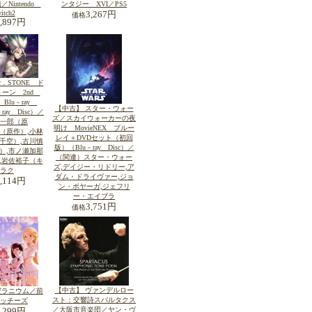
Nintendo
ンタジー XVI／PS5
itch2
3,267円
価格
6,897円
r．STONE ド
トーン 2nd
 Blu－ray
【中古】 スター・ウォー
ray Disc）／
ズ／スカイウォーカーの夜
一郎（原
明け MovieNEX ブルー
hi（原作）,小林
レイ＋DVDセット（初回
千空）,古川慎
版）（Blu－ray Disc）／
）,市ノ瀬加那
（関連）スター・ウォー
,岩佐裕子（キ
ズ,デイジー・リドリー,ア
ラク
ダム・ドライヴァー,ジョ
4,114円
ン・ボヤーガ,ジェフリ
ー・エイブラ
3,751円
価格
【中古】 ヴァンデルロー
ゼラニウム／前
スト：交響詩スパルタクス
ッチーズ
／大阪市音楽団／ヤン・ヴ
2,299円