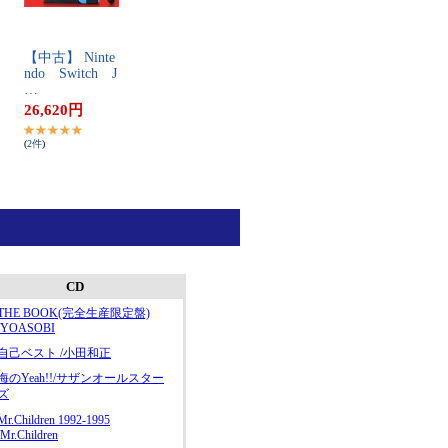
【​中​古​】​ ​N​i​n​t​e​
n​d​o​ ​S​w​i​t​c​h​ ​J​
…
26,620
円
(
2
件
)
CD
THE BOOK(完全生産限定盤)
/YOASOBI
自己ベスト /小田和正
海のYeah!!/サザンオールスター
ズ
Mr.Children 1992-1995
/Mr.Children