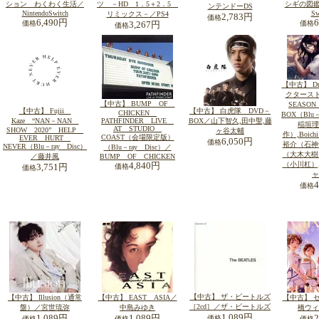
ション わくわく生活／
ツ －HD 1．5＋2．5
シギの図鑑／
ンテンドーDS
NintendoSwitch
Sw
リミックス－／PS4
2,783円
価格
6,490円
価格
価格
3,267円
価格
【中古】 D
クタース
【中古】 BUMP OF
SEASON
【中古】 Fujii
【中古】 白虎隊 DVD－
CHICKEN
BOX（Blu－
Kaze “NAN－NAN
PATHFINDER LIVE
BOX／山下智久,田中聖,藤
稲垣理
AT STUDIO
SHOW 2020” HELP
ヶ谷太輔
作）,Boic
COAST（会場限定版）
EVER HURT
6,050円
価格
裕介（石神
NEVER（Blu－ray Disc）
（Blu－ray Disc）／
（大木大樹
／藤井風
BUMP OF CHICKEN
（小川杠）
4,840円
3,751円
価格
価格
ャ
価格
【中古】 ザ・ビートルズ
【中古】 Illusion（通常
【中古】 EAST ASIA／
【中古】 
［2cd］／ザ・ビートルズ
盤）／宮世琉弥
中島みゆき
橋ウィ
1,089円
1,089円
1,089円
価格
価格
価格
価格