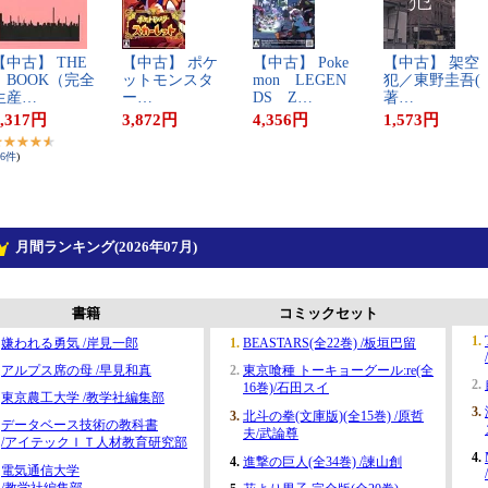
​中​古​】​ ​T​H​E​
【​中​古​】​ ​ポ​ケ​
【​中​古​】​ ​P​o​k​e​
【​中​古​】​ ​架​空​
B​O​O​K​（​完​全​
ッ​ト​モ​ン​ス​タ​
m​o​n​ ​L​E​G​E​N​
犯​／​東​野​圭​吾​(​
生​産​…
ー​…
D​S​ ​Z​…
著​…
,317
円
3,872
円
4,356
円
1,573
円
6
件
)
月間ランキング(2026年07月)
書籍
コミックセット
嫌われる勇気 /岸見一郎
BEASTARS(全22巻) /板垣巴留
アルプス席の母 /早見和真
東京喰種 トーキョーグール:re(全
16巻)/石田スイ
東京農工大学 /教学社編集部
北斗の拳(文庫版)(全15巻) /原哲
データベース技術の教科書
夫/武論尊
/アイテックＩＴ人材教育研究部
進撃の巨人(全34巻) /諫山創
電気通信大学
/教学社編集部