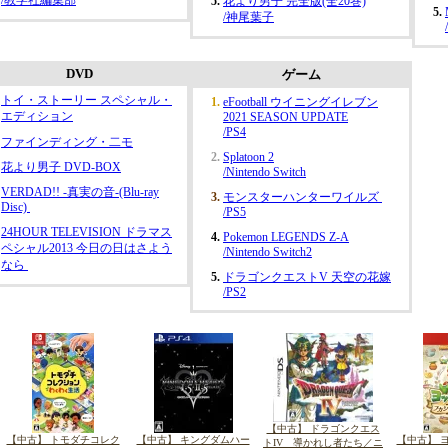
花より男子 完全版(全20巻)
/神尾葉子
DVD
ゲーム
トイ・ストーリー スペシャル・
eFootball ウイニングイレブン
エディション
2021 SEASON UPDATE
/PS4
ファインディング・二モ
Splatoon 2
花より男子 DVD-BOX
/Nintendo Switch
VERDAD!! -真実の音-(Blu-ray
モンスターハンターワイルズ
Disc)
/PS5
24HOUR TELEVISION ドラマス
Pokemon LEGENDS Z-A
ペシャル2013 今日の日はさよう
/Nintendo Switch2
なら
ドラゴンクエストV 天空の花嫁
/PS2
【中古】 ドラゴンクエス
【中古】 トモダチコレク
【中古】 キングダムハー
【中古】 
トIV 導かれし者たち／ニ