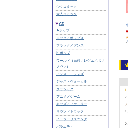
【
​
9
(
1