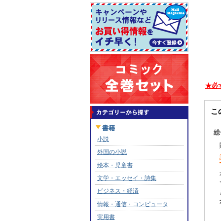
★必
こ
総