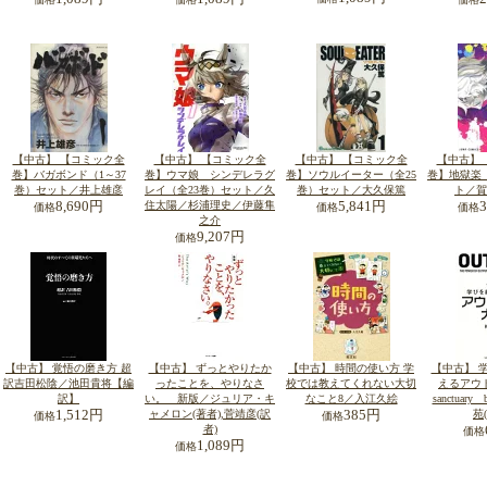
【中古】 【コミック全
【中古】 【コミック全
【中古】 【コミック全
【中古】
巻】バガボンド（1～37
巻】ウマ娘 シンデレラグ
巻】ソウルイーター（全25
巻】地獄楽
巻）セット／井上雄彦
レイ（全23巻）セット／久
巻）セット／大久保篤
ト／賀
8,690円
住太陽／杉浦理史／伊藤隼
5,841円
価格
価格
価格
之介
9,207円
価格
【中古】 覚悟の磨き方 超
【中古】 ずっとやりたか
【中古】 時間の使い方 学
【中古】 
訳吉田松陰／池田貴将【編
ったことを、やりなさ
校では教えてくれない大切
えるアウ
訳】
い。 新版／ジュリア・キ
なこと8／入江久絵
sanctuar
1,512円
ャメロン(著者),菅靖彦(訳
385円
苑
価格
価格
者)
価格
1,089円
価格