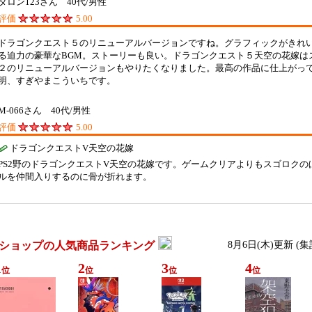
タロン123さん 40代/男性
評価
5.00
ドラゴンクエスト５のリニューアルバージョンですね。グラフィックがきれい
る迫力の豪華なBGM。ストーリーも良い。ドラゴンクエスト５天空の花嫁は
２のリニューアルバージョンもやりたくなりました。最高の作品に仕上がっ
明、すぎやまこういちです。
M-066さん 40代/男性
評価
5.00
ドラゴンクエストV天空の花嫁
PS2野のドラゴンクエストV天空の花嫁です。ゲームクリアよりもスゴロク
ルを仲間入りするのに骨が折れます。
ショップの人気商品ランキング
8月6日(木)更新 (
1
2
3
4
位
位
位
位