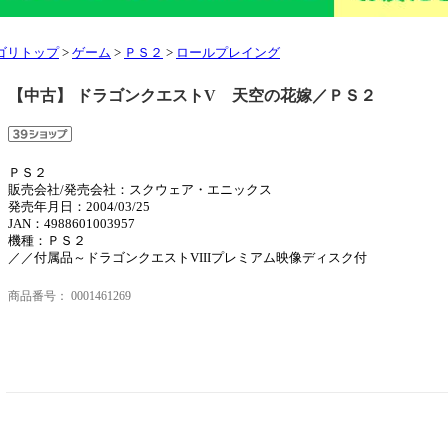
ゴリトップ
>
ゲーム
>
ＰＳ２
>
ロールプレイング
【中古】 ドラゴンクエストV 天空の花嫁／ＰＳ２
ＰＳ２
販売会社/発売会社：スクウェア・エニックス
発売年月日：2004/03/25
JAN：4988601003957
機種：ＰＳ２
／／付属品～ドラゴンクエストVIIIプレミアム映像ディスク付
商品番号：
0001461269