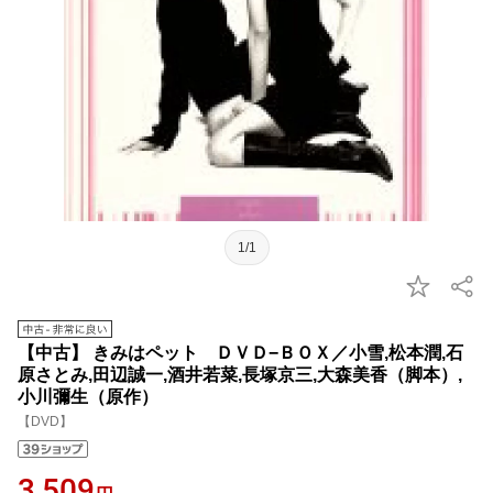
1/1
【中古】 きみはペット ＤＶＤ−ＢＯＸ／小雪,松本潤,石
原さとみ,田辺誠一,酒井若菜,長塚京三,大森美香（脚本）,
小川彌生（原作）
【DVD】
3,509