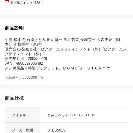
8,000ポイント進呈！
商品説明
小雪,松本潤,石原さとみ,田辺誠一,酒井若菜,長塚京三,大森美香（脚
本）,小川彌生（原作）
販売会社/発売会社：ビクターエンタテインメント（株）(ビクターエン
タテインメント（株）)
発売年月日：2003/09/26
JAN：4900527006492
／／付属品〜特製ブックレット、ＭＯＭＯ’Ｓ ＳＴＯＲＹ付
商品番号：0001389778
商品仕様
タイトル
きみはペット ＤＶＤ－ＢＯＸ
メーカー型番
STDS5013