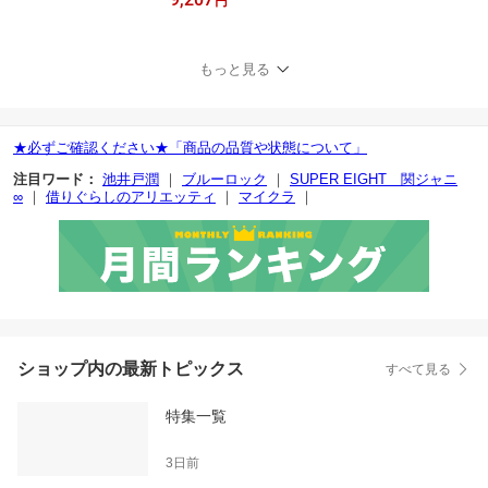
グレイ（全23巻）セット
円
／久住太陽／杉浦理史／
伊藤隼之介
もっと見る
★必ずご確認ください★「商品の品質や状態について」
注目ワード：
池井戸潤
｜
ブルーロック
｜
SUPER EIGHT 関ジャニ
∞
｜
借りぐらしのアリエッティ
｜
マイクラ
｜
ショップ内の最新トピックス
すべて見る
特集一覧
3日前