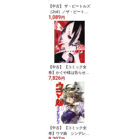
【中古】 ザ・ビートルズ
［2cd］／ザ・ビートル
1,089
ズ
円
【中古】 【コミック全
巻】かぐや様は告らせた
7,826
い（全28巻）セット／赤
円
坂アカ
【中古】 【コミック全
巻】ウマ娘 シンデレラ
9,207