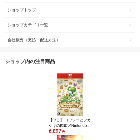
ショップトップ
ショップカテゴリ一覧
会社概要（支払・配送方法）
ショップ内の注目商品
【中古】 ヨッシーとフカ
シギの図鑑／Nintendo
6,897
Switch2
円