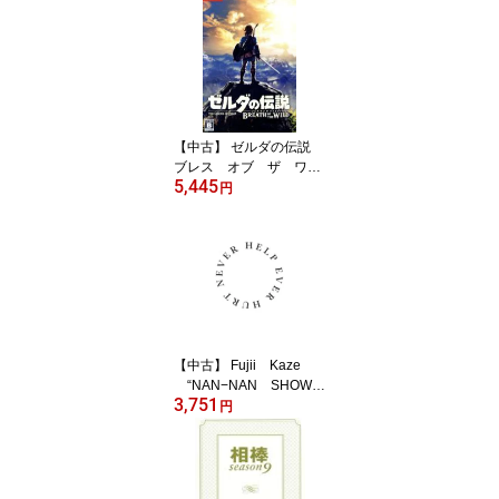
【中古】 ゼルダの伝説
ブレス オブ ザ ワイ
5,445
ルド／NintendoSwitch
円
【中古】 Fujii Kaze
“NAN−NAN SHOW
3,751
2020” HELP EVER
円
HURT NEVER（Blu−ra
y Disc）／藤井風