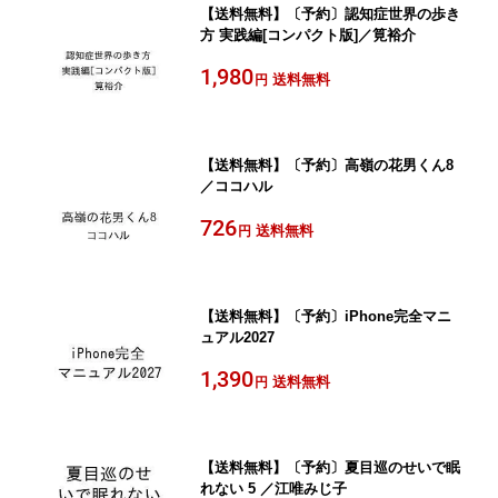
【送料無料】〔予約〕認知症世界の歩き
方 実践編[コンパクト版]／筧裕介
1,980
送料無料
円
【送料無料】〔予約〕高嶺の花男くん8
／ココハル
726
送料無料
円
【送料無料】〔予約〕iPhone完全マニ
ュアル2027
1,390
送料無料
円
【送料無料】〔予約〕夏目巡のせいで眠
れない 5 ／江唯みじ子