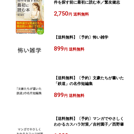
件を探す前に最初に読む本／繁友健志
2,750
送料無料
円
【送料無料】〔予約〕怖い雑学
899
送料無料
円
【送料無料】〔予約〕文豪たちが書いた
「鉄道」の名作短編集
899
送料無料
円
【送料無料】〔予約〕マンガでやさしく
わかるカスハラ対策／吉村園子／西野肇