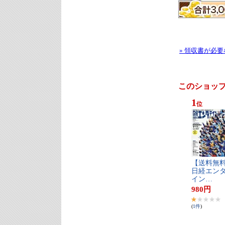
» 領収書が必
このショッ
1
位
【​送​料​無​料
日​経​エ​ン​タ
イ​ン​…
980
円
(
1
件
)