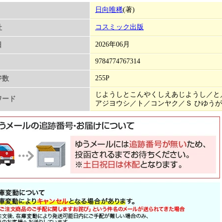
日向唯稀
(著)
コスミック出版
社
2026年06月
日
9784774767314
255P
ジ数
じようしとこんやくしえあじようし／と
ワード
アジヨウシ／ト／コンヤク／Ｓ ひゆうが 