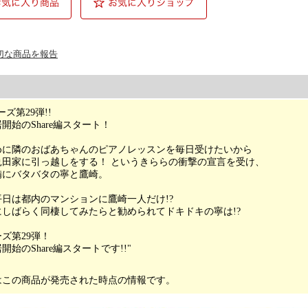
切な商品を報告
ズ第29弾!!
開始のShare編スタート！
めに隣のおばあちゃんのピアノレッスンを毎日受けたいから
兎田家に引っ越しをする！ というきららの衝撃の宣言を受け、
備にバタバタの寧と鷹崎。
日は都内のマンションに鷹崎一人だけ!?
しばらく同棲してみたらと勧められてドキドキの寧は!?
ズ第29弾！
始のShare編スタートです!!"
はこの商品が発売された時点の情報です。