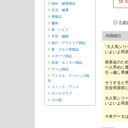
不適
内容紹介
"大人気シリー
いよいよ同居
発表会のた
一人早めに
引っ越し準
そうすると平
完全同居前に
大人気シリー
いよいよ同居開
※本データ