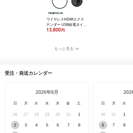
互換
ワイヤレスHDMIエクス
テンダー USB給電タイプ
13,800
送受信機セット FULL H
円
D対応 最大通信距離30m
ながら充電対応 設定不要
ドライバ不要 ワイヤレス
もっと見る
化 無線化 ケーブルレス
パソコン タブレット ス
マホ windows mac iPhon
e android対応
受注・発送カレンダー
2026年8月
20
日
月
火
水
木
金
土
日
月
火
26
27
28
29
30
31
1
30
31
1
2
3
4
5
6
7
8
6
7
8