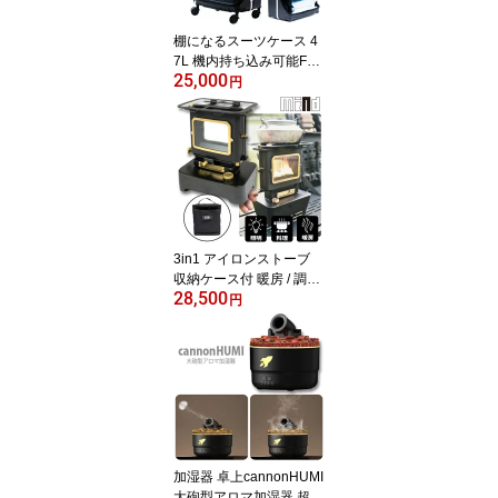
棚になるスーツケース 4
7L 機内持ち込み可能FLI
25,000
P フリップ - エジソンラ
円
ボ ダブルTASロック / 脱
着交換できる大き目ダブ
ルキャスター / 丈夫なポ
リカーボネート素材 / す
ぐに取り出せるフロント
ポケットトランク キャリ
ーバッグ 旅行 トラベル
大容量
3in1 アイロンストーブ
収納ケース付 暖房 / 調理
28,500
/ 照明 パラフィンオイル
円
スチール 真鍮 コンパク
トオイルランタン オイル
ランプストーブ ファイヤ
ーダンスストーブ キャン
プ アウトドア ソロキャ
ン 料理 レトロ ヴィンテ
ージ オシャレ日本製
加湿器 卓上cannonHUMI
大砲型アロマ加湿器 超音