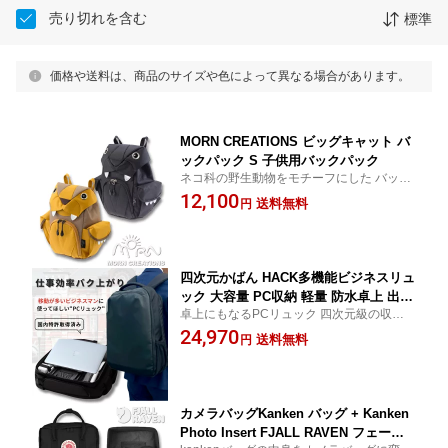
売り切れを含む
標準
価格や送料は、商品のサイズや色によって異なる場合があります。
MORN CREATIONS ビッグキャット バ
ックパック S 子供用バックパック
ネコ科の野生動物をモチーフにした バック
パック(key word: ネコ 猫 トラ ライオン ア
12,100
送料無料
円
フリカ カバン 鞄 リュック 子供用)
四次元かばん HACK多機能ビジネスリュ
ック 大容量 PC収納 軽量 防水卓上 出張
卓上にもなるPCリュック 四次元級の収納力
通勤 旅行 USBポート A4対応 仕事効率
でビジネスも旅行もこれひとつ
24,970
メンズ レディース ブラック
送料無料
円
カメラバッグKanken バッグ + Kanken
Photo Insert FJALL RAVEN フェール