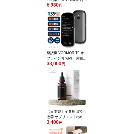
6,980
波式 大容量 200ml アロ
円
マ対応 7色LED 静音 マイ
クロミスト 三段階タイマ
ー設定 スピード加湿 保
湿 乾燥対策 室内 寝室 イ
ンテリア デザイン家電
オシャレ カワイイ プレ
ゼント 景品 新年会
翻訳機 VORMOR T9 オ
フライン可 wi-fi・月額不
33,000
要 139言語対応 ChatGP
円
T搭載 AI翻訳 リアルタイ
ム双方向音声翻訳 画像翻
訳 文字翻訳 OCR 録音翻
訳 グループ翻訳 通訳機
文字おこし 外国語学習
英会話 議事録 海外旅行
商談 ビジネス インバウ
ンド
【日本製】イヌ用 涙やけ
改善 サプリメントeye pu
3,400
re. (アイピュア) チキン風
円
味 シロップタイプ 20ml
目やに よだれやけ 消臭