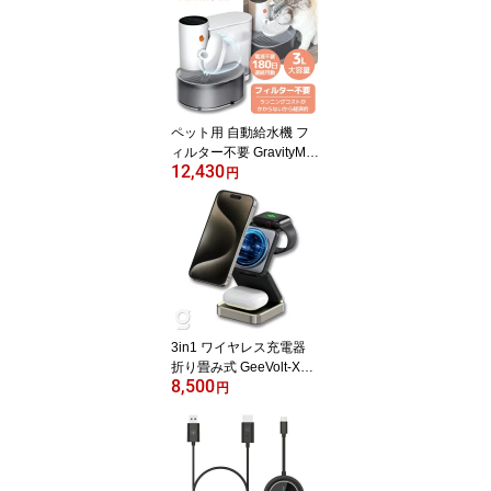
目の健康 目の汚れ アイ
ケア 小型 中型 大型 子犬
シニア犬 ヒューマングレ
ード製法 国産サプリ
ペット用 自動給水機 フ
ィルター不要 GravityMia
12,430
o 猫 小型犬用 3L大容量
円
コードレス 4.5db静音 日
本語説明書付き 丸洗い可
簡単お手入れ ぬめり対策
多頭飼い対応 水飲み機
水やり機 水のみ器 自動
補水 脱水対策 いぬ ねこ
お留守番 衛生的 清潔 新
鮮な水
3in1 ワイヤレス充電器
折り畳み式 GeeVolt-X2 /
8,500
GLOTURE 最大15W 急
円
速充電 3台同時充電(スマ
ートフォン / スマートウ
ォッチ/ ワイヤレスイヤ
ホン) iPhone AppleWatc
h AirPods ユニバーサル