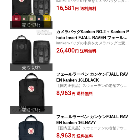
kankenバッグの中身をカメラバッグに変え
ラーベン【国内正規品】カンケン バッ
てしまうインサートとkankenバッグのセッ
16,581
クパック キツネ アウトドア カメラケー
送料無料
円
ト カメラバッグ
ス
カメラバッグKanken NO.2 + Kanken P
hoto Insert FJALL RAVEN フェールラ
kankenバッグの中身をカメラバッグに変え
ーベン【国内正規品】カンケン バック
てしまうインサートと高い耐久性と撥水性
26,400
パック キツネ アウトドア カメラケース
送料無料
円
に優れたKanken No.2のお得なSET
フェ—ルラーベン カンケンFJALL RAV
EN kanken 16LBLACK
【国内正規品】スウェーデンの老舗アウト
ドアブランド FJALL RAVENの人気バック
8,963
送料無料
円
パック
フェ—ルラーベン カンケンFJALL RAV
EN kanken 16LNAVY
【国内正規品】スウェーデンの老舗アウト
ドアブランド FJALL RAVENの人気バック
8,963
送料無料
円
パック