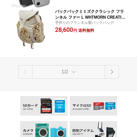
る5WAYバッグ
バッグ ビジネスバッグ
バックパックミミズククラシック フラ
ンネル ファー L WHTMORN CREATION
手作りのフランネル製バックパック
S モーン クリエイションズ【送料無
28,600
料】鞄 カバン リュック
送料無料
円
1/2