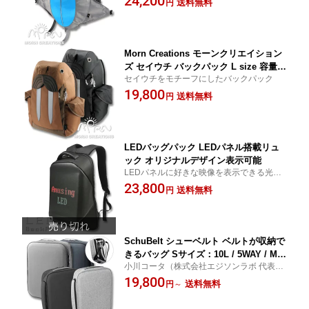
24,200
送料無料
円
Morn Creations モーンクリエイション
ズ セイウチ バックパック L size 容量:2
セイウチをモチーフにしたバックパック
2L
19,800
送料無料
円
LEDバッグパック LEDパネル搭載リュ
ック オリジナルデザイン表示可能
LEDパネルに好きな映像を表示できる光るL
EDバッグ
23,800
送料無料
円
SchuBelt シューベルト ベルトが収納で
きるバッグ Sサイズ：10L / 5WAY / Mac
小川コータ（株式会社エジソンラボ 代表）
Book Air（13インチ）対応 Lサイズ：1
が手掛け、テレビ東京「ワールドビジネス
19,800
2L / 4WAY/ MacBook Pro（16インチ）
送料無料
円
～
サテライト・とれたま」に紹介されて大人
対応 バックパック リュックサック ショ
気となったシューッとベルトが吸い込まれ
ルダー ブリーフケース 旅行カバン PC