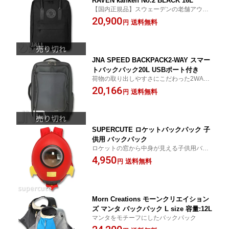
RAVEN kanken No.2 BLACK 16L
【国内正規品】スウェーデンの老舗アウト
ドアブランド FJALL RAVENの人気バック
20,900
送料無料
円
パックの中でも高い耐久性と撥水性に優れ
たモデル
JNA SPEED BACKPACK2-WAY スマー
トバックパック20L USBポート付き
荷物の取り出しやすさにこだわった2WAY
タイプのスマートバックパック（KEY WOR
20,166
送料無料
円
D: バックパック ハンドバッグ ビジネスバ
ッグ PCバッグ 大容量 )
SUPERCUTE ロケットバックパック 子
供用 バックパック
ロケットの窓から中身が見える子供用バッ
クパック（KEY WORD: リュック リュック
4,950
送料無料
円
サック )
Morn Creations モーンクリエイション
ズ マンタ バックパック L size 容量:12L
マンタをモチーフにしたバックパック