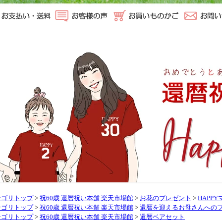
テゴリトップ
>
祝60歳 還暦祝い本舗 楽天市場館
>
お花のプレゼント
>
HAPP
テゴリトップ
>
祝60歳 還暦祝い本舗 楽天市場館
>
還暦を迎えるお母さんへの
テゴリトップ
>
祝60歳 還暦祝い本舗 楽天市場館
>
還暦ベアセット