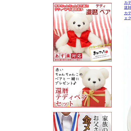
カ
送
カ
ェ