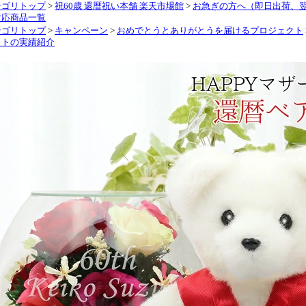
テゴリトップ
>
祝60歳 還暦祝い本舗 楽天市場館
>
お急ぎの方へ（即日出荷、
対応商品一覧
テゴリトップ
>
キャンペーン
>
おめでとうとありがとうを届けるプロジェクト
クトの実績紹介