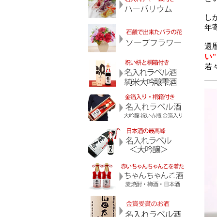
し
年
還
い
若