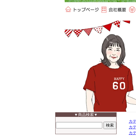
カ
カ
カ