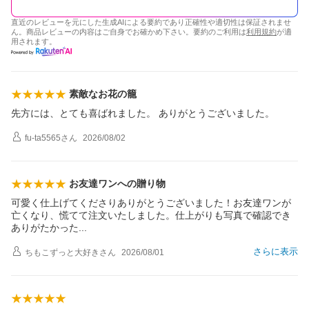
直近のレビューを元にした生成AIによる要約であり正確性や適切性は保証されませ
ん。商品レビューの内容はご自身でお確かめ下さい。要約のご利用は
利用規約
が適
用されます。
素敵なお花の籠
先方には、とても喜ばれました。 ありがとうございました。
fu-ta5565
さん
2026/08/02
お友達ワンへの贈り物
可愛く仕上げてくださりありがとうございました！お友達ワンが
亡くなり、慌てて注文いたしました。仕上がりも写真で確認でき
ありがたかっ
た
さらに表示
ちもこずっと大好き
さん
2026/08/01