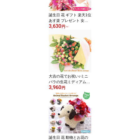
誕生日 花 ギフト 楽天1位
あす楽 プレゼント 女性
3,630
送料無料 季節の花でおま
円
～
かせアレンジメント 結婚
記念日 お祝い フラワー
ギフト お見舞い 敬老の
日 退職 送別 画像配信 開
店 内祝 オープン 還暦 古
希 米寿 プレゼント 即日
[生花アレンジメント]
大吉の花でお祝い♪ミニ
バラの生花ミディアム花
3,960
束 送料無料 3色以上おま
円
かせMIX 誕生日プレゼン
ト女性 結婚記念日 お祝
い フラワー 送別 退職 祝
い 送別 即日発送 ギフト
ホワイトデー 卒業 入学
母の日 ギフト [花束]
誕生日 花 動物とお花の