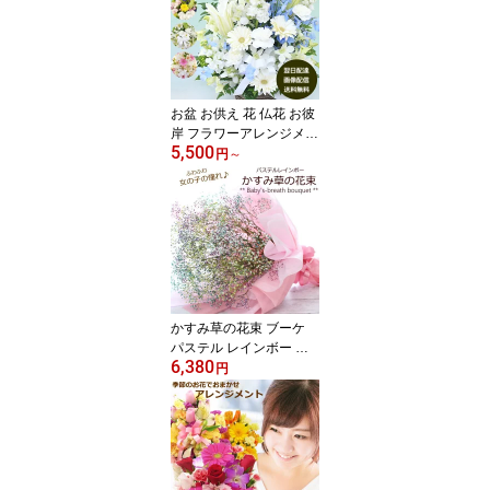
お盆 お供え 花 仏花 お彼
岸 フラワーアレンジメン
5,500
ト お悔やみ 法事 法要 四
円
～
十九日 即日発送 あす楽
法事 法要 送料無料 【画
像配信】 [生花アレンジ
メント]
かすみ草の花束 ブーケ
パステル レインボー 母
6,380
の日 ギフト 誕生日 記念
円
日 出産祝い 結婚祝い お
祝い 花 ギフト 生花 歓送
迎 女性 ホワイトデー 卒
業 退職[花束]