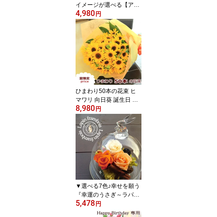
イメージが選べる【アニ
4,980
マルバスケットアレン
円
ジ】入園 入学 卒園 卒業
退職 父の日 送料無料 季
節の花 おまかせ 結婚 出
産 開店 お見舞い ペット
イヌ ネコ ひつじ ブタ か
わいい 即日発送 画像配
信 [生花アレンジメント]
ひまわり50本の花束 ヒ
マワリ 向日葵 誕生日 父
8,980
の日 開店 オープン 結婚
円
記念日 お祝い フラワー
お見舞い お中元 暑中見
舞い 送別 退職 祝い 送別
花 プレゼント [花束]
▼選べる7色♪幸せを願う
『幸運のうさぎ～ラパ
5,478
ン・フランボワーズ』プ
円
リザーブドフラワー 送料