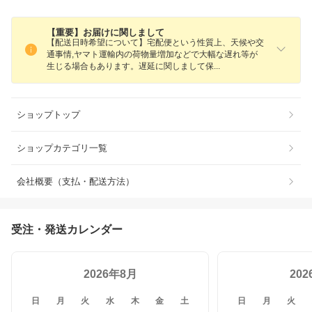
【重要】お届けに関しまして
【配送日時希望について】宅配便という性質上、天候や交
通事情,ヤマト運輸内の荷物量増加などで大幅な遅れ等が
生じる場合もあります。遅延に関しまして
保
ショップトップ
ショップカテゴリ一覧
会社概要（支払・配送方法）
受注・発送カレンダー
2026年8月
20
日
月
火
水
木
金
土
日
月
火