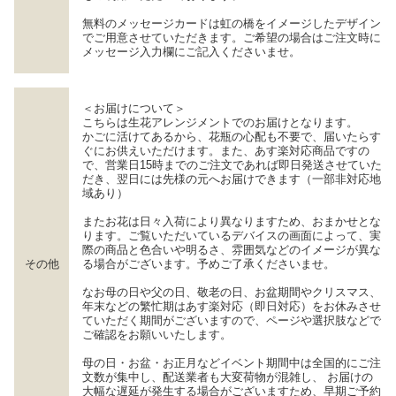
無料のメッセージカードは虹の橋をイメージしたデザイン
でご用意させていただきます。ご希望の場合はご注文時に
メッセージ入力欄にご記入くださいませ。
＜お届けについて＞
こちらは生花アレンジメントでのお届けとなります。
かごに活けてあるから、花瓶の心配も不要で、届いたらす
ぐにお供えいただけます。また、あす楽対応商品ですの
で、営業日15時までのご注文であれば即日発送させていた
だき、翌日には先様の元へお届けできます（一部非対応地
域あり）
またお花は日々入荷により異なりますため、おまかせとな
ります。ご覧いただいているデバイスの画面によって、実
際の商品と色合いや明るさ、雰囲気などのイメージが異な
その他
る場合がございます。予めご了承くださいませ。
なお母の日や父の日、敬老の日、お盆期間やクリスマス、
年末などの繁忙期はあす楽対応（即日対応）をお休みさせ
ていただく期間がございますので、ページや選択肢などで
ご確認をお願いいたします。
母の日・お盆・お正月などイベント期間中は全国的にご注
文数が集中し、配送業者も大変荷物が混雑し、 お届けの
大幅な遅延が発生する場合がございますため、早期ご予約