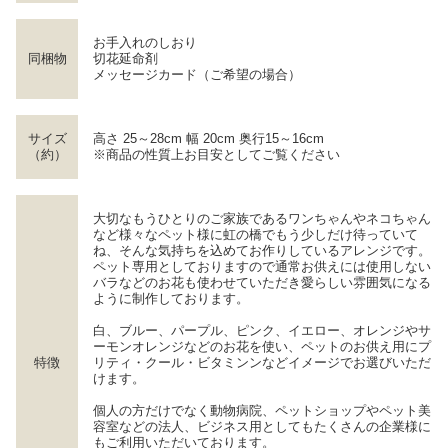
お手入れのしおり
同梱物
切花延命剤
メッセージカード（ご希望の場合）
サイズ
高さ 25～28cm 幅 20cm 奥行15～16cm
（約）
※商品の性質上お目安としてご覧ください
大切なもうひとりのご家族であるワンちゃんやネコちゃん
など様々なペット様に虹の橋でもう少しだけ待っていて
ね、そんな気持ちを込めてお作りしているアレンジです。
ペット専用としておりますので通常お供えには使用しない
バラなどのお花も使わせていただき愛らしい雰囲気になる
ように制作しております。
白、ブルー、パープル、ピンク、イエロー、オレンジやサ
ーモンオレンジなどのお花を使い、ペットのお供え用にプ
特徴
リティ・クール・ビタミンンなどイメージでお選びいただ
けます。
個人の方だけでなく動物病院、ペットショップやペット美
容室などの法人、ビジネス用としてもたくさんの企業様に
もご利用いただいております。