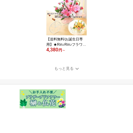
無料 ガラスドーム ギフ
ト 誕生日 記念日 ホワイ
トデー 成人の日 運気 風
水 インテリア プレゼン
ト 贈り物 [プリザーブド
フラワー]
【送料無料/お誕生日専
用】★Rin♪Rin♪フラワー
4,380
誕生花 アレンジメント
円
～
お誕生日のイチオシ♪ 誕
生日 出産祝い あす楽 花
ギフト 御祝 お祝い 画像
もっと見る
配信OK [生花アレンジメ
ント]