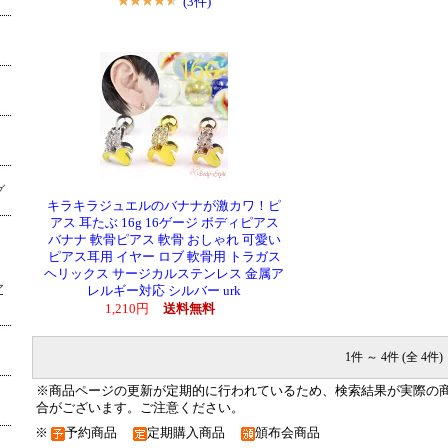
(3件)
グ
キラキラジュエルのバナナが激カワ！ピ
アス 耳たぶ 16g 16ゲージ ボディピアス
バナナ 軟骨ピアス 軟骨 おしゃれ 可愛い
ピアス耳用 イヤー ロブ 軟骨用 トラガス
ヘリックス サージカルステンレス 金属ア
ア
レルギー対応 シルバー urk
1,210円
送料無料
1件 ～ 4件 (全 4件)
※商品ページの更新が定期的に行われているため、検索結果が実際の
合がございます。ご注意ください。
※
予約商品
定期購入商品
頒布会商品