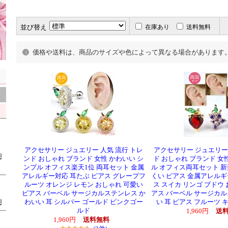
並び替え
在庫あり
送料無料
価格や送料は、商品のサイズや色によって異なる場合があります
アクセサリー ジュエリー 人気 流行 トレ
アクセサリー ジュエリー 
用
ンド おしゃれ ブランド 女性 かわいい シ
ド おしゃれ ブランド 女
ンプル オフィス楽天1位 両耳セット 金属
ル オフィス両耳セット 
アレルギー対応 耳たぶ ピアス グレープフ
くい ピアス 金属アレル
ルーツ オレンジ レモン おしゃれ 可愛い
ス スイカ リンゴ ブドウ
ピアス バーベル サージカルステンレス か
アス バーベル サージカ
用
わいい 耳 シルバー ゴールド ピンクゴー
い 耳 ピアス フルーツ 
ルド
1,960円
送
1,960円
送料無料