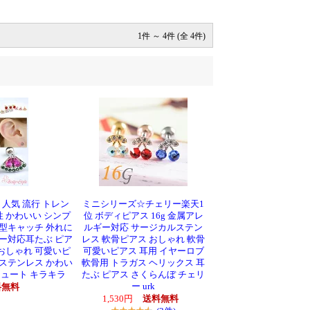
1件 ～ 4件 (全 4件)
。
人気 流行 トレン
ミニシリーズ☆チェリー楽天1
性 かわいい シンプ
位 ボディピアス 16g 金属アレ
新型キャッチ 外れに
ルギー対応 サージカルステン
ギー対応耳たぶ ピア
レス 軟骨ピアス おしゃれ 軟骨
 おしゃれ 可愛いピ
可愛いピアス 耳用 イヤーロブ
ルステンレス かわい
軟骨用 トラガス ヘリックス 耳
キュート キラキラ
たぶ ピアス さくらんぼ チェリ
ー urk
料無料
1,530円
送料無料