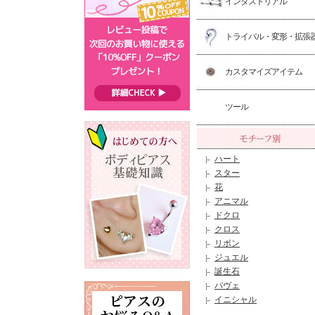
インダストリアル
トライバル・変形・拡張
カスタマイズアイテム
ツール
ハート
スター
花
アニマル
ドクロ
クロス
リボン
ジュエル
誕生石
パヴェ
イニシャル