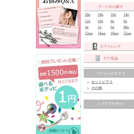
20g
18g
16g
14g
12g
10g
8g
6g
4g
2g
0g
00g
12
14
16
22
mm
mm
mm
mm
セットピアス
その他