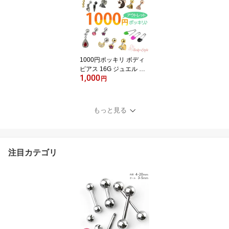
ート カスタマイズ トッ
プ ねじ式 【立爪ジュエ
ルシリーズ・専用ジュエ
ルキャッチ】
1000円ポッキリ ボディ
ピアス 16G ジュエル 花
1,000
月 星 フラワー ムーン ス
円
ター クラウン アニマル
かわいい 1000円均一
もっと見る
注目カテゴリ