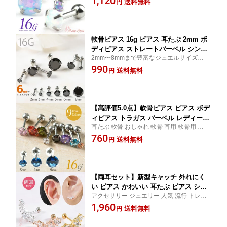
1,120
送料無料
円
金属アレルギー対応 シルバー 小さい
軟骨ピアス 16g ピアス 耳たぶ 2mm ボ
ディピアス ストレートバーベル シンプ
2mm〜8mmまで豊富なジュエルサイズから
ル 軟骨用 トラガス ヘリックス 医療用
選べます！
990
ステンレス 医療用 サージカルステンレ
送料無料
円
ス 金属アレルギー対応 レディース メン
【高評価5.0点】軟骨ピアス ピアス ボデ
ィピアス トラガス バーベル レディース
耳たぶ 軟骨 おしゃれ 軟骨 耳用 軟骨用 イヤ
メンズ 金属アレルギー対応 医療用 サー
ーロブ シンプルで着けるシーンを選ばな
760
ジカルステンレス 16g 小さい 極小 urk
送料無料
円
い！複数着けてもかわいい♪
【両耳セット】新型キャッチ 外れにく
い ピアス かわいい 耳たぶ ピアス シル
アクセサリー ジュエリー 人気 流行 トレン
バー ゴールド ピンクゴールド サージカ
ド おしゃれ ブランド 女性 かわいい シンプ
1,960
ルステンレス 金属アレルギー対応 ジュ
送料無料
円
ル オフィス
エル ビジュー 星 スター