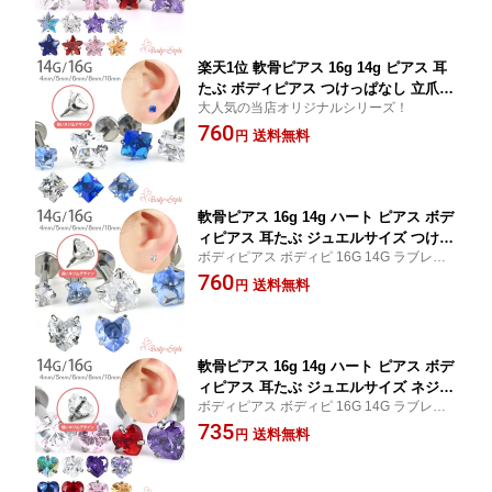
ル ヘリックス urk【立爪ジュエルシリー
ズ】
楽天1位 軟骨ピアス 16g 14g ピアス 耳
たぶ ボディピアス つけっぱなし 立爪
大人気の当店オリジナルシリーズ！
軟骨 ラブレット ラブレットピアス 軟骨
760
用ピアス 可愛い 医療用 サージカルステ
送料無料
円
ンレス 軟骨ピアス ラブレットスタッド
オシャレピアス サージカルステンレス
ピアス 【立爪ジュエルシリーズ】
軟骨ピアス 16g 14g ハート ピアス ボデ
ィピアス 耳たぶ ジュエルサイズ つけっ
ボディピアス ボディピ 16G 14G ラブレッ
ぱなし ラブレットスタッド ピアス16ゲ
トスタッド ハート 立爪 ジュエル トラガス
760
ージ ラブレットピアス ラブレット 医療
送料無料
円
軟骨ピアス ヘリックス 耳たぶ
用 サージカルステンレス ハートピアス
ハートのピアス ボディーピアス かわい
い 【立爪ジュエルシリーズ】
軟骨ピアス 16g 14g ハート ピアス ボデ
ィピアス 耳たぶ ジュエルサイズ ネジ山
ボディピアス ボディピ 16G 14G ラブレッ
短い つけっぱなし ラブレットスタッド
トスタッド ハート 立爪 ジュエル トラガス
735
ラブレット 医療用 サージカルステンレ
送料無料
円
軟骨ピアス ヘリックス 耳たぶ
ス【立爪ジュエルシリーズ】