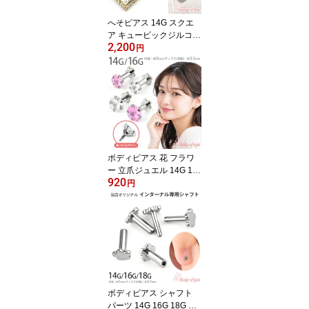
へそピアス 14G スクエ
ア キュービックジルコニ
2,200
ア CZ ネイブル ボディピ
円
アス バナナバーベル サ
ージカルステンレス ゴー
ルド シルバー レディー
ス 金属アレルギー対応
つけっぱなし
ボディピアス 花 フラワ
ー 立爪ジュエル 14G 16
920
G 内径5mm 花型ディス
円
ク ラブレットスタッド
インターナル ネジ山 軟
骨ピアス サージカルステ
ンレス 【立爪ジュエルシ
リーズ】
ボディピアス シャフト
パーツ 14G 16G 18G 内