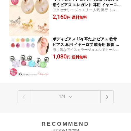
沿うピアス エレガント 耳用 イヤーロブ
アクセサリー ジュエリー 人気 流行 トレン
サージカルステンレス 金属アレルギー
ド おしゃれ ブランド 女性 かわいい シンプ
2,160
対応 シルバー ゴールド ピンクゴールド
送料無料
円
ル オフィス
urk
ボディピアス 16g 耳たぶ ピアス 軟骨
ピアス 耳用 イヤーロブ 軟骨用 軟骨 お
涼し気なアイスカラージュエルでクールビ
しゃれ トラガス ヘリックス 金属アレル
ューティーに！
1,080
ギー対応 医療用 サージカルステンレス
送料無料
円
医療用ステンレス かわいい シンプル ur
k
1/3