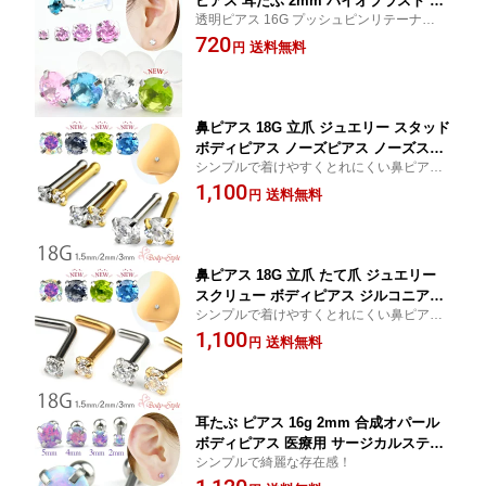
ピアス 耳たぶ 2mm バイオプラスト 軟
透明ピアス 16G プッシュピンリテーナー バ
骨ピアス ボディピアス 金属アレルギー
イオプラスト
720
対応 軟骨 ラブレット ラブレットピアス
送料無料
円
ひと粒ピアス 付けっぱなしピアス キラ
キラピアス 金属アレルギー対応のピア
ス つけっぱなし ピアス 透明 リテーナ
ー
鼻ピアス 18G 立爪 ジュエリー スタッド
ボディピアス ノーズピアス ノーズスタ
シンプルで着けやすくとれにくい鼻ピア
ッド ノストリル シルバー ゴールド 外
ス！
1,100
れにくい 小さいピアス シンプル 仕事用
送料無料
円
シンプル 18ゲージ サージカルステンレ
ス 18ゲージピアス アレルギー対応 小さ
い 小ぶり キラキラ ボディーピアス
鼻ピアス 18G 立爪 たて爪 ジュエリー
スクリュー ボディピアス ジルコニアピ
シンプルで着けやすくとれにくい鼻ピア
アス ノーズピアス ノーズスクリュー 小
ス！
1,100
さいピアス かわいい キラキラ ノストリ
送料無料
円
ル サージカルステンレス 金属アレルギ
ー対応 ミニピアス シルバー ゴールド
シンプル 仕事用 小さい 小ぶり
耳たぶ ピアス 16g 2mm 合成オパール
ボディピアス 医療用 サージカルステン
シンプルで綺麗な存在感！
レス 軟骨ピアス おしゃれ 軟骨 耳用 イ
ヤーロブ 軟骨用 トラガス ヘリックス