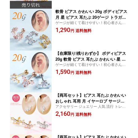
軟骨 ピアス かわいい 20g ボディピアス
月 星 ピアス 耳たぶ 20ゲージ トラガス
ゲージが細くて着けやすい！初心者さんに
軟骨ピアス おしゃれ 軟骨 シルバー ゴ
もオススメ
1,290
ールド ピンクゴールド サージカルステ
送料無料
円
ンレス 金属アレルギー対応 バ urk
【在庫限り!残りわずか】 ボディピアス
20g 軟骨 ピアス 耳たぶ かわいい 星 月
ゲージが細くて着けやすい！初心者さんに
トラガス ヘリックス 軟骨ピアス おしゃ
もオススメ
1,590
れ 20ゲージ バーベル シルバー ゴール
送料無料
円
ド ピンクゴールド サージカルステンレ
ス 金属アレルギー urk
【両耳セット】ピアス 耳たぶ かわいい
おしゃれ 耳用 月 イヤーロブ サージカ
アクセサリー ジュエリー 人気 流行 トレン
ルステンレス 金属アレルギー対応 シル
ド おしゃれ ブランド 女性 かわいい シンプ
2,160
バー ゴールド ピンクゴールド キュービ
送料無料
円
ル オフィス
ックジルコニア urk
【両耳セット】ピアス 耳たぶ かわいい