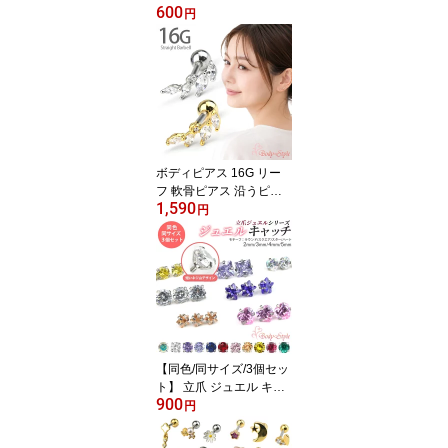
600
径5mm 花型ディスク ラ
円
ブレットスタッド インタ
ーナル 軟骨ピアス トラ
ガス 専用 シャフト サー
ジカルステンレス 片耳用
金属アレルギー対応【当
店オリジナル インターナ
ル専用 シャフト】
ボディピアス 16G リー
フ 軟骨ピアス 沿うピア
1,590
ス ストレートバーベル
円
キュービックジルコニア
サージカルステンレス 金
属アレルギー対応 つけっ
ぱなし 片耳用 シルバー
ゴールド 耳たぶ ヘリッ
クス
【同色/同サイズ/3個セッ
ト】 立爪 ジュエル キャ
900
ッチのみ パーツ 2mm 3
円
mm 4mm 5mm ボディピ
アス ラウンド 四角 星 ハ