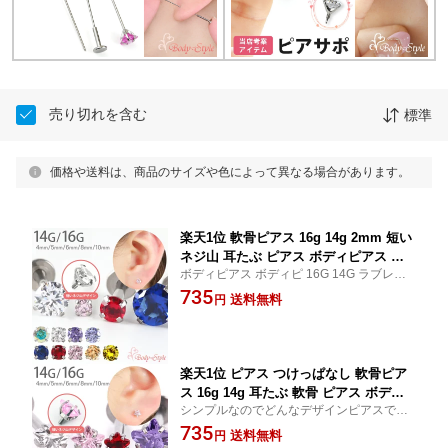
売り切れを含む
標準
価格や送料は、商品のサイズや色によって異なる場合があります。
楽天1位 軟骨ピアス 16g 14g 2mm 短い
ネジ山 耳たぶ ピアス ボディピアス つ
ボディピアス ボディピ 16G 14G ラブレッ
けっぱなし 金属アレルギー対応 かわい
トスタッド ラウンド 立爪 ジュエル トラガ
735
い ラブレットスタッド ラブレット ラブ
送料無料
円
ス 軟骨ピアス ヘリックス 耳たぶ
レットピアス 医療用ステンレス urk
【立爪ジュエルシリーズ】
楽天1位 ピアス つけっぱなし 軟骨ピア
ス 16g 14g 耳たぶ 軟骨 ピアス ボディ
シンプルなのでどんなデザインピアスでも
ピアス ラブレット 立爪 ラブレットスタ
相性抜群！ボディピアス 16G 14G ラブレッ
735
ッド 星 スター トラガス 立て爪 ジュエ
送料無料
円
トスタッド