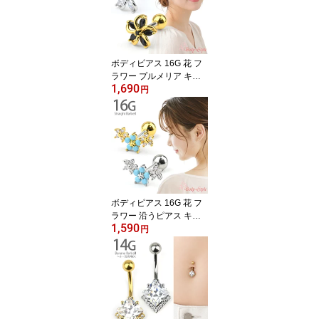
ボディピアス 16G 花 フ
ラワー プルメリア キュ
1,690
ービックジルコニア スト
円
レートバーベル 軟骨ピア
ス サージカルステンレス
金属アレルギー対応 つけ
っぱなし 片耳用 ゴール
ド シルバー
ボディピアス 16G 花 フ
ラワー 沿うピアス キュ
1,590
ービックジルコニア スト
円
レートバーベル 軟骨ピア
ス サージカルステンレス
金属アレルギー対応 つけ
っぱなし 片耳用 ゴール
ド シルバー