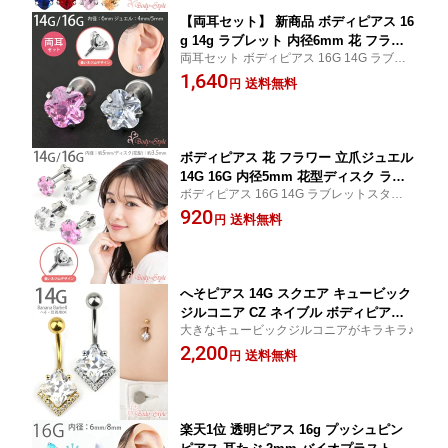
【両耳セット】 新商品 ボディピアス 16
g 14g ラブレット 内径6mm 花 フラワ
両耳セット ボディピアス 16G 14G ラブレ
ー 軟骨ピアス 耳たぶ ピアス つけっぱ
ットスタッド 花 フラワー 立爪 ジュエル ト
1,640
なし 金属アレルギー セカンドピアス 医
送料無料
円
ラガス 軟骨ピアス ヘリックス 耳たぶ
療用ステンレス ファーストピアス 【立
爪ジュエルシリーズ】
ボディピアス 花 フラワー 立爪ジュエル
14G 16G 内径5mm 花型ディスク ラブ
ボディピアス 16G 14G ラブレットスタッド
レットスタッド インターナル ネジ山 軟
花 フラワー 立爪 ジュエル トラガス 軟骨ピ
920
骨ピアス サージカルステンレス 【立爪
送料無料
円
アス ヘリックス 耳たぶ
ジュエルシリーズ】
へそピアス 14G スクエア キュービック
ジルコニア CZ ネイブル ボディピアス
大きなキュービックジルコニアがキラキラ♪
バナナバーベル サージカルステンレス
2,200
ゴールド シルバー レディース 金属アレ
送料無料
円
ルギー対応 つけっぱなし
楽天1位 透明ピアス 16g プッシュピン