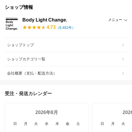
ショップ情報
Body Light Change.
メニュー
4.73
（
8,482
件）
ショップトップ
ショップカテゴリ一覧
会社概要（支払・配送方法）
受注・発送カレンダー
2026年8月
20
日
月
火
水
木
金
土
日
月
火