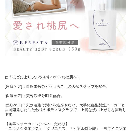
使うほどによりツルツルすべすべな桃肌へ♪
[角質ケア]：自然由来のとうもろこしの天然スクラブを配合。
[保湿ケア]：美容液成分91％配合。
[整肌ケア]：天然油脂で潤いを逃がさない。大手化粧品製造メーカーと
共同開発したこだわりのボディスクラブで、上質な洗い上がりを実現し
ます。
【美容＆オーガニックへのこだわり】
「ユキノシタエキス」「クワエキス」「ヒアルロン酸」「ヨクイニンエ