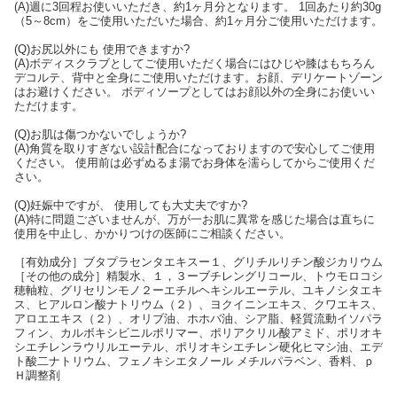
(A)週に3回程お使いいただき、約1ヶ月分となります。 1回あたり約30g
（5～8cm）をご使用いただいた場合、約1ヶ月分ご使用いただけます。
(Q)お尻以外にも 使用できますか?
(A)ボディスクラブとしてご使用いただく場合にはひじや膝はもちろん
デコルテ、背中と全身にご使用いただけます。お顔、デリケートゾーン
はお避けください。 ボディソープとしてはお顔以外の全身にお使いい
ただけます。
(Q)お肌は傷つかないでしょうか?
(A)角質を取りすぎない設計配合になっておりますので安心してご使用
ください。 使用前は必ずぬるま湯でお身体を濡らしてからご使用くだ
さい。
(Q)妊娠中ですが、 使用しても大丈夫ですか?
(A)特に問題ございませんが、万が一お肌に異常を感じた場合は直ちに
使用を中止し、かかりつけの医師にご相談ください。
［有効成分］ブタプラセンタエキスー１、グリチルリチン酸ジカリウム
［その他の成分］精製水、１，３ーブチレングリコール、トウモロコシ
穂軸粒、グリセリンモノ２ーエチルヘキシルエーテル、ユキノシタエキ
ス、ヒアルロン酸ナトリウム（２）、ヨクイニンエキス、クワエキス、
アロエエキス（２）、オリブ油、ホホバ油、シア脂、軽質流動イソパラ
フィン、カルボキシビニルポリマー、ポリアクリル酸アミド、ポリオキ
シエチレンラウリルエーテル、ポリオキシエチレン硬化ヒマシ油、エデ
ト酸二ナトリウム、フェノキシエタノール メチルパラベン、香料、ｐ
Ｈ調整剤