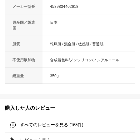
メーカー型番
4589834402618
原産国／製造
日本
国
肌質
乾燥肌 / 混合肌 / 敏感肌 / 普通肌
不使用添加物
合成着色料/ノンシリコン/ノンアルコール
総重量
350g
購入した人のレビュー
すべてのレビューを見る (
件)
168