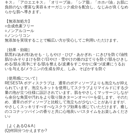
キス」「アロエエキス」「オリーブ油」「シア脂」「ホホバ油」お肌に
負担のない豊富な美容＆オーガニック成分を配合し、なじみが良くなめ
らかな肌へ導きます。
【無添加処方】
○合成色素フリー
○ノンアルコール
○ノンシリコン
無添加を実現することで幅広い方が安心してご利用いただけます。
［効果・効能］
肌荒れ/あれ性/あせも・しもやけ・ひび・あかぎれ・にきびを防ぐ/油性
肌/かみそりまけを防ぐ/日やけ・雪やけの後のほてりを防ぐ/肌をひきし
める/肌を清浄にする/肌を整える/皮膚をすこやかに保つ/皮膚にうるお
いを与える/メラニンの生成を抑え、しみ、そばかすを防ぐ
［使用感について］
RESESTA ボディスクラブは、通常のボディソープよりも泡立ちが抑え
られています。泡立ちネットを使用してスクラブよりマイルドにする少
量の泡が立つ仕様に設計されています。肌をやさしくマッサージしなが
ら余分な角質や汚れをより取り除きターンオーバーを促します。そのた
め、通常のボディソープと比較して泡立ちが少ないことがありますが、
やさしくスッキリすべすべなスクラブ効果を感じていただけます。癒し
のココナッツパインの香りと共に心地良いバスタイムをお楽しみくださ
い♪
［よくあるQ＆A］
(Q)何回分つかえますか?