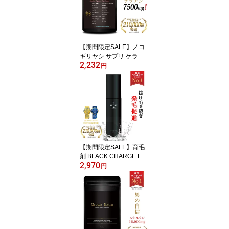
【期間限定SALE】ノコ
ギリヤシ サプリ ケラチ
2,232
ン 7500mg ノコギリヤシ
円
2250mg 亜鉛 リジン Lリ
ジン ミレット アルギニ
ン 海藻抽出物 サプリメ
ント 人気 男性 メンズ ノ
コギリヤシサプリ サプリ
90粒 Black Up Energy 国
内製造 送料無料 男性用
育毛剤 と併用をおすすめ
【期間限定SALE】育毛
剤 BLACK CHARGE EXT
2,970
RA 薬用 発毛促進 抜け毛
円
男性用育毛剤 センブリエ
キス 育毛トニック 養毛
剤 育毛ローション ヘア
トニック ヘアケア スカ
ルプ ふけ かゆみ 抜け毛
予防 頭皮ケア 養毛 薄毛