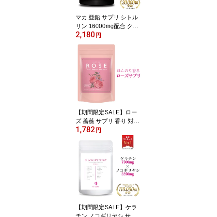
対策 産後 送料無料 REQ
ST DIO［医薬部外品］
マカ 亜鉛 サプリ シトル
リン 16000mg配合 クラ
2,180
チャイダム 黒生姜 ブラ
円
ックジンジャー にんにく
牡蠣 すっぽん 滋養 元気
トレーニング時の栄養補
給 サプリメント 男 Grow
z Extra 男性 90粒 Growz
up big 日本製 国内産 送
料無料
【期間限定SALE】ロー
ズ 薔薇 サプリ 香り 対策
1,782
バラサプリ 飲む バラ 香
円
水 シャンピニオン サプ
リメント ローズオイル
エチケット フレグランス
ケア サプリメント アロ
マ 美容 ほんのり美人 60
粒 送料無料 国産 日本製
【期間限定SALE】ケラ
チン ノコギリヤシ サプ