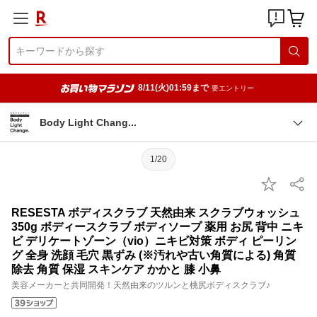
8/11(火)01:59まで
要エントリー
Body Light Chan
g
1/20
RESESTA ボディスクラブ 天然由来 スクラブウォッシュ
350g ボディースクラブ ボディソープ 薬用 お尻 背中 ニキ
ビ デリケートゾーン（vio）ニキビ対策 ボディ ピーリン
グ 全身 洗顔 毛穴 黒ずみ (※汚れや古い角質による) 角質
除去 角質 保湿 スキンケア かかと 膝 小鼻
美容メーカーと共同開発！天然由来のツルンと桃尻ボディスクラブ♪