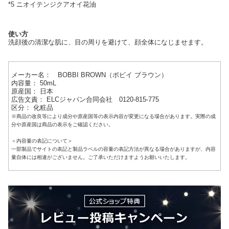
*5 ニオイテンジクアオイ花油
使い方
洗顔後の清潔な肌に、目の周りを避けて、顔全体になじませます。
メーカー名： BOBBI BROWN（ボビイ ブラウン）
内容量： 50mL
原産国： 日本
広告文責： ELCジャパン合同会社 0120-815-775
区分： 化粧品
※商品の改良等により成分や原産国等の表示内容が変更になる場合があります。実際の成
分や原産国は商品の表示をご確認ください。
＜内容量の表記について＞
一部製品でサイトの表記と製品ラベルの容量の表記方法が異なる場合がありますが、内容
量自体には相違がございません。ご了承いただけますようお願いいたします。