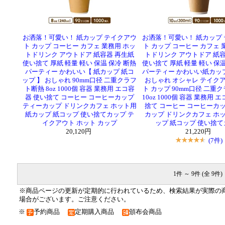
お洒落！可愛い！ 紙カップ テイクアウ
お洒落！可愛い！ 紙カップ
ト カップ コーヒー カフェ 業務用 ホッ
ト カップ コーヒー カフェ 
トドリンク アウトドア 紙容器 再生紙
トドリンク アウトドア 紙容
使い捨て 厚紙 軽量 軽い 保温 保冷 断熱
使い捨て 厚紙 軽量 軽い 保温
パーティー かわいい【 紙カップ 紙コ
パーティー かわいい紙カッ
ップ 】 おしゃれ 90mm口径 二重クラフ
おしゃれ オシャレ テイクア
ト断熱 8oz 1000個 容器 業務用 エコ容
ト カップ 90mm口径 二重
器 使い捨て コーヒー コーヒーカップ
10oz 1000個 容器 業務用 
ティーカップ ドリンクカフェ ホット用
捨て コーヒー コーヒーカッ
紙カップ 紙コップ 使い捨てカップ テ
カップ ドリンクカフェ ホッ
イクアウト ホット カップ
ップ 紙コップ 使い捨
20,120円
21,220円
(7件)
1件 ～ 9件 (全 9件)
※商品ページの更新が定期的に行われているため、検索結果が実際の
場合がございます。ご注意ください。
※
予約商品
定期購入商品
頒布会商品