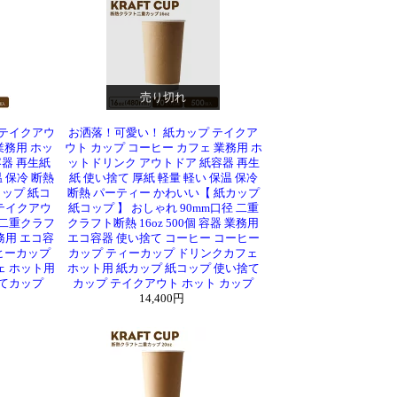
売り切れ
 テイクアウ
お洒落！可愛い！ 紙カップ テイクア
業務用 ホッ
ウト カップ コーヒー カフェ 業務用 ホ
器 再生紙
ットドリンク アウトドア 紙容器 再生
 保冷 断熱
紙 使い捨て 厚紙 軽量 軽い 保温 保冷
ップ 紙コ
断熱 パーティー かわいい【 紙カップ
 テイクアウ
紙コップ 】 おしゃれ 90mm口径 二重
 二重クラフ
クラフト断熱 16oz 500個 容器 業務用
業務用 エコ容
エコ容器 使い捨て コーヒー コーヒー
ヒーカップ
カップ ティーカップ ドリンクカフェ
ェ ホット用
ホット用 紙カップ 紙コップ 使い捨て
捨てカップ
カップ テイクアウト ホット カップ
14,400円