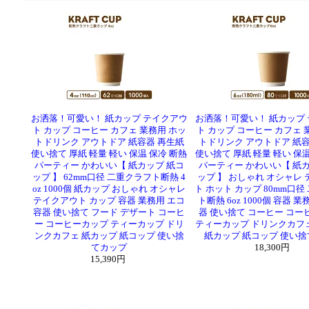
お洒落！可愛い！ 紙カップ テイクアウ
お洒落！可愛い！ 紙カップ
ト カップ コーヒー カフェ 業務用 ホッ
ト カップ コーヒー カフェ 
トドリンク アウトドア 紙容器 再生紙
トドリンク アウトドア 紙容
使い捨て 厚紙 軽量 軽い 保温 保冷 断熱
使い捨て 厚紙 軽量 軽い 保温
パーティー かわいい【 紙カップ 紙コ
パーティー かわいい【 紙カ
ップ 】 62mm口径 二重クラフト断熱 4
ップ 】 おしゃれ オシャレ
oz 1000個 紙カップ おしゃれ オシャレ
ト ホット カップ 80mm口径
テイクアウト カップ 容器 業務用 エコ
ト断熱 6oz 1000個 容器 
容器 使い捨て フード デザート コーヒ
器 使い捨て コーヒー コー
ー コーヒーカップ ティーカップ ドリ
ティーカップ ドリンクカフ
ンクカフェ 紙カップ 紙コップ 使い捨
紙カップ 紙コップ 使い
てカップ
18,300円
15,390円