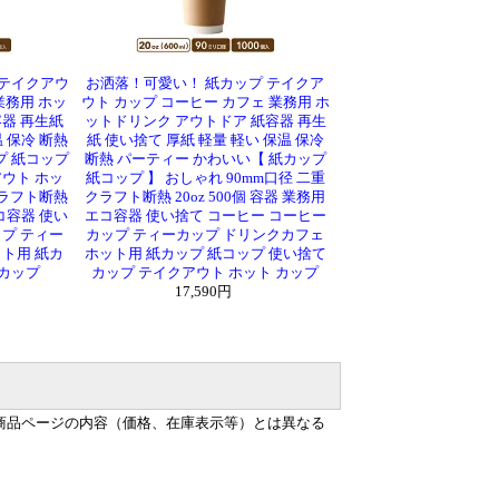
 テイクアウ
お洒落！可愛い！ 紙カップ テイクア
業務用 ホッ
ウト カップ コーヒー カフェ 業務用 ホ
器 再生紙
ットドリンク アウトドア 紙容器 再生
 保冷 断熱
紙 使い捨て 厚紙 軽量 軽い 保温 保冷
プ 紙コップ
断熱 パーティー かわいい【 紙カップ
ウト ホッ
紙コップ 】 おしゃれ 90mm口径 二重
クラフト断熱
クラフト断熱 20oz 500個 容器 業務用
エコ容器 使い
エコ容器 使い捨て コーヒー コーヒー
プ ティー
カップ ティーカップ ドリンクカフェ
ト用 紙カ
ホット用 紙カップ 紙コップ 使い捨て
てカップ
カップ テイクアウト ホット カップ
17,590円
商品ページの内容（価格、在庫表示等）とは異なる