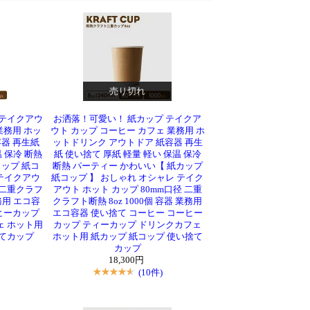
売り切れ
 テイクアウ
お洒落！可愛い！ 紙カップ テイクア
業務用 ホッ
ウト カップ コーヒー カフェ 業務用 ホ
器 再生紙
ットドリンク アウトドア 紙容器 再生
 保冷 断熱
紙 使い捨て 厚紙 軽量 軽い 保温 保冷
ップ 紙コ
断熱 パーティー かわいい【 紙カップ
 テイクアウ
紙コップ 】 おしゃれ オシャレ テイク
 二重クラフ
アウト ホット カップ 80mm口径 二重
業務用 エコ容
クラフト断熱 8oz 1000個 容器 業務用
ヒーカップ
エコ容器 使い捨て コーヒー コーヒー
ェ ホット用
カップ ティーカップ ドリンクカフェ
捨てカップ
ホット用 紙カップ 紙コップ 使い捨て
カップ
18,300円
(10件)