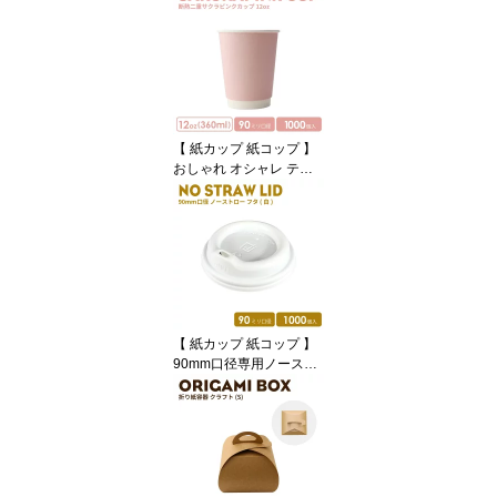
【 紙カップ 紙コップ 】
おしゃれ オシャレ テイ
クアウト ホット カップ 9
0mm口径 二重サクラピ
ンク断熱 12oz 1000個 桜
色 容器 業務用 エコ容器
使い捨て コーヒー コー
ヒーカップ ティーカップ
ドリンクカフェ ホット用
紙カップ 紙コップ 使い
【 紙カップ 紙コップ 】
捨てカップ
90mm口径専用ノースト
ローフタ白 1000個 紙カ
ップ プラ蓋 おしゃれ オ
シャレ テイクアウト 容
器 業務用 エコ容器 使い
捨て フード デザート コ
ーヒー BARISTA バリス