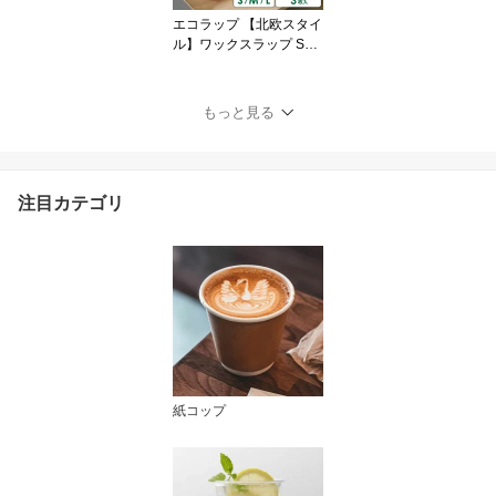
ス 耐熱 保温 保冷 二重構
エコラップ 【北欧スタイ
造
ル】ワックスラップ SML
サイズ×各1枚セット フ
ードラップ キッチン用品
サランラップ ECOラッ
もっと見る
プ キッチンラップ みつ
ろう ラップ サスティナ
ブル 北欧ラップ オーガ
ニックラップ シリコンラ
注目カテゴリ
ップ エコラップ 食品ラ
ップ
紙コップ