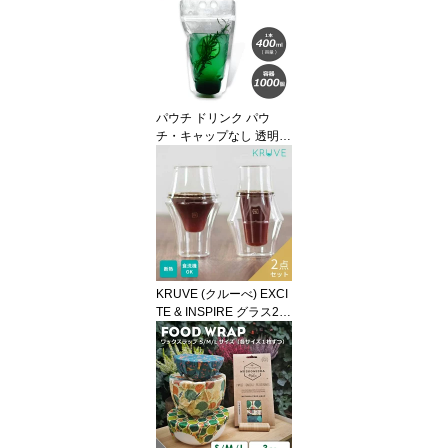
ス 平フタ 平蓋 アイスリ
ッド 炭酸 テイクアウト
宅配 プラスチック カッ
プ プラカップ イベント
パーティー レジャー 透
明カップ 業務用 使い捨
パウチ ドリンク パウ
てコップ テイクアウト容
チ・キャップなし 透明 4
器
00ml 1000枚入り スタン
ドパウチ ドリンクパック
ドリンク カップ タピオ
カ ボトル スムージー 使
い捨て クリアカップ 炭
酸 タピオカ 業務用 容器
スパウトパウチ 使い捨て
KRUVE (クルーべ) EXCI
TE & INSPIRE グラス2点
セット カフェ コーヒー
ラテ ダブルウォールグラ
ス ガラスグラス ホット
グラス 耐熱グラス タン
ブラー おしゃれ コーヒ
ーカップ ビアグラス コ
ーヒーグラス ティーグラ