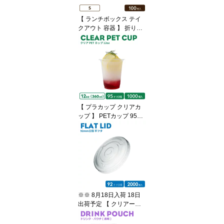
タ ラテ ラテアート ドリ
ンクカフェ クリアカップ
【 ランチボックス テイ
紙カップ 紙コップ
クアウト 容器 】 折り紙
容器 クラフト (S) 100枚
おしゃれ ランチBOX 便
利 ランチBOX おしゃれ
弁当箱 ピザ容器 ピザBO
X サンドイッチ容器 ホッ
トドック容器 エコ容器
使い捨て容器 持ち帰り
フード容器 食品容器 デ
【 プラカップ クリアカ
ザート容器 弁当 ランチ
ップ 】 PETカップ 95m
箱
m口径 クリアカップ 12
オンス 360ml 透明 プラ
スチック ポリエチレン1
000個 ノーマル型 業務用
使い捨て容器 おしゃれ
プラカップ アイスカップ
紙カップ
※※ 8月18日入荷 18日
出荷予定 【 クリアーカ
ップ 】 92mm口径専用
平フタ(C穴) 2000個 アイ