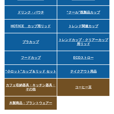
ドリンク・パウチ
“クール”既製品カップ
HOT/ICE カップ用リッド
トレンド関連カップ
トレンドカップ・クリアーカップ
プラカップ
用リッド
フードカップ
ECOストロー
“小ロット”カップ＆リッド セット
テイクアウト用品
カフェ収納器具・キッチン器具・
コーヒー豆
その他
木製商品：プラントウェアー