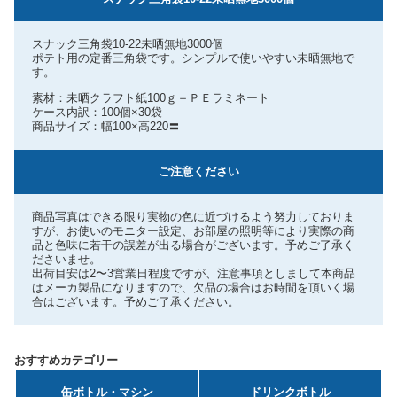
スナック三角袋10-22未晒無地3000個
ポテト用の定番三角袋です。シンプルで使いやすい未晒無地で
す。
素材：未晒クラフト紙100ｇ＋ＰＥラミネート
ケース内訳：100個×30袋
商品サイズ：幅100×高220〓
ご注意ください
商品写真はできる限り実物の色に近づけるよう努力しておりま
すが、お使いのモニター設定、お部屋の照明等により実際の商
品と色味に若干の誤差が出る場合がございます。予めご了承く
ださいませ。
出荷目安は2〜3営業日程度ですが、注意事項としまして本商品
はメーカ製品になりますので、欠品の場合はお時間を頂いく場
合はございます。予めご了承ください。
おすすめカテゴリー
缶ボトル・マシン
ドリンクボトル