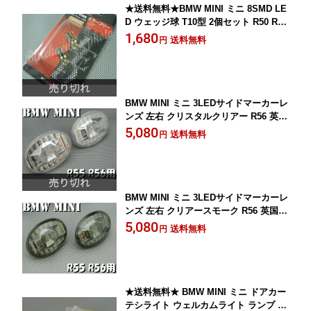
★送料無料★BMW MINI ミニ 8SMD LE
D ウェッジ球 T10型 2個セット R50 R55
R56 R60 ミニクーパー ヘッドライト等
1,680
送料無料
円
に ポジション球 10P05Nov16 【RCP】
BMW MINI ミニ 3LEDサイドマーカーレ
ンズ 左右 クリスタルクリアー R56 英国
国旗 ミニクーパー サイドウィンカー サ
5,080
送料無料
円
イドランプ 10P05Nov16 【RCP】
BMW MINI ミニ 3LEDサイドマーカーレ
ンズ 左右 クリアースモーク R56 英国国
旗 ミニクーパー サイドウィンカー サイ
5,080
送料無料
円
ドランプ 10P05Nov16 【RCP】
★送料無料★ BMW MINI ミニ ドアカー
テシライト ウェルカムライト ランプ 左