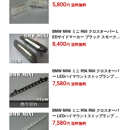
右セット R55 R56 18LED 10P05Nov16
5,800
送料無料
円
【RCP】
BMW MINI ミニ R60 クロスオーバー L
EDサイドマーカー ブラック スモーク
サイドウィンカー ミニクーパー 10P05N
8,400
送料無料
円
ov16 【RCP】
BMW MINI ミニ R56 R60 クロスオーバ
ー LEDハイマウントストップランプ イ
ンナーブラック 黒 ミニクーパー ブレー
7,580
送料無料
円
キライト 10P05Nov16 【RCP】
BMW MINI ミニ R56 R60 クロスオーバ
ー LEDハイマウントストップランプ イ
ンナー クローム クロム シルバー ミニ
7,580
送料無料
円
クーパー ブレーキライト 10P05Nov16