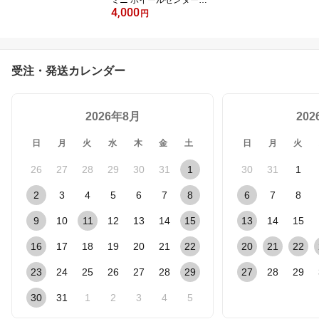
4,000
ャップ 4Pset ユニオンジ
円
ャック R50 R55 R56 R5
7 英国国旗 ミニクーパー
10P05Nov16 【RCP】
受注・発送カレンダー
2026年8月
20
日
月
火
水
木
金
土
日
月
火
26
27
28
29
30
31
1
30
31
1
2
3
4
5
6
7
8
6
7
8
9
10
11
12
13
14
15
13
14
15
16
17
18
19
20
21
22
20
21
22
23
24
25
26
27
28
29
27
28
29
30
31
1
2
3
4
5