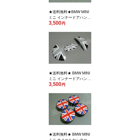
★送料無料★BMW MINI
ミニ インナードアハンド
3,500
ルカバー 左右セット+グ
円
ローブボックスオープナ
ーカバー ユニオンジャッ
ク R55 R56 R57 英国国
旗 ミニクーパー ドアノ
ブ ドアオープナー 10P0
5Nov16 【RCP】
★送料無料★ BMW MINI
ミニ インナードアハンド
3,500
ルカバー 左右セット+グ
円
ローブボックスオープナ
ーカバー ブラックジャッ
ク R55 R56 R57 英国国
旗 ブラックユニオンジャ
ック ミニクーパー オー
プナー 10P05Nov16 【R
CP】
★送料無料★ BMW MINI
ミニ ホイールセンターキ