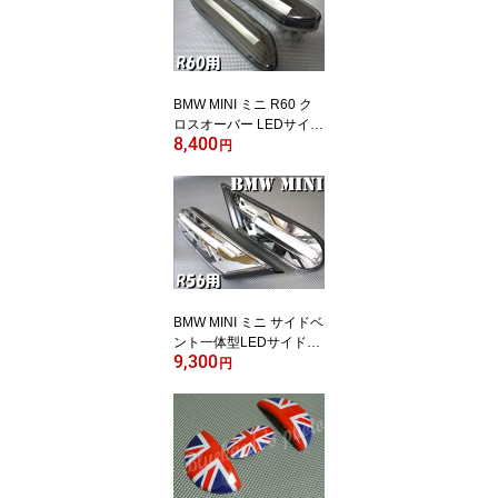
ov16 【RCP】
BMW MINI ミニ R60 ク
ロスオーバー LEDサイド
8,400
マーカー ブラック スモ
円
ーク サイドウィンカー
ミニクーパー 10P05Nov
16 【RCP】
BMW MINI ミニ サイドベ
ント一体型LEDサイドマ
9,300
ーカーレンズ 左右 ブラ
円
ックユニオンジャック R
56 R55 英国国旗 ミニク
ーパー サイドウィンカー
ランプリム ブラックジャ
ック スカットル 10P05N
ov16 【RCP】