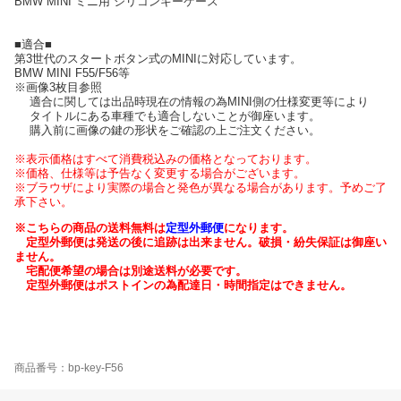
BMW MINI ミニ用 シリコンキーケース
■適合■
第3世代のスタートボタン式のMINIに対応しています。
BMW MINI F55/F56等
※画像3枚目参照
適合に関しては出品時現在の情報の為MINI側の仕様変更等により
タイトルにある車種でも適合しないことが御座います。
購入前に画像の鍵の形状をご確認の上ご注文ください。
※表示価格はすべて消費税込みの価格となっております。
※価格、仕様等は予告なく変更する場合がございます。
※ブラウザにより実際の場合と発色が異なる場合があります。予めご了
承下さい。
※こちらの商品の送料無料は
定型外郵便
になります。
定型外郵便は発送の後に追跡は出来ません。破損・紛失保証は御座い
ません。
宅配便希望の場合は別途送料が必要です。
定型外郵便はポストインの為配達日・時間指定はできません。
商品番号：bp-key-F56