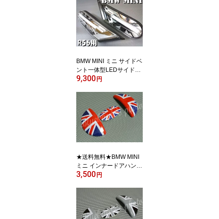
ミニクーパー 10P05Nov
16 【RCP】
BMW MINI ミニ サイドベ
ント一体型LEDサイドマ
9,300
ーカーレンズ 左右 ブラ
円
ックユニオンジャック R
56 R55 英国国旗 ミニク
ーパー サイドウィンカー
ランプリム ブラックジャ
ック スカットル 10P05N
ov16 【RCP】
★送料無料★BMW MINI
ミニ インナードアハンド
3,500
ルカバー 左右セット+グ
円
ローブボックスオープナ
ーカバー ユニオンジャッ
ク R55 R56 R57 英国国
旗 ミニクーパー ドアノ
ブ ドアオープナー 10P0