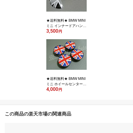
5Nov16 【RCP】
★送料無料★ BMW MINI
ミニ インナードアハンド
3,500
ルカバー 左右セット+グ
円
ローブボックスオープナ
ーカバー ブラックジャッ
ク R55 R56 R57 英国国
旗 ブラックユニオンジャ
ック ミニクーパー オー
プナー 10P05Nov16 【R
CP】
★送料無料★ BMW MINI
ミニ ホイールセンターキ
4,000
ャップ 4Pset ユニオンジ
円
ャック R50 R55 R56 R5
7 英国国旗 ミニクーパー
10P05Nov16 【RCP】
この商品の楽天市場の関連商品