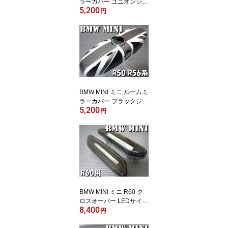
ラーカバー ユニオンジャ
5,200
ックR50 R55 R56 R60
円
英国国旗 ミニクーパー
クロスオーバー 10P05N
ov16 【RCP】
BMW MINI ミニ ルームミ
ラーカバー ブラックジャ
5,200
ック R50 R55 R56 R60
円
英国国旗 ブラックユニオ
ンジャック ミニクーパー
クロスオーバー 10P05N
ov16 【RCP】
BMW MINI ミニ R60 ク
ロスオーバー LEDサイド
8,400
マーカー ブラック スモ
円
ーク サイドウィンカー