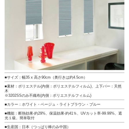
■サイズ：幅35 x 高さ90cm（奥行きは約4.5cm）
■素材：ポリエステル(内側：ポリエステルフィルム)、上下バー：天然
木
※3202SSのみ不織布(内側：ポリエステルフィルム)
■カラー：ホワイト・ベージュ・ライトブラウン・ブルー
■機能：断熱効果-約29%、保温効果-約41％、UVカット率-99.99%、遮
光１級、簡単取付
■生産国：日本（つっぱり棒のみ中国）