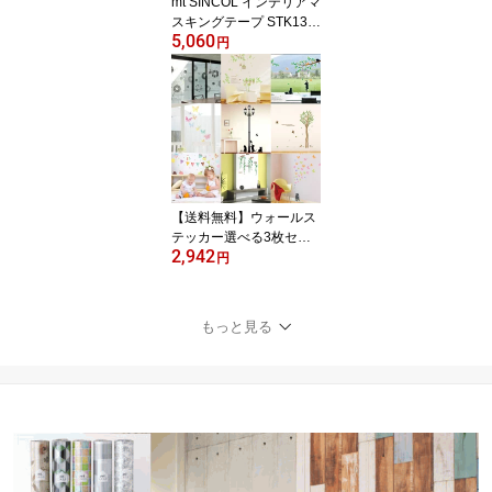
mt SINCOL インテリアマ
スキングテープ STK130
5,060
60 虹色 レインボー 15c
円
m幅x15m SINCOL x mt
【送料無料】ウォールス
テッカー選べる3枚セッ
2,942
ト ws-3set01
円
もっと見る