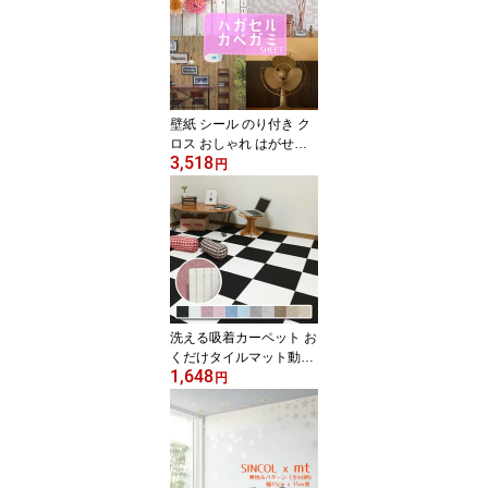
止めや固定 壁紙のはがれ
防止 》
壁紙 シール のり付き ク
ロス おしゃれ はがせる
3,518
壁紙【4メートル+1mオ
円
マケ】 リメイクシート 5
m単位(幅43~50cm)《花
柄 北欧 テラコッタ プラ
スチック ウォールステッ
カー レンガ かわいい 木
目 コンクリート 防水 キ
ッチン 大理石 床 無地 ベ
ージュ レンガ タイル》
洗える吸着カーペット お
くだけタイルマット動か
1,648
ない!滑らない!洗濯OK!2
円
9.5cm角 9枚セット