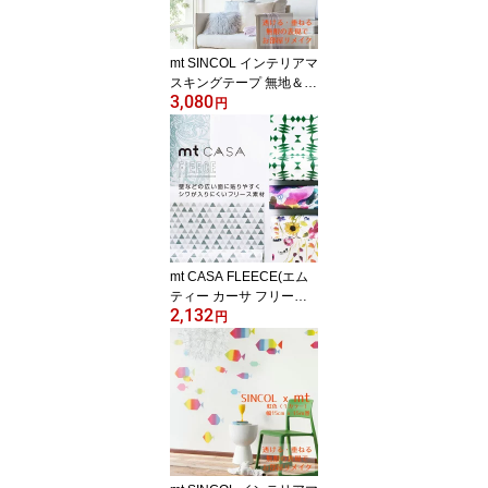
mt SINCOL インテリアマ
スキングテープ 無地＆パ
3,080
ターン（全44柄） 15cm
円
幅x15m SINCOL-mt
mt CASA FLEECE(エム
ティー カーサ フリース)
2,132
幅23cm x 5メートル《は
円
がせる壁紙シール ブリッ
クタイル 粘着シート レ
ンガ シール 貼るだけシ
ート DIY 白 ブリック 木
目 粘着 錆》