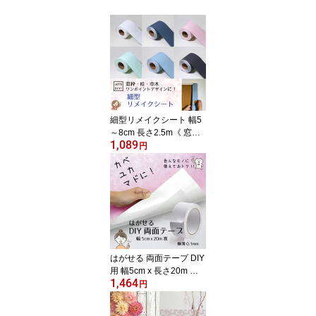
細型リメイクシート 幅5
～8cm 長さ2.5m《 窓枠
1,089
用リメイクシート まど枠
円
リアル 白 黒 防水 木目 木
目調 北欧 扉 大理石 イン
テリアシート 無地 タイ
ル のり付き 木口テープ
はがせる壁紙シール 》
はがせる 両面テープ DIY
用 幅5cm x 長さ20m プ
1,464
レゼントキャンペーン中
円
《 クッションフロア マ
ット カーペットのすべり