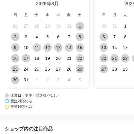
2026年8月
20
日
月
火
水
木
金
土
日
月
火
26
27
28
29
30
31
1
30
31
1
2
3
4
5
6
7
8
6
7
8
9
10
11
12
13
14
15
13
14
15
16
17
18
19
20
21
22
20
21
22
23
24
25
26
27
28
29
27
28
29
30
31
1
2
3
4
5
休業日（受注・発送対応なし）
受注対応のみ
発送対応のみ
ショップ内の注目商品