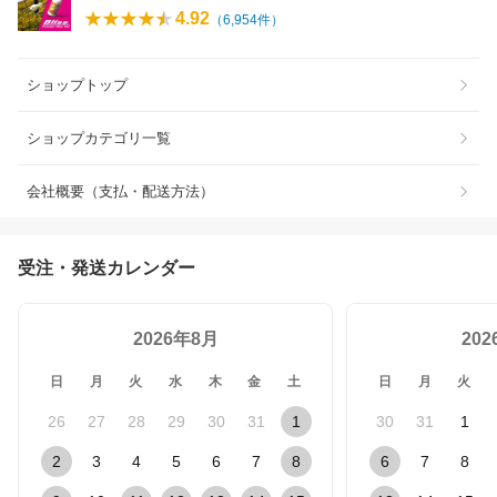
4.92
（
6,954
件）
ショップトップ
ショップカテゴリ一覧
会社概要（支払・配送方法）
受注・発送カレンダー
2026年8月
20
日
月
火
水
木
金
土
日
月
火
26
27
28
29
30
31
1
30
31
1
2
3
4
5
6
7
8
6
7
8