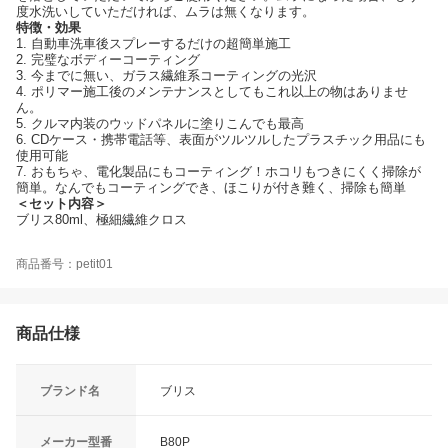
度水洗いしていただければ、ムラは無くなります。
特徴・効果
1. 自動車洗車後スプレーするだけの超簡単施工
2. 完璧なボディーコーティング
3. 今までに無い、ガラス繊維系コーティングの光沢
4. ポリマー施工後のメンテナンスとしてもこれ以上の物はありませ
ん。
5. クルマ内装のウッドパネルに塗りこんでも最高
6. CDケース・携帯電話等、表面がツルツルしたプラスチック用品にも
使用可能
7. おもちゃ、電化製品にもコーティング！ホコリもつきにくく掃除が
簡単。なんでもコーティングでき、ほこりが付き難く、掃除も簡単
＜セット内容＞
ブリス80ml、極細繊維クロス
商品番号：petit01
商品仕様
ブランド名
ブリス
メーカー型番
B80P