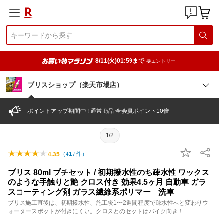
8/11(火)01:59まで
要エントリー
ブリスショップ（楽天市場店）
ポイントアップ期間中 ! 通常商品 全会員ポイント10倍
1/2
（
417
件）
4.35
ブリス 80ml プチセット / 初期撥水性のち疎水性 ワックス
のような手触りと艶 クロス付き 効果4.5ヶ月 自動車 ガラ
スコーティング剤 ガラス繊維系ポリマー 洗車
ブリス施工直後は、初期撥水性、施工後1〜2週間程度で疎水性へと変わりウ
ォータースポットが付きにくい。クロスとのセットはバイク向き！