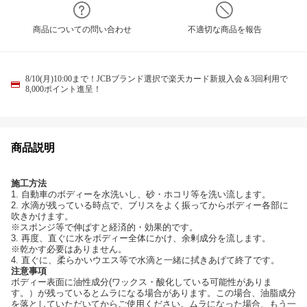
商品についての問い合わせ
不適切な商品を報告
8/10(月)10:00まで！JCBブランド選択で楽天カード新規入会＆3回利用で
8,000ポイント進呈！
商品説明
施工方法
1. 自動車のボディーを水洗いし、砂・ホコリ等を洗い流します。
2. 水滴が残っている時点で、ブリスをよく振ってからボディー各部に
吹きかけます。
※スポンジ等で伸ばすと経済的・効果的です。
3. 再度、直ぐに水をボディー全体にかけ、余剰成分を流します。
※乾かす必要はありません。
4. 直ぐに、柔らかいウエス等で水滴と一緒に拭きあげて終了です。
注意事項
ボディー表面に油性成分(ワックス・酸化している可能性がありま
す。）が残っているとムラになる場合があります。この場合、油脂成分
を落としていただいてからご使用ください。ムラになった場合、もう一