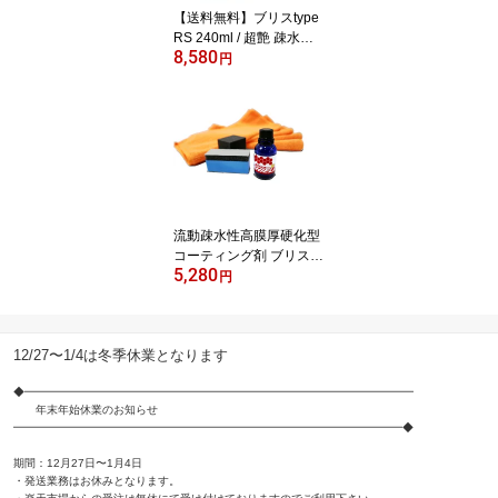
【送料無料】ブリスtype
RS 240ml / 超艶 疎水性
8,580
クロス付き 効果1年以上
円
自動車 ガラスコーティン
グ剤 ガラス繊維系ポリマ
ー 洗車
流動疎水性高膜厚硬化型
コーティング剤 ブリスty
5,280
peRSシールド
円
12/27〜1/4は冬季休業となります
◆━━━━━━━━━━━━━━━━━━━━━━━━━━━━━━━━━━━
年末年始休業のお知らせ
━━━━━━━━━━━━━━━━━━━━━━━━━━━━━━━━━━━◆
期間：12月27日〜1月4日
・発送業務はお休みとなります。