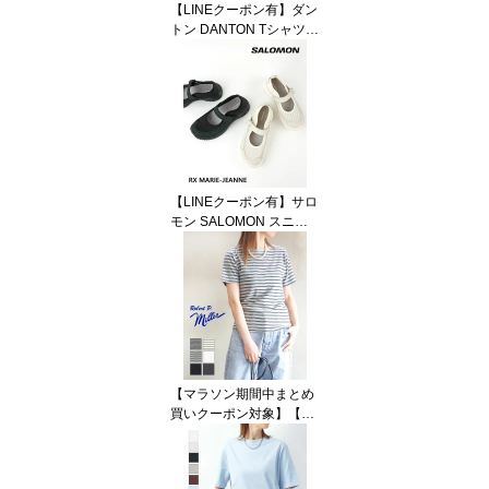
【LINEクーポン有】ダン
ス)(JP)
トン DANTON Tシャツ
半袖 ポケットTシャツ ポ
ケT トップス 厚手 無地
クルーネック ポケット付
き 定番 人気・DT-C0197
TCB-0322601(メール便
可能商品)[M便 5/5](レデ
ィース)(JP)
【LINEクーポン有】サロ
モン SALOMON スニー
カー スニサン サンダル
バレエ シューズ 靴 メリ
ージェーン 軽量 ストラ
ップ メッシュ リカバリ
ー・RX-MARIE-J-51326
02(レディース)(JP)
【マラソン期間中まとめ
買いクーポン対象】【2
0%OFF】ミラー MILLER
Tシャツ 半袖 カットソー
トップス リブ クルーネ