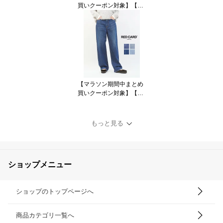
買いクーポン対象】【3
0%OFF】【LINEクーポ
ン有】サウザンドマイル
THOUSAND MILE Tシャ
ツ 半袖 ワッフル カット
ソー トップス 防臭 抗菌
サラリ シンプル アウト
ドア リラックス・TM26
1WF00100-3882601(レ
【マラソン期間中まとめ
ディース)
買いクーポン対象】【3
0%OFF】【LINEクーポ
ン有】レッドカード トー
キョー RED CARD TOK
もっと見る
YO デニム パンツ デニム
パンツ ジーンズ ストレ
ートデニム ルーズ ワイ
ド 日本製・72W43201-2
ショップメニュー
942502(レディース)
ショップのトップページへ
商品カテゴリ一覧へ