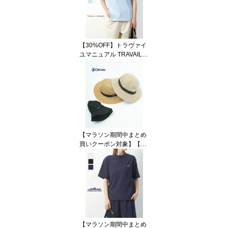
ック コットン 無地 ボー
ダー シンプル カジュア
ル アメカジ・863C-024
2601(メール便可能商品)
[M便 5/5](レディース)
【30%OFF】トラヴァイ
ユマニュアル TRAVAIL M
ANUEL 半袖 Tシャツ カ
ットソー トップス クル
ーネック 無地 綿 コット
ン 日本製 シンプル 着回
し・2021-3262601(メー
ル便可能商品)[M便 5/5]
(レディース)
【マラソン期間中まとめ
買いクーポン対象】【3
0%OFF】【LINEクーポ
ン有】オーチバル・オー
シバル ORCIVAL 帽子 ハ
ット バケットハット バ
ケハ 日除け 調節可能 お
しゃれ 軽量 キャンプ ア
ウトドア 旅行・OR-H02
81RFG-0322601(レディ
【マラソン期間中まとめ
ース)(JP)