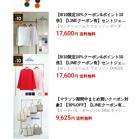
能商品)[M便 3/5](メンズ)(レディース)
【8/10限定10%クーポン&ポイント10
倍】【LINEクーポン有】セントジェー
【セントジェームス ウエッソン ボーダー O
ムス SAINT JAMES ウエッソン ボーダ
UESSANT BORDER】【送料無料】【国内
17,600
ー OUESSANT BORDER・OUESSANT-
送料無料
円
正規品】
5372601(メンズ)(レディース)
【8/10限定10%クーポン&ポイント10
倍】【LINEクーポン有】セントジェー
【セントジェームス ウエッソン OUESSAN
ムス SAINT JAMES ウエッソン OUES
T SOLID】【送料無料】【国内正規品】
17,600
SANT SOLID・OUESSANT-M-5372601
送料無料
円
(メンズ)(レディース)
【マラソン期間中まとめ買いクーポン対
象】【30%OFF】【LINEクーポン有】
【オーチバル・オーシバル 24oz キャンバ
オーチバル・オーシバル ORCIVAL トー
ス トートバッグ M】【送料無料】【国内正
9,625
トバッグ かばん 大きめ キャンバス A4
送料無料
円
規品】
コットン 帆布 大容量 手提げ 通勤 通学
定番・OR-H0284KWC-0322601(メンズ)
(レディース)(JP)