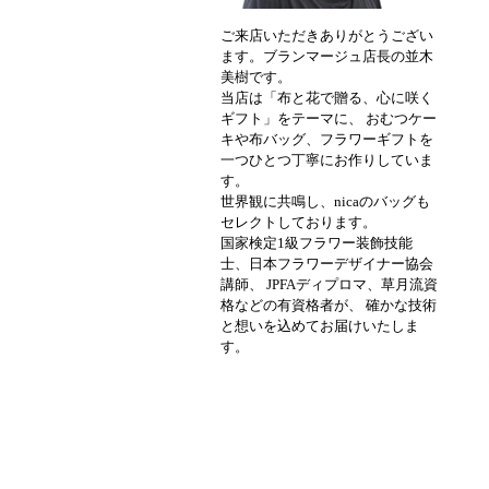
ご来店いただきありがとうござい
ます。ブランマージュ店長の並木
美樹です。
当店は「布と花で贈る、心に咲く
ギフト」をテーマに、 おむつケー
キや布バッグ、フラワーギフトを
一つひとつ丁寧にお作りしていま
す。
世界観に共鳴し、nicaのバッグも
セレクトしております。
国家検定1級フラワー装飾技能
士、日本フラワーデザイナー協会
講師、 JPFAディプロマ、草月流資
格などの有資格者が、 確かな技術
と想いを込めてお届けいたしま
す。