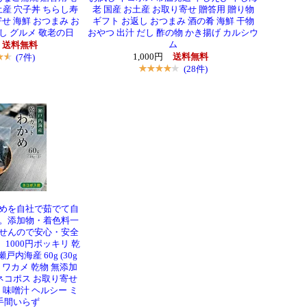
土産 穴子丼 ちらし寿
老 国産 お土産 お取り寄せ 贈答用 贈り物
せ 海鮮 おつまみ お
ギフト お返し おつまみ 酒の肴 海鮮 干物
し グルメ 敬老の日
おやつ 出汁 だし 酢の物 かき揚げ カルシウ
ム
送料無料
(7件)
1,000円
送料無料
(28件)
めを自社で茹でて自
。添加物・着色料一
せんので安心・安全
1000円ポッキリ 乾
戸内海産 60g (30g
産 ワカメ 乾物 無添加
ネコポス お取り寄せ
 味噌汁 ヘルシー ミ
手間いらず