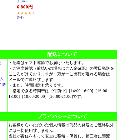
】​焼​…
6,800
円
(
7
件
)
配送について
決
・配送はヤマト運輸でお届けいたします。
・ご注文確認（前払いの場合はご入金確認）の翌日発送を
こころがけておりますが、万が一ご出荷が遅れる場合は
ム
メールでご連絡致します。
に送
・また、時間指定も承ります。
指定できる時間帯は［午前中]［14:00-16:00]［16:00-
18:00]［18:00-20:00]［20:00-21:00]です。
プライバシーについて
お客様からいただいた個人情報は商品の発送とご連絡以外
には一切使用致しません。
当社が責任をもって安全に蓄積・保管し、第三者に譲渡・