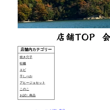
店舗内カテゴリー
焼き穴子
牡蠣
エビ
干しべか
アヒージョセット
このこ
お試し商品