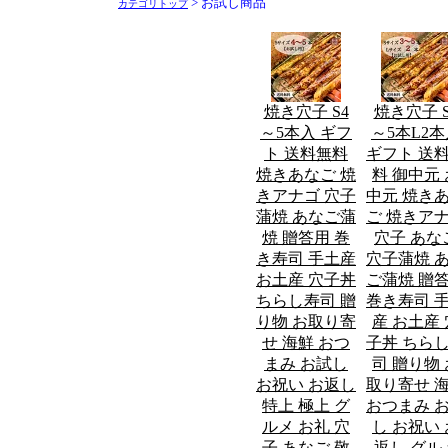
> お試し商品
カテゴリトップ
焼き穴子 S4
焼き穴子 S
～5本入 ギフ
～5本L2
ト 送料無料
ギフト 送
焼きあなご 焼
料 御中元 
きアナゴ 穴子
中元 焼き
蒲焼 あなご蒲
ご 焼きア
焼 贈答用 巻
穴子 あな
き寿司 手土産
穴子蒲焼 
お土産 穴子丼
ご蒲焼 贈
ちらし寿司 贈
巻き寿司 
り物 お取り寄
産 お土産 
せ 海鮮 おつ
子丼 ちら
まみ お試し
司 贈り物 
お祝い お返し
取り寄せ 
特上 極上 グ
おつまみ 
ルメ お礼 穴
し お祝い 
子 あなご 敬
返し グル