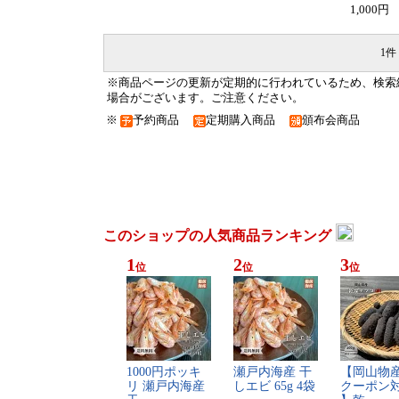
1,000円
1件 
※商品ページの更新が定期的に行われているため、検索
場合がございます。ご注意ください。
※
予約商品
定期購入商品
頒布会商品
このショップの人気商品ランキング
1
2
3
位
位
位
1​0​0​0​円​ポ​ッ​キ​
瀬​戸​内​海​産​ ​干​
【​岡​山​物​産
リ​ ​瀬​戸​内​海​産​ ​
し​エ​ビ​ ​6​5​g​ ​4​袋​
ク​ー​ポ​ン​対