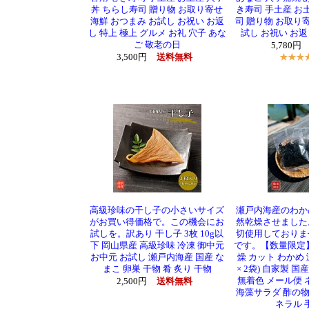
丼 ちらし寿司 贈り物 お取り寄せ
き寿司 手土産 お
海鮮 おつまみ お試し お祝い お返
司 贈り物 お取り寄
し 特上 極上 グルメ お礼 穴子 あな
試し お祝い お返
ご 敬老の日
5,780円
3,500円
送料無料
高級珍味の干し子の小さいサイズ
瀬戸内海産のわか
がお買い得価格で。この機会にお
然乾燥させました
試しを。訳あり 干し子 3枚 10g以
切使用しておりま
下 岡山県産 高級珍味 冷凍 御中元
です。【数量限定】
お中元 お試し 瀬戸内海産 国産 な
燥 カット わかめ 瀬
まこ 卵巣 干物 肴 炙り 干物
× 2袋) 自家製 国
無着色 メール便 
2,500円
送料無料
海藻サラダ 酢の物
ネラル 