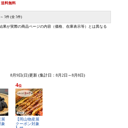
送料無料
～ 5件 (全 5件)
結果が実際の商品ページの内容（価格、在庫表示等）とは異なる
8月9日(日)更新 (集計日：8月2日～8月8日)
4
位
​展​
【​岡​山​物​産​展​
​象​
ク​ー​ポ​ン​対​象​