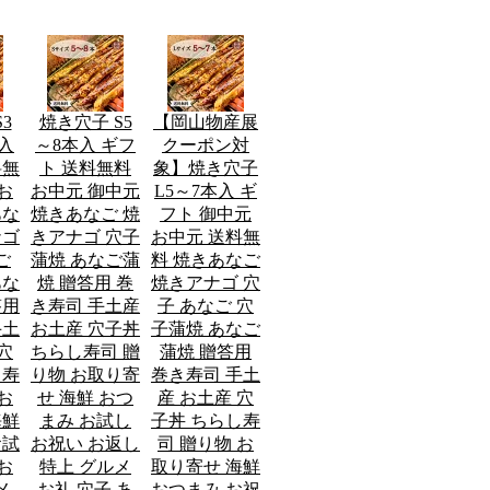
3
焼き穴子 S5
【岡山物産展
本入
～8本入 ギフ
クーポン対
料無
ト 送料無料
象】焼き穴子
お
お中元 御中元
L5～7本入 ギ
あな
焼きあなご 焼
フト 御中元
ナゴ
きアナゴ 穴子
お中元 送料無
ご
蒲焼 あなご蒲
料 焼きあなご
あな
焼 贈答用 巻
焼きアナゴ 穴
答用
き寿司 手土産
子 あなご 穴
手土
お土産 穴子丼
子蒲焼 あなご
穴
ちらし寿司 贈
蒲焼 贈答用
し寿
り物 お取り寄
巻き寿司 手土
お
せ 海鮮 おつ
産 お土産 穴
海鮮
まみ お試し
子丼 ちらし寿
お試
お祝い お返し
司 贈り物 お
お
特上 グルメ
取り寄せ 海鮮
メ
お礼 穴子 あ
おつまみ お祝