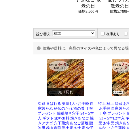
老の日
敬老の日
価格
3,500円
価格
5,780
並び替え
在庫あり
価格や送料は、商品のサイズや色によって異なる場
売り切れ
冷蔵 喜ばれる 美味しい お手軽 自
特上 極上 冷蔵 お
家製たれ 秘伝のたれ 酒の肴 丁寧
お手軽 自家製たれ
プレゼント 簡単焼き穴子 S4～5本
丁寧 プレゼント 
入 ギフト 送料無料 焼きあなご 焼
S3～5本L2本入 
きアナゴ 穴子蒲焼 あなご蒲焼 贈
元 お中元 焼きあ
答用 巻き寿司 手土産 お土産 穴子
あなご 穴子蒲焼 