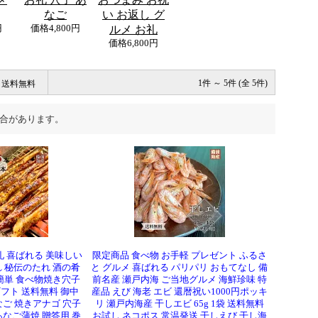
なご
い お返し グ
円
価格
4,800円
ルメ お礼
価格
6,800円
送料無料
1件 ～ 5件 (全 5件)
合があります。
礼 喜ばれる 美味しい
限定商品 食べ物 お手軽 プレゼント ふるさ
 秘伝のたれ 酒の肴
と グルメ 喜ばれる パリパリ おもてなし 備
簡単 食べ物焼き穴子
前名産 瀬戸内海 ご当地グルメ 海鮮珍味 特
ギフト 送料無料 御中
産品 えび 海老 エビ 還暦祝い1000円ポッキ
なご 焼きアナゴ 穴子
リ 瀬戸内海産 干しエビ 65g 1袋 送料無料
あなご蒲焼 贈答用 巻
お試し ネコポス 常温発送 干しえび 干し海