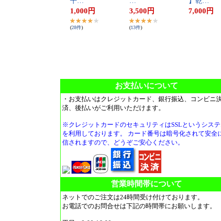
干​…
​…
】​乾​…
1,000
円
3,500
円
7,000
円
(
28
件
)
(
13
件
)
お支払いについて
・お支払いはクレジットカード、銀行振込、コンビニ
済、後払いがご利用いただけます。
※クレジットカードのセキュリティはSSLというシステ
を利用しております。 カード番号は暗号化されて安全
信されますので、どうぞご安心ください。
営業時間帯について
ネットでのご注文は24時間受け付けております。
お電話でのお問合せは下記の時間帯にお願いします。