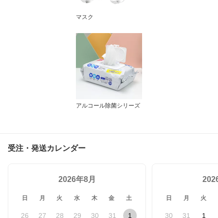
マスク
アルコール除菌シリーズ
受注・発送カレンダー
2026年8月
20
日
月
火
水
木
金
土
日
月
火
26
27
28
29
30
31
1
30
31
1