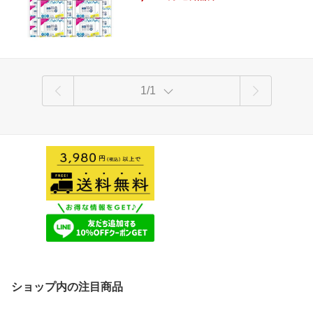
ル 簡単除菌 掃除用品 携帯用 スマホ 大
量購入 80枚入 48個セット 送料無料 【4
573188328519】
1/1
ショップ内の注目商品