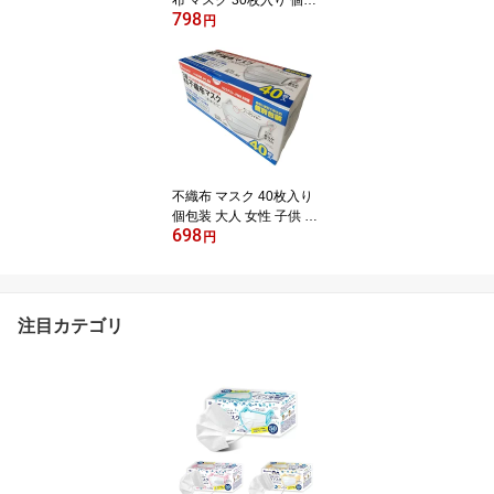
布 マスク 30枚入り 個包
798
装 大人 サイズ 全国マス
円
ク工業会 マーク 耳 日本
国内発送 白 ホワイト 普
通サイズ 三層構造 耳が
痛くなりにくい 使い捨て
快適 衛生用品 Bitoway
不織布 マスク 40枚入り
個包装 大人 女性 子供 サ
698
イズ マーク 耳 日本 国内
円
発送 白 ホワイト 普通サ
イズ 三層構造 男女兼用
肌にやさしい 耳にやさし
い ふつう 小さめサイズ
注目カテゴリ
花粉 99% 高密度フィル
ター 小顔マスク 全国マ
スク工業会 3980以上 送
料無料