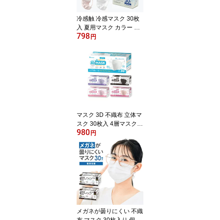
ズ 三層構造 夏用 高密度
フィルター
冷感触 冷感マスク 30枚
入 夏用マスク カラー 冷
798
感ひんやり マスク 不織
円
布 冷感 血色カラー マス
ク 立体マスク 不織布マ
スク 箱 cool mask 接触冷
感 通気性 快適 使い捨て
涼しい 大人用 男女兼用
サイズ 耳が痛くならない
マスク 3D 不織布 立体マ
スク 30枚入 4層マスク
980
大人用 血色 マスク 不織
円
布 バイカラー 四層構造
フリーサイズ ホワイト
ブラック 耳 白 普通サイ
ズ 小顔 血色 ダイヤモン
ドマスク くちばし 立体
使い捨て 男女兼用 ふつ
う 通気
メガネが曇りにくい 不織