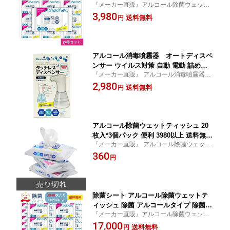
『メーカー直販』アルコール除菌ウェット
プ 除菌できる 日用お掃除ウェットシー
ティッシュ 10個セット 送料無料
3,980
ト 手 携帯用 キッチン用 アルコール 簡
送料無料
円
単除菌 掃除用品 携帯用 スマホ 80枚入 1
0個セット 【4573188328519】
アルコール消毒噴霧器 オートディスペ
ンサー ウイルス対策 自動 電動 詰め替
『メーカー直販』 アルコール消毒噴霧器
えボトル 予防 除菌 スプレー 手指消毒
除菌 3980円（税込）以上 送料無料
2,980
消毒液対応 3980以上 送料無料 Bitoway
送料無料
円
【4573188329011】
アルコール除菌ウェットティッシュ 20
枚入*3個パック 便利 3980以上 送料無料
『メーカー直販』 アルコール除菌ウェット
Bitoway 【4573188328946】
ティッシュ 3980円（税込）以上 送料無
360
円
料
除菌シート アルコール除菌ウェットテ
ィッシュ 除菌 アルコールタイプ 除菌で
『メーカー直販』アルコール除菌ウェット
きる 日用お掃除ウェットシート 手 携帯
ティッシュ 48個セット 送料無料
17,000
用 ハンド キッチン用 スマホ アルコー
送料無料
円