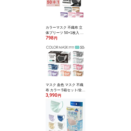
カケンテスト済み マスク
大人用 女性用 平ゴム 送
料無料 Bitoway
カラーマスク 不織布 立
体プリーツ 50+1枚入 マ
798
スク不織布 耳かけふわふ
円
わ 箱 血色マスク 3層構造
グレー 息しやすい フィ
ット 柔らかい カケンテ
スト済み マスク 女性用
やや小さめ 平ゴム 送料
無料 Bitoway
マスク 血色 マスク 不織
布 カラー 5箱セット/全2
3,990
50枚 全国マスク工業会
円
マーク 耳 日本 国内発送
花粉症 耳が痛くならない
マスクカラー 大人用 女
性用 男女兼用 おしゃれ
可愛い 使い捨て やわら
か くちばし ふつうサイ