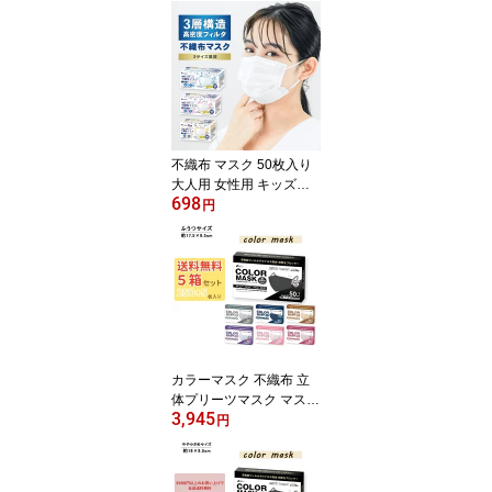
不織布 マスク 50枚入り
大人用 女性用 キッズ用
698
子ども用 耳 痛くなりに
円
くい 立体プリーツ 本 国
内発送 普通 サイズ 三層
構造 ノーズフィット 男
女兼用 白 ホワイト レデ
ィース 小さい 使い捨て
小顔マスク カラーマスク
衛生
カラーマスク 不織布 立
体プリーツマスク マスク
3,945
不織布 耳かけふわふわ
円
グレー 50+1枚入り 5箱
セット 血色マスク 3層構
造 息しやすい フィット