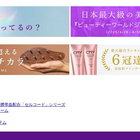
ト臍帯血配合「セルコード」シリーズ
リーム
テム