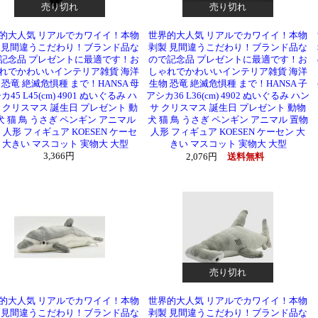
売り切れ
売り切れ
的大人気 リアルでカワイイ！本物
世界的大人気 リアルでカワイイ！本物
 見間違うこだわり！ブランド品な
剥製 見間違うこだわり！ブランド品な
記念品 プレゼントに最適です！お
ので記念品 プレゼントに最適です！お
れでかわいいインテリア雑貨 海洋
しゃれでかわいいインテリア雑貨 海洋
 恐竜 絶滅危惧種 まで！HANSA 母
生物 恐竜 絶滅危惧種 まで！HANSA 子
カ45 L45(cm) 4901 ぬいぐるみ ハ
アシカ36 L36(cm) 4902 ぬいぐるみ ハン
 クリスマス 誕生日 プレゼント 動
サ クリスマス 誕生日 プレゼント 動物
犬 猫 鳥 うさぎ ペンギン アニマル
犬 猫 鳥 うさぎ ペンギン アニマル 置物
 人形 フィギュア KOESEN ケーセ
人形 フィギュア KOESEN ケーセン 大
 大きい マスコット 実物大 大型
きい マスコット 実物大 大型
3,366円
2,076円
送料無料
売り切れ
的大人気 リアルでカワイイ！本物
世界的大人気 リアルでカワイイ！本物
 見間違うこだわり！ブランド品な
剥製 見間違うこだわり！ブランド品な