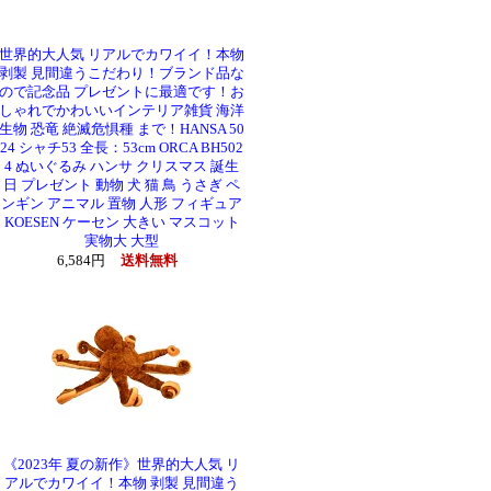
世界的大人気 リアルでカワイイ！本物
剥製 見間違うこだわり！ブランド品な
ので記念品 プレゼントに最適です！お
しゃれでかわいいインテリア雑貨 海洋
生物 恐竜 絶滅危惧種 まで！HANSA 50
24 シャチ53 全長：53cm ORCA BH502
4 ぬいぐるみ ハンサ クリスマス 誕生
日 プレゼント 動物 犬 猫 鳥 うさぎ ペ
ンギン アニマル 置物 人形 フィギュア
KOESEN ケーセン 大きい マスコット
実物大 大型
6,584円
送料無料
《2023年 夏の新作》世界的大人気 リ
アルでカワイイ！本物 剥製 見間違う