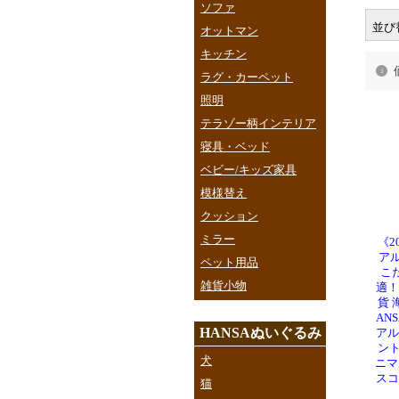
ソファ
並び
オットマン
キッチン
ラグ・カーペット
照明
テラゾー柄インテリア
寝具・ベッド
ベビー/キッズ家具
模様替え
クッション
ミラー
《2
ア
ペット用品
こ
雑貨小物
適！
貨 
ANS
HANSAぬいぐるみ
アル
ント
犬
ニマ
スコ
猫