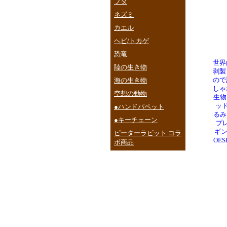
ブタ
ネズミ
カエル
ヘビ/トカゲ
恐竜
世界
陸の生き物
剥製
海の生き物
ので
しゃ
空想の動物
生物
ッド
●ハンドパペット
るみ
●キーチェーン
プレ
ギン
ピーターラビット コラ
OE
ボ商品