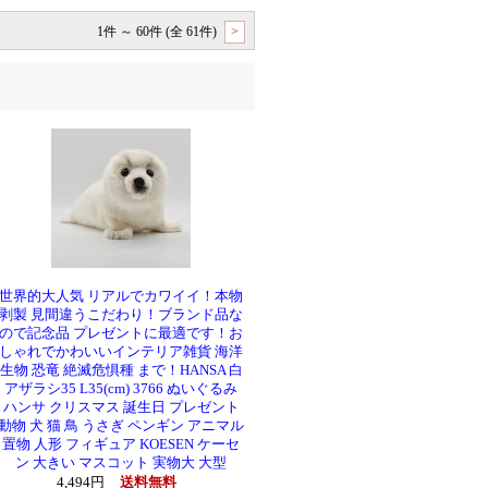
1件 ～ 60件 (全 61件)
>
世界的大人気 リアルでカワイイ！本物
剥製 見間違うこだわり！ブランド品な
ので記念品 プレゼントに最適です！お
しゃれでかわいいインテリア雑貨 海洋
生物 恐竜 絶滅危惧種 まで！HANSA 白
アザラシ35 L35(cm) 3766 ぬいぐるみ
ハンサ クリスマス 誕生日 プレゼント
動物 犬 猫 鳥 うさぎ ペンギン アニマル
置物 人形 フィギュア KOESEN ケーセ
ン 大きい マスコット 実物大 大型
4,494円
送料無料