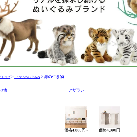
>
> 海の生き物
リトップ
HANSAぬいぐるみ
の他
・
アザラシ
価格
4,880円~
価格
4,890円