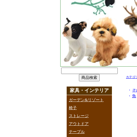
カテゴ
家具・インテリア
・
そ
・
魚
ガーデン&リゾート
椅子
ストレージ
アウトドア
テーブル