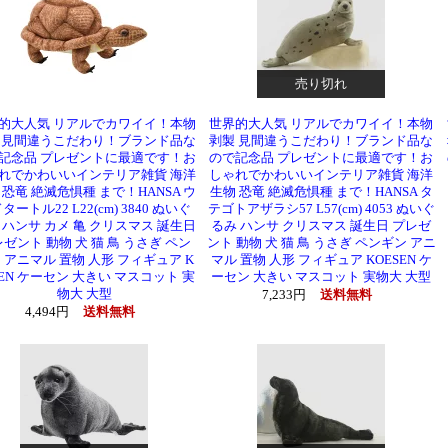
売り切れ
的大人気 リアルでカワイイ！本物
世界的大人気 リアルでカワイイ！本物
 見間違うこだわり！ブランド品な
剥製 見間違うこだわり！ブランド品な
記念品 プレゼントに最適です！お
ので記念品 プレゼントに最適です！お
れでかわいいインテリア雑貨 海洋
しゃれでかわいいインテリア雑貨 海洋
 恐竜 絶滅危惧種 まで！HANSA ウ
生物 恐竜 絶滅危惧種 まで！HANSA タ
タートル22 L22(cm) 3840 ぬいぐ
テゴトアザラシ57 L57(cm) 4053 ぬいぐ
 ハンサ カメ 亀 クリスマス 誕生日
るみ ハンサ クリスマス 誕生日 プレゼ
ゼント 動物 犬 猫 鳥 うさぎ ペン
ント 動物 犬 猫 鳥 うさぎ ペンギン アニ
 アニマル 置物 人形 フィギュア K
マル 置物 人形 フィギュア KOESEN ケ
SEN ケーセン 大きい マスコット 実
ーセン 大きい マスコット 実物大 大型
物大 大型
7,233円
送料無料
4,494円
送料無料