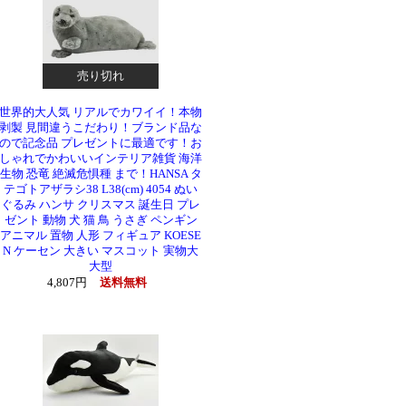
売り切れ
世界的大人気 リアルでカワイイ！本物
剥製 見間違うこだわり！ブランド品な
ので記念品 プレゼントに最適です！お
しゃれでかわいいインテリア雑貨 海洋
生物 恐竜 絶滅危惧種 まで！HANSA タ
テゴトアザラシ38 L38(cm) 4054 ぬい
ぐるみ ハンサ クリスマス 誕生日 プレ
ゼント 動物 犬 猫 鳥 うさぎ ペンギン
アニマル 置物 人形 フィギュア KOESE
N ケーセン 大きい マスコット 実物大
大型
4,807円
送料無料