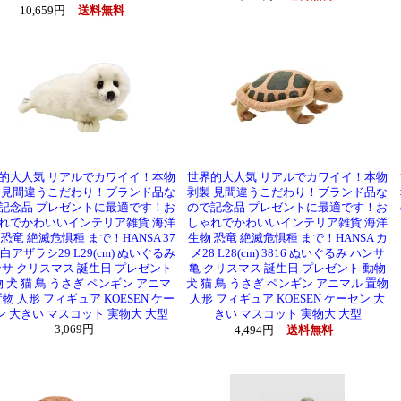
10,659円
送料無料
的大人気 リアルでカワイイ！本物
世界的大人気 リアルでカワイイ！本物
 見間違うこだわり！ブランド品な
剥製 見間違うこだわり！ブランド品な
記念品 プレゼントに最適です！お
ので記念品 プレゼントに最適です！お
れでかわいいインテリア雑貨 海洋
しゃれでかわいいインテリア雑貨 海洋
 恐竜 絶滅危惧種 まで！HANSA 37
生物 恐竜 絶滅危惧種 まで！HANSA カ
 白アザラシ29 L29(cm) ぬいぐるみ
メ28 L28(cm) 3816 ぬいぐるみ ハンサ
サ クリスマス 誕生日 プレゼント
亀 クリスマス 誕生日 プレゼント 動物
 犬 猫 鳥 うさぎ ペンギン アニマ
犬 猫 鳥 うさぎ ペンギン アニマル 置物
置物 人形 フィギュア KOESEN ケー
人形 フィギュア KOESEN ケーセン 大
ン 大きい マスコット 実物大 大型
きい マスコット 実物大 大型
3,069円
4,494円
送料無料