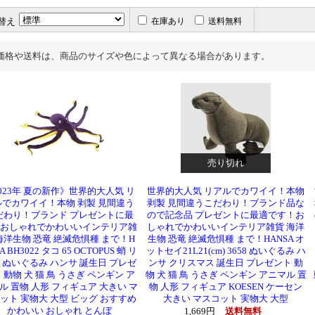
替え
在庫あり
送料無料
価格や送料は、商品のサイズや色によって異なる場合があります。
売り切れ
023年 夏の新作》世界的大人気 リ
世界的大人気 リアルでカワイイ！本物
ルでカワイイ！本物 剥製 見間違う
剥製 見間違うこだわり！ブランド品な
だわり！ブランド プレゼントに最
ので記念品 プレゼントに最適です！お
おしゃれでかわいいインテリア雑
しゃれでかわいいインテリア雑貨 海洋
海洋生物 恐竜 絶滅危惧種 まで！H
生物 恐竜 絶滅危惧種 まで！HANSA オ
A BH3022 タコ 65 OCTOPUS 蛸 リ
ットセイ21L21(cm) 3658 ぬいぐるみ ハ
 ぬいぐるみ ハンサ 誕生日 プレゼ
ンサ クリスマス 誕生日 プレゼント 動
 動物 犬 猫 鳥 うさぎ ペンギン ア
物 犬 猫 鳥 うさぎ ペンギン アニマル 置
ル 置物 人形 フィギュア 大きい マ
物 人形 フィギュア KOESEN ケーセン
ット 実物大 大型 ビッグ おすすめ
大きい マスコット 実物大 大型
かわいい おしゃれ とんぼ
1,669円
送料無料