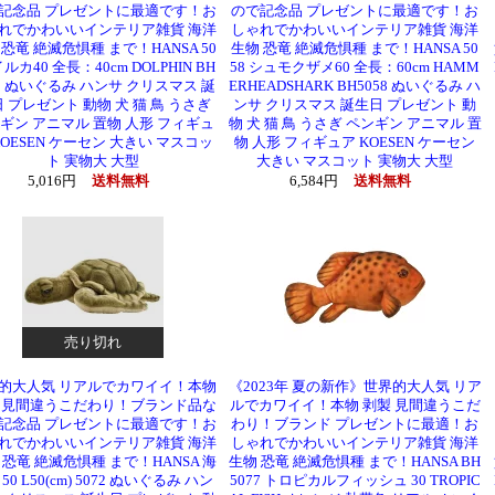
記念品 プレゼントに最適です！お
ので記念品 プレゼントに最適です！お
れでかわいいインテリア雑貨 海洋
しゃれでかわいいインテリア雑貨 海洋
 恐竜 絶滅危惧種 まで！HANSA 50
生物 恐竜 絶滅危惧種 まで！HANSA 50
イルカ40 全長：40cm DOLPHIN BH
58 シュモクザメ60 全長：60cm HAMM
42 ぬいぐるみ ハンサ クリスマス 誕
ERHEADSHARK BH5058 ぬいぐるみ ハ
 プレゼント 動物 犬 猫 鳥 うさぎ
ンサ クリスマス 誕生日 プレゼント 動
ギン アニマル 置物 人形 フィギュ
物 犬 猫 鳥 うさぎ ペンギン アニマル 置
KOESEN ケーセン 大きい マスコッ
物 人形 フィギュア KOESEN ケーセン
ト 実物大 大型
大きい マスコット 実物大 大型
5,016円
送料無料
6,584円
送料無料
売り切れ
的大人気 リアルでカワイイ！本物
《2023年 夏の新作》世界的大人気 リア
 見間違うこだわり！ブランド品な
ルでカワイイ！本物 剥製 見間違うこだ
記念品 プレゼントに最適です！お
わり！ブランド プレゼントに最適！お
れでかわいいインテリア雑貨 海洋
しゃれでかわいいインテリア雑貨 海洋
 恐竜 絶滅危惧種 まで！HANSA 海
生物 恐竜 絶滅危惧種 まで！HANSA BH
50 L50(cm) 5072 ぬいぐるみ ハン
5077 トロピカルフィッシュ 30 TROPIC