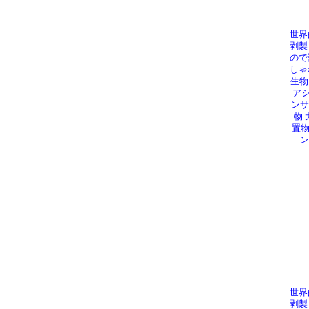
世界
剥製
ので
しゃ
生物
アシ
ンサ
物 
置物
ン
世界
剥製