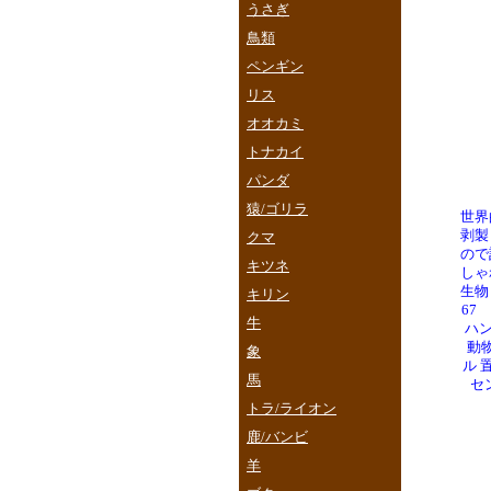
うさぎ
鳥類
ペンギン
リス
オオカミ
トナカイ
パンダ
猿/ゴリラ
世界
剥製
クマ
ので
キツネ
しゃ
生物
キリン
67
牛
ハン
動物
象
ル 
馬
セ
トラ/ライオン
鹿/バンビ
羊