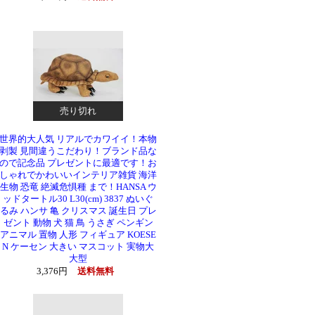
売り切れ
世界的大人気 リアルでカワイイ！本物
剥製 見間違うこだわり！ブランド品な
ので記念品 プレゼントに最適です！お
しゃれでかわいいインテリア雑貨 海洋
生物 恐竜 絶滅危惧種 まで！HANSA ウ
ッドタートル30 L30(cm) 3837 ぬいぐ
るみ ハンサ 亀 クリスマス 誕生日 プレ
ゼント 動物 犬 猫 鳥 うさぎ ペンギン
アニマル 置物 人形 フィギュア KOESE
N ケーセン 大きい マスコット 実物大
大型
3,376円
送料無料