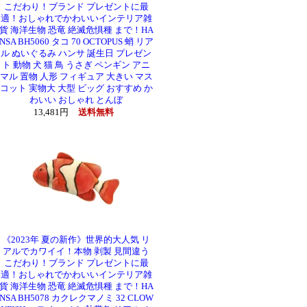
こだわり！ブランド プレゼントに最
適！おしゃれでかわいいインテリア雑
貨 海洋生物 恐竜 絶滅危惧種 まで！HA
NSA BH5060 タコ 70 OCTOPUS 蛸 リア
ル ぬいぐるみ ハンサ 誕生日 プレゼン
ト 動物 犬 猫 鳥 うさぎ ペンギン アニ
マル 置物 人形 フィギュア 大きい マス
コット 実物大 大型 ビッグ おすすめ か
わいい おしゃれ とんぼ
13,481円
送料無料
《2023年 夏の新作》世界的大人気 リ
アルでカワイイ！本物 剥製 見間違う
こだわり！ブランド プレゼントに最
適！おしゃれでかわいいインテリア雑
貨 海洋生物 恐竜 絶滅危惧種 まで！HA
NSA BH5078 カクレクマノミ 32 CLOW