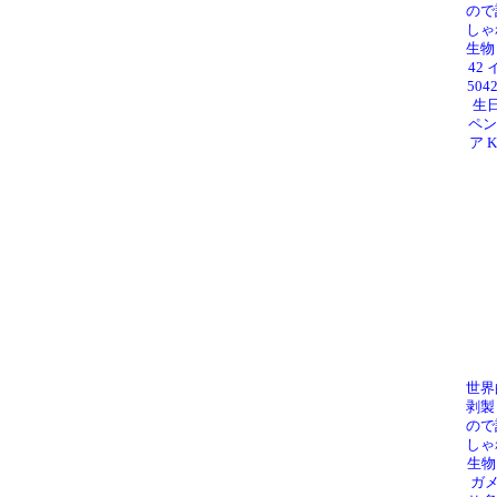
ので
しゃ
生物
42 
50
生日
ペン
ア 
世界
剥製
ので
しゃ
生物
ガメ