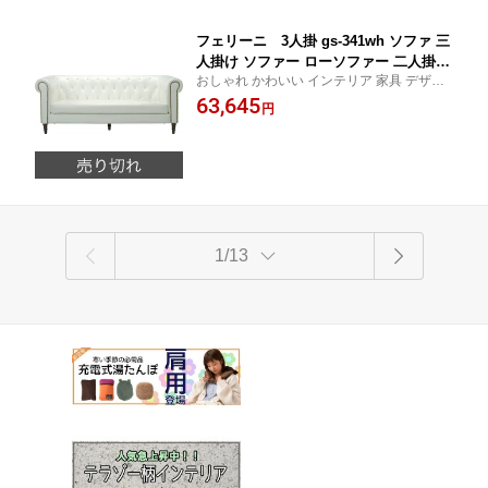
フェリーニ 3人掛 gs-341wh ソファ 三
人掛け ソファー ローソファー 二人掛け
おしゃれ かわいい インテリア 家具 デザイ
アメリカン 北欧 ビンテージ アンティー
ン デザイナーズ 家具 雑貨 お洒落 ギフト プ
63,645
ク レザー ファブリック おしゃれ イン
円
レゼント 東谷 AZUMAYA あづまや 新生活
テリア 家具 新生活 一人暮らし 超大型
一人暮らし リビング ショップ
家具
1/13