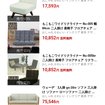
おしゃれ かわいい インテリア 家具 デザイ
ン デザイナーズ 家具 雑貨 お洒落 ギフト プ
17,593
円
レゼント 東谷 AZUMAYA あづまや 新生活
一人暮らし リビング ショップ
もこもこワイドリクライナー fkc-005 幅
84cm 二人掛け 座椅子 フロアチェア リ
おしゃれ かわいい インテリア 家具 デザイ
クライニング 座イス 座いす チェア チ
ン デザイナーズ 家具 雑貨 お洒落 ギフト プ
10,852
ェアー ゆったり ハイバック ローソファ
送料無料
円
レゼント 東谷 AZUMAYA あづまや 新生活
ー 一人掛け ふわふわ コタツ こたつ 座
一人暮らし リビング ショップ
布団 椅子 フラット ソファベッド fkc-00
5bk fkc-005br fkc-005gy
もこもこワイドリクライナー fkc-005br
二人掛け 座椅子 フロアチェア リクライ
おしゃれ かわいい インテリア 家具 デザイ
ニング 座イス 座いす チェア チェアー
ン デザイナーズ 家具 雑貨 お洒落 ギフト プ
10,852
ゆったり ハイバック ローソファー 一人
送料無料
円
レゼント 東谷 AZUMAYA あづまや 新生活
掛け ふわふわ コタツ こたつ 座布団 椅
一人暮らし リビング ショップ
子
ウェーデ 3人掛 gs-16iv ソファ 三人掛
け ソファー ローソファー 二人掛け ア
おしゃれ かわいい インテリア 家具 デザイ
メリカン 北欧 ビンテージ アンティーク
ン デザイナーズ 家具 雑貨 お洒落 ギフト プ
75,546
レザー ファブリック おしゃれ インテリ
円
レゼント 東谷 AZUMAYA あづまや 新生活