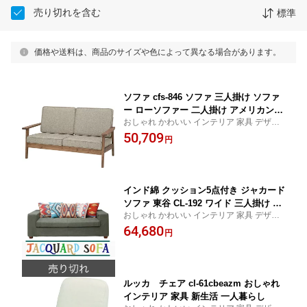
売り切れを含む
標準
価格や送料は、商品のサイズや色によって異なる場合があります。
ソファ cfs-846 ソファ 三人掛け ソファ
ー ローソファー 二人掛け アメリカン
おしゃれ かわいい インテリア 家具 デザイ
北欧 ビンテージ アンティーク レザー
ン デザイナーズ 家具 雑貨 お洒落 ギフト プ
50,709
ファブリック おしゃれ インテリア 家具
円
レゼント 東谷 AZUMAYA あづまや 新生活
新生活 一人暮らし
一人暮らし リビング ショップ
インド綿 クッション5点付き ジャカード
ソファ 東谷 CL-192 ワイド 三人掛け ソ
おしゃれ かわいい インテリア 家具 デザイ
ファー ローソファー 二人掛け アジアン
ン デザイナーズ 家具 雑貨 お洒落 ギフト プ
64,680
アメリカン 北欧 ビンテージ アンティー
円
レゼント 東谷 AZUMAYA あづまや 新生活
ク レザー ファブリック ローバック お
一人暮らし リビング ショップ
しゃれ インテリア 家具 新生活 一人暮
らし
ルッカ チェア cl-61cbeazm おしゃれ
インテリア 家具 新生活 一人暮らし