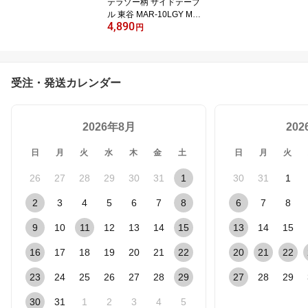
テラゾー柄 サイドテーブ
ク
ル 東谷 MAR-10LGY MA
4,890
R-10WH テーブル ミニ
円
テーブル ナイトテーブル
繊維板 おしゃれ シンプ
ル シック モダン 机 Terra
zzo 大理石柄 石 丸 円 ベ
受注・発送カレンダー
ッド ソファ
2026年8月
20
日
月
火
水
木
金
土
日
月
火
26
27
28
29
30
31
1
30
31
1
2
3
4
5
6
7
8
6
7
8
9
10
11
12
13
14
15
13
14
15
16
17
18
19
20
21
22
20
21
22
23
24
25
26
27
28
29
27
28
29
30
31
1
2
3
4
5