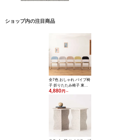
ショップ内の注目商品
全7色 おしゃれ パイプ椅
子 折りたたみ椅子 東谷
4,880
PC-33 カラー スチール
円
～
オフィス テレワーク デ
スク フォールディング
チェア チェアー イス ベ
ロア コーデュロイ Joli お
すすめ コンパクト 軽量
長時間 安い クッション
ポータブル 折りたたみチ
ェア イス テーブル デス