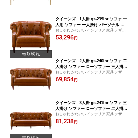
ア 家具 新生活 一人暮らし 超大型家具
一人暮らし リビング ショップ
クイーンズ 1人掛 gs-239lbr ソファ 一
人用 ソファー 一人掛け パーソナル チ
おしゃれ かわいい インテリア 家具 デザイ
ェア イス 椅子 いす チェアー フロア リ
ン デザイナーズ 家具 雑貨 お洒落 ギフト プ
53,296
ビング アメリカン 北欧 ビンテージ ア
円
レゼント 東谷 AZUMAYA あづまや 新生活
ンティーク ナチュラル 応接室 1人掛け
一人暮らし リビング ショップ
おしゃれ インテリア 家具 新生活 一人
暮らし
クイーンズ 2人掛 gs-240lbr ソファ 二
人掛け ソファー ローソファー 三人掛け
おしゃれ かわいい インテリア 家具 デザイ
アメリカン 北欧 ビンテージ アンティー
ン デザイナーズ 家具 雑貨 お洒落 ギフト プ
69,854
ク おしゃれ インテリア 家具 新生活 一
円
レゼント 東谷 AZUMAYA あづまや 新生活
人暮らし
一人暮らし リビング ショップ
クイーンズ 3人掛 gs-241lbr ソファ 三
人掛け ソファー ローソファー 二人掛け
おしゃれ かわいい インテリア 家具 デザイ
アメリカン 北欧 ビンテージ アンティー
ン デザイナーズ 家具 雑貨 お洒落 ギフト プ
81,238
ク レザー ファブリック おしゃれ イン
円
レゼント 東谷 AZUMAYA あづまや 新生活
テリア 家具 新生活 一人暮らし 超大型
一人暮らし リビング ショップ
家具