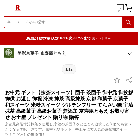
8/11(火)01:59まで
要エントリー
美彩京菓子 京寿庵ともえ
1/12
お中元 ギフト【抹茶スイーツ】団子 茶団子 御中元 御挨拶
御供 お返し 御祝 冷凍 抹茶 高級抹茶 京都 和菓子 京菓子
和スイーツ 米粉スイーツ グルテンフリー てんさい糖 宇治
抹茶 高級菓子 高級お菓子 無添加 京寿庵ともえ お取り寄
せ お土産 プレゼント 贈り物 贈答
京都最高級宇治抹茶を使用し,宇治の茶団子をとことん追求した何個でも食べ
たくなる美味しさです。御中元やギフト、手土産に大人気の京都和スイー
ツ！こだわりの無添加！