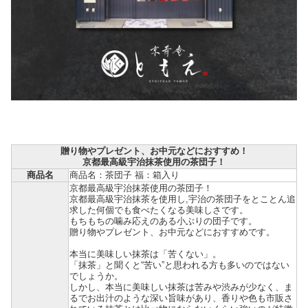
贈り物やプレゼント、お中元などにおすすめ！
京都最高級宇治抹茶使用の茶団子！
商品名
商品名：茶団子 福：箱入り
京都最高級宇治抹茶使用の茶団子！
京都最高級宇治抹茶を使用し,宇治の茶団子をとことん追
求した何個でも食べたくなる美味しさです。
もちもちの噛み応えのある小ぶりの団子です。
贈り物やプレゼント、お中元などにおすすめです。
本当に美味しい抹茶は「苦くない」。
「抹茶」と聞くと“苦い”と思われる方も多いのではない
でしょうか。
しかし、本当に美味しい抹茶は苦みや渋みが少なく、ま
るでお出汁のような深い旨味があり、香りや色も市販さ