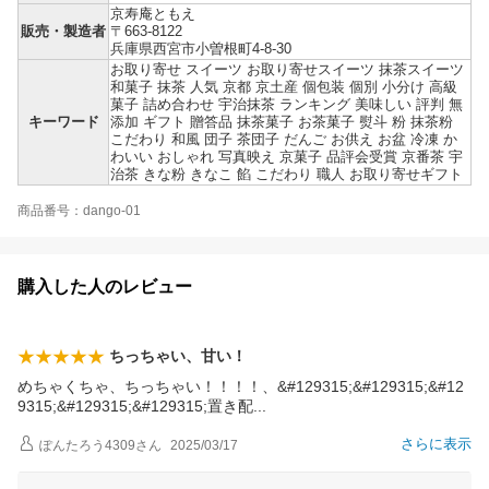
京寿庵ともえ
販売・製造者
〒663-8122
兵庫県西宮市小曽根町4-8-30
お取り寄せ スイーツ お取り寄せスイーツ 抹茶スイーツ
和菓子 抹茶 人気 京都 京土産 個包装 個別 小分け 高級
菓子 詰め合わせ 宇治抹茶 ランキング 美味しい 評判 無
キーワード
添加 ギフト 贈答品 抹茶菓子 お茶菓子 熨斗 粉 抹茶粉
こだわり 和風 団子 茶団子 だんご お供え お盆 冷凍 か
わいい おしゃれ 写真映え 京菓子 品評会受賞 京番茶 宇
治茶 きな粉 きなこ 餡 こだわり 職人 お取り寄せギフト
商品番号：dango-01
購入した人のレビュー
ちっちゃい、甘い！
めちゃくちゃ、ちっちゃい！！！！、&#129315;&#129315;&#12
9315;&#129315;&#129315;置き
配
さらに表示
ぽんたろう4309
さん
2025/03/17