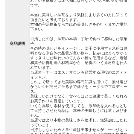
れている抹茶とは比べ物にならないくらい強いのが特徴
です。
本当に美味しい抹茶をより気軽により多くの方に知って
頂きたいと考えております。
本物の宇治抹茶ならではの美味しさを心行くまでご堪能
下さい。
目指したのは、抹茶の本場・宇治で食べて感動した茶菓
商品説明
子。
その時の味わいをイメージし、団子に使用する米粉は原
料となる米自体の品質が良い物を、甘みにはまろやかで
すっきりした味わいのてんさい糖を使用するなど、老舗
和菓子店御用達の材料屋から、納得のいく原材料を仕入
れています。
当店オーナーはエステサロンも経営する現役のエステテ
ィシャン。
これまで培ってきた美容の専門知識を用いて、素材選び
からレシピ開発に至るまで商品をトータルでプロデュー
ス。
美味しいだけでなく、食べるほどに健康で美しくなれる
お菓子作りを目指しています。
いくら高級な素材を使用しても、添加物を入れるなどし
て日持ちさせた商品は、本来の美味しさには遠く及びま
せん。
当店ではより本物の美味しさを追求し、無添加にこだわ
っています。
日持ちしないため大量生産は出来ませんが、一つひとつ