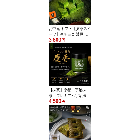
お中元 ギフト【抹茶スイ
ーツ】生チョコ 濃厚 抹
3,800
茶チョコレート 御中元
円
お返し 御祝 トリュフ 生
クリーム 高級宇治抹茶
京都 和洋菓子 京菓子 和
スイーツ 宇治抹茶 高級
お菓子 高級菓子 京寿庵
ともえ お取り寄せ お土
産 プレゼント 贈り物
【抹茶】京都 宇治抹
茶 プレミアム宇治抹
4,500
茶 慶香 西村番茶屋本
円
店 番茶屋 最高級 有
名 お茶 茶 緑茶 抹
茶 国産 日本茶 お抹
茶 グリーンティー 送
料無料 お取り寄せ お
土産 贈り物 ギフト