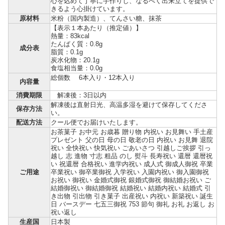
心を込めて丁寧に手作りし、なるべく出来立てを提供で
きるよう心掛けています。
原材料
米粉（国内製造）、てんさい糖、抹茶
【表示１本あたり（推定値）】
熱量：83kcal
たんぱく質：0.8g
成分表
脂質：0.1g
炭水化物：20.1g
食塩相当量：0.0g
総個数 6本入り・12本入り
内容量
消費期限
解凍後：3日以内
解凍後は直射日光、高温多湿を避けて保存してくださ
保存方法
い。
配送方法
クール便でお届けいたします。
お茶菓子 お中元 お歳暮 贈り物 内祝い お見舞い 手土産
プレゼント 父の日 母の日 敬老の日 内祝い お見舞 退院
祝い 全快祝い 快気祝い ごあいさつ 引越しご挨拶 引っ
越し 志 進物 寸志 粗品 のし 熨斗 長寿祝い 還暦 還暦祝
い 祝還暦 合格祝い 進学内祝い 成人式 御成人御祝 卒業
ご用途
卒業祝い 御卒業御祝 入学祝い 入園内祝い 御入園御祝
お祝い 御祝い 金婚式御祝 銀婚式御祝 御結婚お祝い ご
結婚御祝い 御結婚御祝 結婚祝い 結婚内祝い 結婚式 引
き出物 引出物 引き菓子 出産祝い 内祝い 新築祝い 誕生
日 バースデー 七五三御祝 753 節句 御礼 お礼 お返し お
祝い返し
生産国
日本製