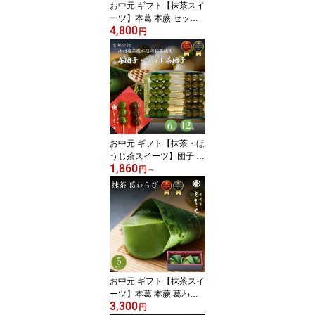
お中元 ギフト【抹茶スイ
ーツ】本葛 本蕨 セット
4,800
宇治抹茶 葛わらび 国産
円
京びききな粉の葛わらび
餅 御挨拶 葛練り 葛餅 わ
らび餅 詰め合わせ 葛ア
イス 葛バー 葛アイスバ
ー 高級宇治抹茶 京和菓
子 京菓子 和スイーツ 高
級菓子 無添加 京寿庵と
もえ お返し 贈答 プレゼ
お中元 ギフト【抹茶・ほ
ント
うじ茶スイーツ】団子 茶
1,860
団子 ほうじ茶団子 御中
円
～
元 御挨拶 御供 御祝 冷凍
高級宇治抹茶 番茶屋ほう
じ茶 京都 和菓子 京菓子
和スイーツ 米粉スイーツ
てんさい糖 京都番茶屋
高級菓子 無添加 お取り
寄せ お土産 プレゼント
お返し 京寿庵ともえ 贈
お中元 ギフト【抹茶スイ
答
ーツ】本葛 本蕨 葛わら
3,300
び 葛練り 葛餅 わらび餅
円