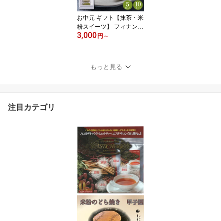
贈答 プレゼント プレ
ミアム抹茶慶香』宇治茶
お中元 ギフト【抹茶・米
品評会6年連続受賞
粉スイーツ】 フィナンシ
3,000
ェ 米粉 宇治抹茶 個包装
円
～
焼き菓子 洋菓子 アレル
ギー 小麦不使用 グルテ
ンフリー 御中元 ご挨拶
もっと見る
御祝 御供 お返し 贈り物
御供 最高級抹茶 京都 和
菓子 京菓子 和スイーツ
高級菓子高級お菓子 京寿
注目カテゴリ
庵ともえ プレゼント 贈
答