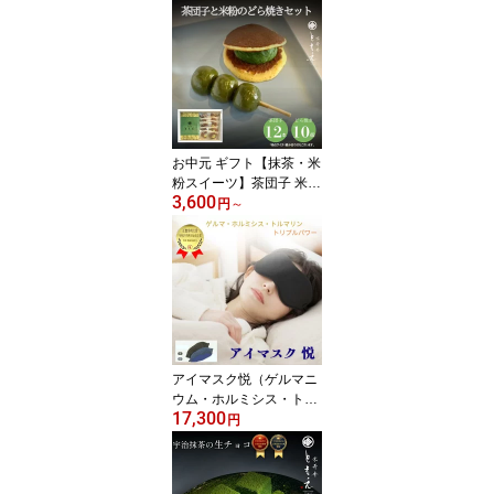
抹茶 御中元 御挨拶 御祝
御供 詰め合わせ 葛アイ
ス 葛バー 葛アイスバー
高級宇治抹茶 京都 和菓
子 京菓子 和スイーツ 宇
治抹茶 高級菓子 高級お
菓子 無添加 京寿庵とも
え 贈り物 プレゼント 贈
お中元 ギフト【抹茶・米
答
粉スイーツ】茶団子 米粉
3,600
もちもちどら焼きセット
円
～
御中元 御挨拶 御供 御祝
詰め合わせ 抹茶きな粉餡
高級宇治抹茶 京都 和菓
子 京菓子 和スイーツ 高
級菓子 高級お菓子 てん
さい糖 無添加 お取り寄
せ お土産 贈答 グルテン
フリー 京寿庵ともえ お
アイマスク悦（ゲルマニ
返し
ウム・ホルミシス・トル
17,300
マリン）正規代理店
円