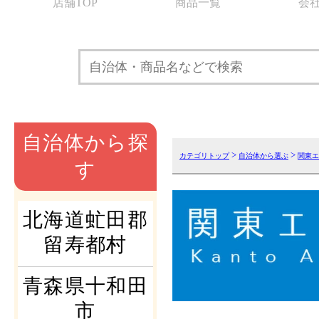
店舗TOP
商品一覧
会
自治体から探
>
>
カテゴリトップ
自治体から選ぶ
関東エ
す
北海道虻田郡
留寿都村
青森県十和田
市