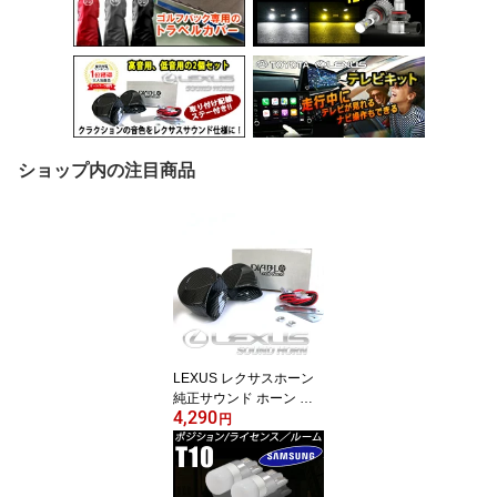
ショップ内の注目商品
LEXUS レクサスホーン
純正サウンド ホーン プ
4,290
リウス α 30 40 ノア ハイ
円
エース 200系 クラクショ
ン ホーン 車 クラクショ
ンホーン 音 レクサスホ