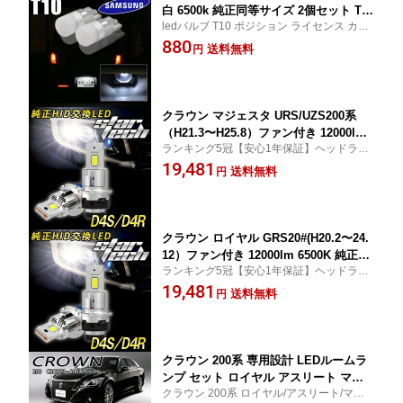
白 6500k 純正同等サイズ 2個セット T10
ledバルブ T10 ポジション ライセンス カー
LEDバルブ ポジション ルームランプ ナ
テシ
880
ンバー灯 ledナンバー灯 ライセンス サ
送料無料
円
ムスン ledポジションランプ LEDルーム
ランプ 車ルームランプLED ライセンス
ランプ 車カスタム ウェッジ球
クラウン マジェスタ URS/UZS200系
（H21.3〜H25.8）ファン付き 12000lm
ランキング5冠【安心1年保証】ヘッドライ
6500K 純正HID交換 加工不要 LED配線
ト HIDバルブ
19,481
レス キャンセラー内蔵 1年保証
送料無料
円
クラウン ロイヤル GRS20#(H20.2〜24.
12）ファン付き 12000lm 6500K 純正HI
ランキング5冠【安心1年保証】ヘッドライ
D交換 加工不要 LED配線レス キャンセ
ト HIDバルブ
19,481
ラー内蔵 1年保証
送料無料
円
クラウン 200系 専用設計 LEDルームラ
ンプ セット ロイヤル アスリート マジ
クラウン 200系 ロイヤル/アスリート/マジ
ェスタ ハイブリッド 全グレード対応