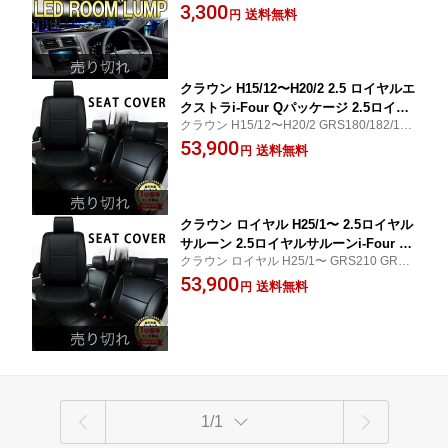
ェスタ/ハイブリッド サンルーフ 有り/無し
3,300
(サンルーフ 有り/無しにも対応)室内灯
送料無料
円
にも対応可能 LED ルームランプ セット LE
内装パーツ ルーム球
Dバルブ
クラウン H15/12〜H20/2 2.5 ロイヤルエ
クストラi-Four Qパッケージ 2.5ロイヤ
クラウン H15/12〜H20/2 GRS180/182/183
ルサルーン 3.0ロイヤルサルーン 3.0ロ
シートカバー
53,900
イヤルサルーンi-Four レザーシートのよ
送料無料
円
うな質感シートカバー
クラウン ロイヤル H25/1〜 2.5ロイヤル
サルーン 2.5ロイヤルサルーンi-Four ハ
クラウン ロイヤル H25/1〜 GRS210 GRS2
イブリッド ロイヤルサルーン レザーシ
11 AWS210 シートカバー
53,900
ートのような質感シートカバー
送料無料
円
1/1