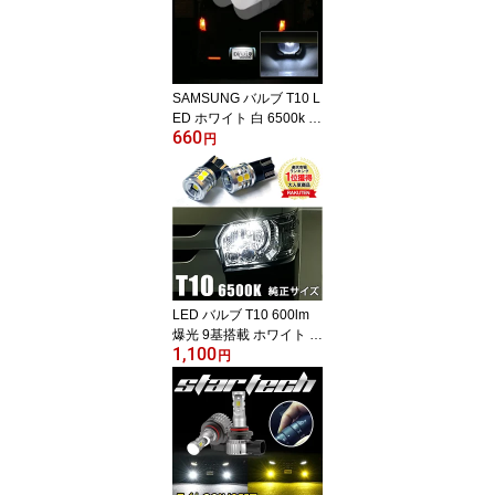
ーン純正と同型 交換 カ
スタム カスタムパーツ
カーパーツ 高音 低音 20
0系ハイエース ハイエー
ス200系 ハイエース200
SAMSUNG バルブ T10 L
系パーツ
ED ホワイト 白 6500k 純
660
正同等サイズ 2個セット
円
T10LEDバルブ ポジショ
ン LEDバルブ ルームラ
ンプ ナンバー灯 ledナン
バー灯 ライセンス サム
スン ledポジションラン
プ LEDルームランプ 車
ルームランプLED ライセ
ンスランプ 車カスタム
LED バルブ T10 600lm
ウェッジ球
爆光 9基搭載 ホワイト 6
1,100
500k LEDヘットライト
円
爆光型 ポジションランプ
ナンバー灯 ライセンスラ
ンプ ドアカーテンランプ
ルームランプ 車検対応
高輝度 ホワイト ウェッ
ジ球 無極性 ledバルブ L
EDルームランプT10 2個