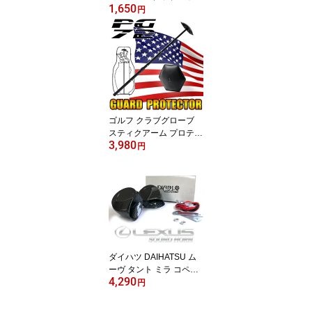
1,650
カバー クラブヘッドカバ
円
ー ゴルフ クラブ ヘッド
カバー ドライバー アイ
アン ゴルフクラブ用ヘッ
ドカバー 傷 防止 キズ防
止 破損防止 旅行 飛行機
保護カバー クラブ保護カ
バー ヘッドカバー バッ
グ 上 配送 海外 国内
ゴルフ クラブグローブ
スティクアーム プロテク
3,980
ター セーフティー ガー
円
ド ゴルフケース GOLFバ
ック ヘッドカバー アイ
アンカバー トラベルケー
ス 旅行 ゴルフ用品 宅配
便 国内 海外
ダイハツ DAIHATSU ム
ーヴ タント ミラ コペン
4,290
ハイゼット アトレー ク
円
ラクションの音色をレク
サス仕様に！LEXUS/レ