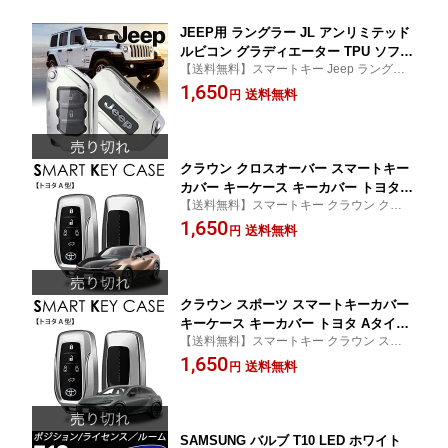
JEEP用 ラングラー JL アンリミテッド
ルビコン グラディエーター TPU ソフト
【送料無料】スマートキー Jeep ラングラ
スマートキーケース キーカバー キーホ
ーJL
1,650
ルダー
送料無料
円
クラウン クロスオーバー スマートキー
カバー キーケース キーカバー トヨタ A
【送料無料】スマートキー クラウン クロス
タイプ パーツ アクセサリー カスタムパ
オーバー toyota トヨタ Aタイプ
1,650
ーツ ドレスアップ
送料無料
円
クラウン スポーツ スマートキーカバー
キーケース キーカバー トヨタ Aタイプ
【送料無料】スマートキー クラウン スポー
パーツ アクセサリー カスタムパーツ ド
ツ toyota トヨタ Aタイプ
1,650
レスアップ
送料無料
円
SAMSUNG バルブ T10 LED ホワイト