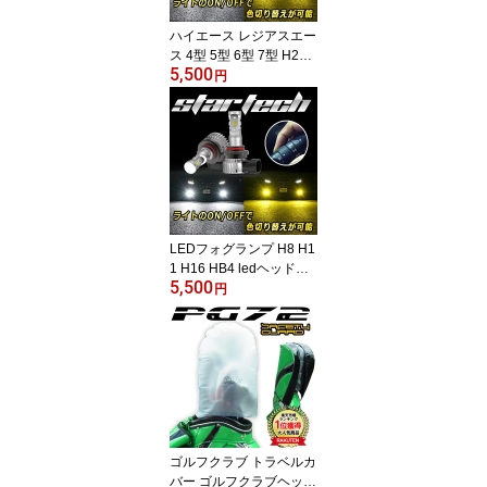
セット ledナンバー灯 送
ハイエース レジアスエー
料無料
ス 4型 5型 6型 7型 H24.
5,500
5〜 カラーチェンジ 2色
円
切替 LEDフォグライト P
SX26W 12000ルーメン
LEDバルブ 車検対応 1年
保証 2個セット
LEDフォグランプ H8 H1
1 H16 HB4 ledヘッドラ
5,500
イト フォグ フォグラン
円
プ ledバルブ 車フォグラ
ンプ LEDフォグ 2色切り
替え 汎用フォグランプ
フォグランプバルブ 後付
けフォグランプ LEDフォ
グランプH11 黄色 白 2色
切り替え 車検対応 1年保
証 ホワイト イエロー 2個
ゴルフクラブ トラベルカ
1セット
バー ゴルフクラブヘッド