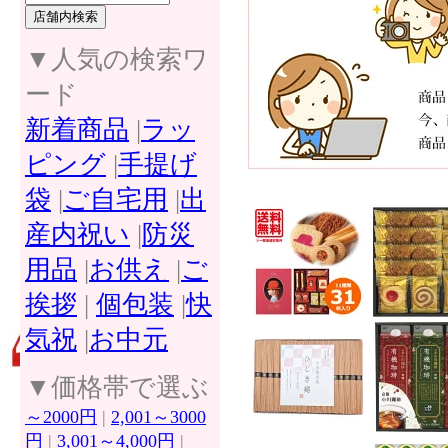
▼人気の検索ワ
ード
新着商品
|
ラッ
ピング
|
手提げ
袋
|
ご自宅用
|
出
産内祝い
|
防災
用品
|
お供え
|
ご
挨拶
|
個包装
|
快
気祝
|
お中元
▼価格帯で選ぶ
～2000円
|
2,001～3000
円
|
3,001～4,000円
|