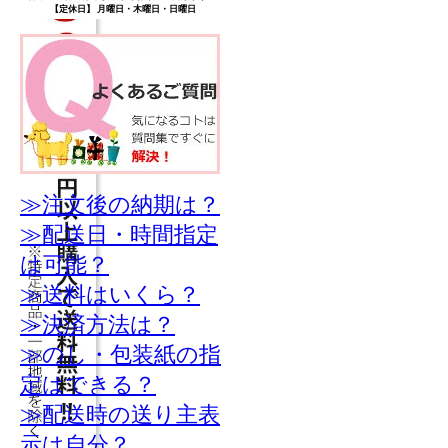
【定休日】 月曜日・木曜日・日曜日
≫注文後の納期は？
≫配送日・時間指定
は可能？
≫送料はいくら？
≫決済方法は？
≫のし・包装紙の指
定はできる？
≫配送時の送り主表
示は自分？