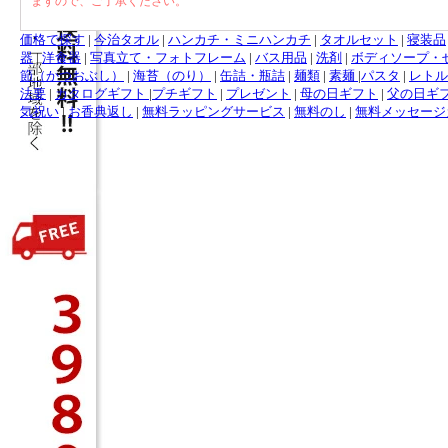
ますので、ご了承ください。
価格で探す
|
今治タオル
|
ハンカチ・ミニハンカチ
|
タオルセット
|
寝装品
器
|
洋食器
|
写真立て・フォトフレーム
|
バス用品
|
洗剤
|
ボディソープ・
節（かつおぶし）
|
海苔（のり）
|
缶詰・瓶詰
|
麺類
|
素麺
|
パスタ
|
レトル
法要
|
カタログギフト
|
プチギフト
|
プレゼント
|
母の日ギフト
|
父の日ギ
気祝い
|
お香典返し
|
無料ラッピングサービス
|
無料のし
|
無料メッセージ