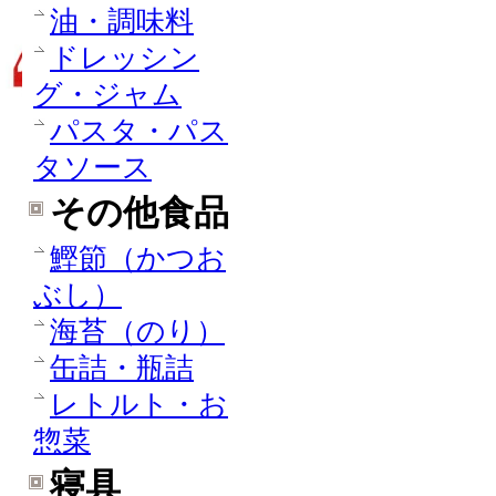
油・調味料
ドレッシン
グ・ジャム
パスタ・パス
タソース
その他食品
鰹節（かつお
ぶし）
海苔（のり）
缶詰・瓶詰
レトルト・お
惣菜
寝具