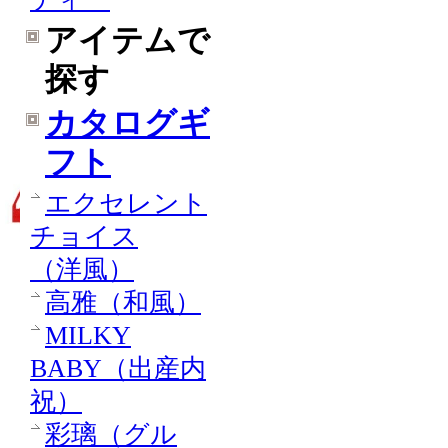
アイテムで
探す
カタログギ
フト
エクセレント
チョイス
（洋風）
高雅（和風）
MILKY
BABY（出産内
祝）
彩璃（グル