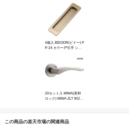
ク 105mm(100×33)
4個入 BIDOOR(ビドー) P
P-24 カラー戸引手 シャ
ンパン色 75mm(61.3×1
5.4)
20セット入 MIWA(美和
ロック) MIWA ZLT 902
シルバー 丸座空錠 ZLT90
2(SV)
この商品の楽天市場の関連商品