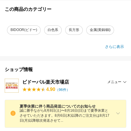
この商品のカテゴリー
BIDOOR(ビドー)
白色系
長方形
金属(黄銅/銅)
さらに表示
ショップ情報
ビドーパル楽天市場店
メニュー
4.90
（
96
件）
夏季休業に伴う商品発送についてのお知らせ
誠に勝手ながら8月8日(土)〜8月16日(日)まで夏季休業と
させていただきます。8月6日(木)以降のご注文分は8月17
日(月)以降順次発送させ
て