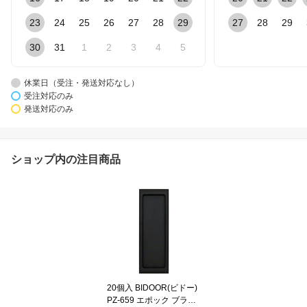
23
24
25
26
27
28
29
27
28
29
30
31
1
2
3
4
5
休業日（受注・発送対応なし）
受注対応のみ
発送対応のみ
ショップ内の注目商品
20個入 BIDOOR(ビドー)
PZ-659 エポック ブラッ