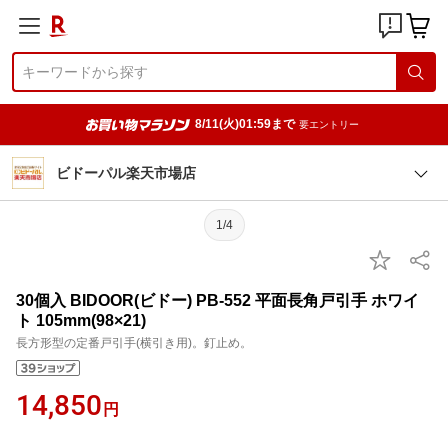
8/11(火)01:59まで
要エントリー
ビドーパル楽天市場店
1/4
30個入 BIDOOR(ビドー) PB-552 平面長角戸引手 ホワイ
ト 105mm(98×21)
長方形型の定番戸引手(横引き用)。釘止め。
14,850
円